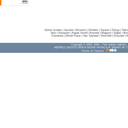
Günün İçinden
|
Yazarlar
|
Ekonomi
|
Gündem
|
Siyaset
|
Dünya |
Telev
Spor
|
Günaydın
|
Kapak Güzeli
|
Astroloji
|
Magazin
|
Sağlık
|
Biz
Cumartesi
|
Aktüel Pazar
|
Sarı Sayfalar
|
Otomobil
|
Dosyalar
|
A
Copyright © 2003, 2004 - Tüm hakları saklıdır.
MERKEZ GAZETE DERGİ BASIM YAYINCILIK SANAYİ VE T
Üretim ve Tasarım