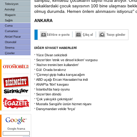
sahipsiz, kimsesiz çocukların sayısı hızla artıyor. Ön
Televizyon
sokaklardaki çocuk sayısının 100 bine ulaşması bekle
Astroloji
olmuş durumda. Hemen önlem alınmasını istiyoruz" d
Magazin
ANKARA
Sağlık
Cuma
Cumartesi
Aktüel Pazar
Otomobil
Sinema
DİĞER SİYASET HABERLERİ
Çizerler
Yüce Divan sekizledi
Sezer'den 'etnik ve dinsel köken' vurgusu
'Ata'nın trenini ben kullandım'
Gül: Orada bırakırız
'Çizmeyi giyip halka karışacağım
ABD uçağı Ercan Havaalanı'na indi
ANAP'ta 'flört' kavgası
İstanbul'da harp oyunu
Sezer'den döndü
'Çok yakışıklı çekmişsin'
Mustafa Sarıgül'e üstün hizmet nişanı
Danışmandan vekile 'fırça'
Google Arama