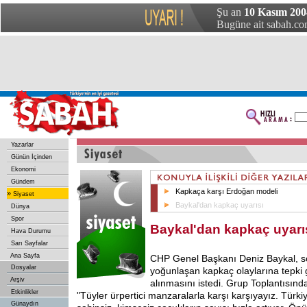
Şu an
10 Kasım 200
Bugüne ait sabah.com
Yazarlar
Günün İçinden
Ekonomi
Gündem
Kapkaça karşı Erdoğan modeli
»
Siyaset
Baykal'dan kapkaç uyarısı
Dünya
Spor
Baykal'dan kapkaç uyarı
Hava Durumu
Sarı Sayfalar
Ana Sayfa
CHP
Genel Başkanı Deniz Baykal, s
Dosyalar
yoğunlaşan kapkaç olaylarına tepki
Arşiv
alınmasını istedi. Grup Toplantısın
Etkinlikler
"Tüyler ürpertici manzaralarla karşı karşıyayız. Türki
Günaydın