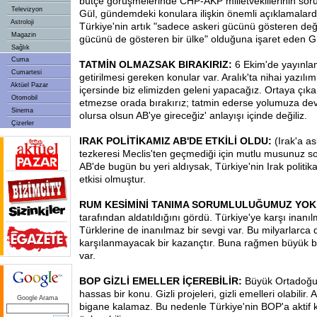
bütçe görüşmelerinde CHP-AKP milletvekillerinin soru
Televizyon
Gül, gündemdeki konulara ilişkin önemli açıklamalar
Astroloji
Türkiye'nin artık "sadece askeri gücünü gösteren değ
Magazin
gücünü de gösteren bir ülke" olduğuna işaret eden Gü
Sağlık
Cuma
TATMİN OLMAZSAK BIRAKIRIZ:
6 Ekim'de yayınla
Cumartesi
getirilmesi gereken konular var. Aralık'ta nihai yazılı
Aktüel Pazar
içersinde biz elimizden geleni yapacağız. Ortaya çıka
Otomobil
etmezse orada bırakırız; tatmin ederse yolumuza dev
Sinema
olursa olsun AB'ye gireceğiz' anlayışı içinde değiliz.
Çizerler
IRAK POLİTİKAMIZ AB'DE ETKİLİ OLDU:
(Irak'a 
tezkeresi Meclis'ten geçmediği için mutlu musunuz s
AB'de bugün bu yeri aldıysak, Türkiye'nin Irak politi
etkisi olmuştur.
RUM KESİMİNİ TANIMA SORUMLULUĞUMUZ YOK
tarafından aldatıldığını gördü. Türkiye'ye karşı inanı
Türklerine de inanılmaz bir sevgi var. Bu milyarlarca 
karşılanmayacak bir kazançtır. Buna rağmen büyük bir
var.
BOP GİZLİ EMELLER İÇEREBİLİR:
Büyük Ortadoğu 
hassas bir konu. Gizli projeleri, gizli emelleri olabili
Google Arama
bigane kalamaz. Bu nedenle Türkiye'nin BOP'a aktif ka