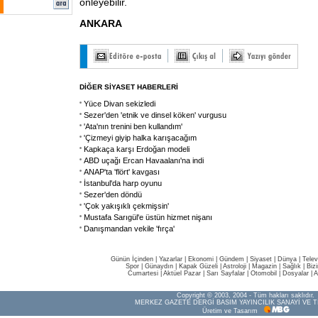
önleyebilir.
ANKARA
DİĞER SİYASET HABERLERİ
Yüce Divan sekizledi
Sezer'den 'etnik ve dinsel köken' vurgusu
'Ata'nın trenini ben kullandım'
'Çizmeyi giyip halka karışacağım
Kapkaça karşı Erdoğan modeli
ABD uçağı Ercan Havaalanı'na indi
ANAP'ta 'flört' kavgası
İstanbul'da harp oyunu
Sezer'den döndü
'Çok yakışıklı çekmişsin'
Mustafa Sarıgül'e üstün hizmet nişanı
Danışmandan vekile 'fırça'
Günün İçinden
|
Yazarlar
|
Ekonomi
|
Gündem
|
Siyaset
|
Dünya |
Telev
Spor
|
Günaydın
|
Kapak Güzeli
|
Astroloji
|
Magazin
|
Sağlık
|
Biz
Cumartesi
|
Aktüel Pazar
|
Sarı Sayfalar
|
Otomobil
|
Dosyalar
|
A
Copyright © 2003, 2004 - Tüm hakları saklıdır.
MERKEZ GAZETE DERGİ BASIM YAYINCILIK SANAYİ VE T
Üretim ve Tasarım