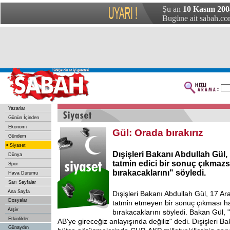
Şu an
10 Kasım 200
Bugüne ait sabah.com
Yazarlar
Günün İçinden
Ekonomi
Gül: Orada bırakırız
Gündem
»
Siyaset
Dışişleri Bakanı Abdullah Gül, 
Dünya
tatmin edici bir sonuç çıkmaz
Spor
bırakacaklarını" söyledi.
Hava Durumu
Sarı Sayfalar
Ana Sayfa
Dışişleri Bakanı Abdullah Gül, 17 Aral
Dosyalar
tatmin etmeyen bir sonuç çıkması ha
Arşiv
bırakacaklarını söyledi. Bakan Gül, 
Etkinlikler
AB'ye gireceğiz anlayışında değiliz" dedi. Dışişleri B
Günaydın