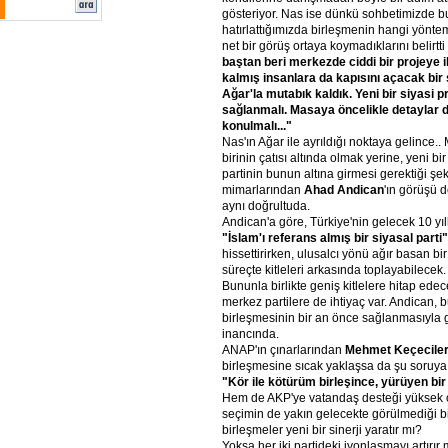
gösteriyor. Nas ise dünkü sohbetimizde 
hatırlattığımızda birleşmenin hangi yönt
net bir görüş ortaya koymadıklarını belirtti
baştan beri merkezde ciddi bir projeye i
kalmış insanlara da kapısını açacak bir 
Ağar'la mutabık kaldık. Yeni bir siyasi pr
sağlanmalı. Masaya öncelikle detaylar de
konulmalı..."
Nas'ın Ağar ile ayrıldığı noktaya gelince..
birinin çatısı altında olmak yerine, yeni bir 
partinin bunun altına girmesi gerektiği şe
mimarlarından
Ahad Andican
'ın görüşü 
aynı doğrultuda.
Andican'a göre, Türkiye'nin gelecek 10 yıl
"İslam'ı referans almış bir siyasal parti"
hissettirirken, ulusalcı yönü ağır basan bi
süreçte kitleleri arkasında toplayabilecek.
Bununla birlikte geniş kitlelere hitap ede
merkez partilere de ihtiyaç var. Andica
birleşmesinin bir an önce sağlanmasıyla 
inancında.
ANAP'ın çınarlarından
Mehmet Keçecile
birleşmesine sıcak yaklaşsa da şu soruya 
"Kör ile kötürüm birleşince, yürüyen bi
Hem de AKP'ye vatandaş desteği yüksek o
seçimin de yakın gelecekte görülmediği b
birleşmeler yeni bir sinerji yaratır mı?
Yoksa her iki partideki iyonlaşmayı artırı