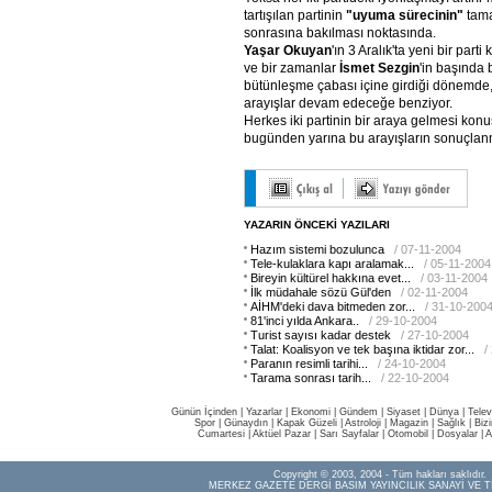
tartışılan partinin
"uyuma sürecinin"
tam
sonrasına bakılması noktasında.
Yaşar Okuyan
'ın 3 Aralık'ta yeni bir par
ve bir zamanlar
İsmet Sezgin
'in başında
bütünleşme çabası içine girdiği dönemde
arayışlar devam edeceğe benziyor.
Herkes iki partinin bir araya gelmesi konu
bugünden yarına bu arayışların sonuçlanm
YAZARIN ÖNCEKİ YAZILARI
Hazım sistemi bozulunca
/ 07-11-2004
Tele-kulaklara kapı aralamak...
/ 05-11-2004
Bireyin kültürel hakkına evet...
/ 03-11-2004
İlk müdahale sözü Gül'den
/ 02-11-2004
AİHM'deki dava bitmeden zor...
/ 31-10-200
81'inci yılda Ankara..
/ 29-10-2004
Turist sayısı kadar destek
/ 27-10-2004
Talat: Koalisyon ve tek başına iktidar zor...
/
Paranın resimli tarihi...
/ 24-10-2004
Tarama sonrası tarih...
/ 22-10-2004
Günün İçinden
|
Yazarlar
|
Ekonomi
|
Gündem
|
Siyaset
|
Dünya |
Telev
Spor
|
Günaydın
|
Kapak Güzeli
|
Astroloji
|
Magazin
|
Sağlık
|
Biz
Cumartesi
|
Aktüel Pazar
|
Sarı Sayfalar
|
Otomobil
|
Dosyalar
|
A
Copyright © 2003, 2004 - Tüm hakları saklıdır.
MERKEZ GAZETE DERGİ BASIM YAYINCILIK SANAYİ VE T