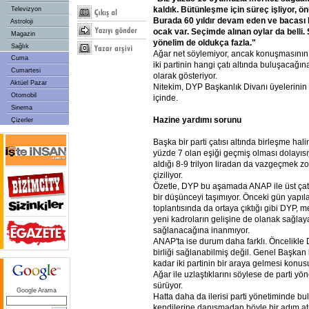
kaldık. Bütünleşme için süreç işliyor, 
Televizyon
Burada 60 yıldır devam eden ve bacası 
Astroloji
ocak var. Seçimde alınan oylar da belli.
Magazin
yönelim de oldukça fazla."
Sağlık
Ağar net söylemiyor, ancak konuşmasının
Cuma
iki partinin hangi çatı altında buluşacağın
Cumartesi
olarak gösteriyor.
Aktüel Pazar
Nitekim, DYP Başkanlık Divanı üyelerinin
Otomobil
içinde.
Sinema
Hazine yardımı sorunu
Çizerler
Başka bir parti çatısı altında birleşme ha
yüzde 7 olan eşiği geçmiş olması dolayısı
aldığı 8-9 trilyon liradan da vazgeçmek zo
çiziliyor.
Özetle, DYP bu aşamada ANAP ile üst çatı
bir düşünceyi taşımıyor. Önceki gün yapıl
toplantısında da ortaya çıktığı gibi DYP, m
yeni kadroların gelişine de olanak sağlaya
sağlanacağına inanmıyor.
ANAP'ta ise durum daha farklı. Öncelikle DY
birliği sağlanabilmiş değil. Genel Başkan
kadar iki partinin bir araya gelmesi kon
Ağar ile uzlaştıklarını söylese de parti yö
sürüyor.
Google Arama
Hatta daha da ilerisi parti yönetiminde bu
kendilerine danışmadan böyle bir adım at