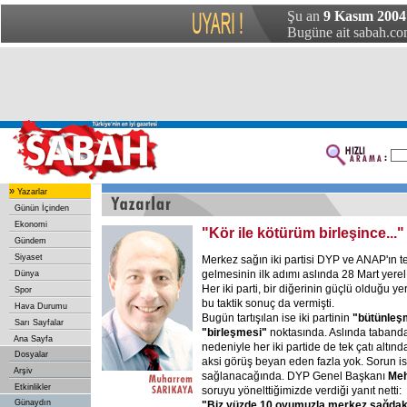
Şu an
9 Kasım 2004 
Bugüne ait sabah.com
»
Yazarlar
Günün İçinden
Ekonomi
"Kör ile kötürüm birleşince..."
Gündem
Siyaset
Merkez sağın iki partisi DYP ve ANAP'ın te
gelmesinin ilk adımı aslında 28 Mart yerel 
Dünya
Her iki parti, bir diğerinin güçlü olduğu 
Spor
bu taktik sonuç da vermişti.
Hava Durumu
Bugün tartışılan ise iki partinin
"bütünleş
Sarı Sayfalar
"birleşmesi"
noktasında. Aslında taband
Ana Sayfa
nedeniyle her iki partide de tek çatı alt
Dosyalar
aksi görüş beyan eden fazla yok. Sorun 
Arşiv
sağlanacağında. DYP Genel Başkanı
Meh
Etkinlikler
soruyu yönelttiğimizde verdiği yanıt netti:
Günaydın
"Biz yüzde 10 oyumuzla merkez sağdaki