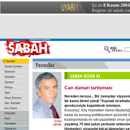
Şu an
8 Kasım 2004 
Bugüne ait sabah.com
»
Yazarlar
Günün İçinden
Ekonomi
Gündem
Siyaset
Can damarı tartışması
Dünya
Spor
Nereden nereye... Bir zamanlar siyasete
Hava Durumu
bir kamu birimi şimdi "Kaynak israfınd
Sarı Sayfalar
gerekçesiyle kapatılmak isteniyor.
Ana Sayfa
Konumuz: Köy Hizmetleri Genel Müdürlüğü
Dosyalar
kadar bu kuruluş politikacıların gözünde ö
Arşiv
koalisyonlarda en sıkı pazarlıklar onun için
yayılmış 75 bini aşkın yerleşim ünites
Etkinlikler
Hizmetleri, siyasetin kılcal damarları say
Günaydın