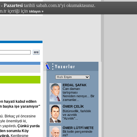
- Pazartesi
tarihli sabah.com.tr'yi okumaktasınız.
.tr içeriği için
tıklayın »
ERDAL ŞAFAK
Can damarı
tartışması
Nereden nereye... Bir
zamanlar
...
n hayati kabul edilen
an başka işe yaramıyor"
ÖMER ÇELİK
Bütünsellik, farklılık
ve azınlık
. Birkaç yıl öncesine
"Azınlık"
...
yle önemliydi ki,
 yapılırdı
. Çünkü yurda
ÖMER LÜTFİ METE
inden sorumlu Köy
Bit kelin perçeminde
mi?
ılırdı.
Kentleşme