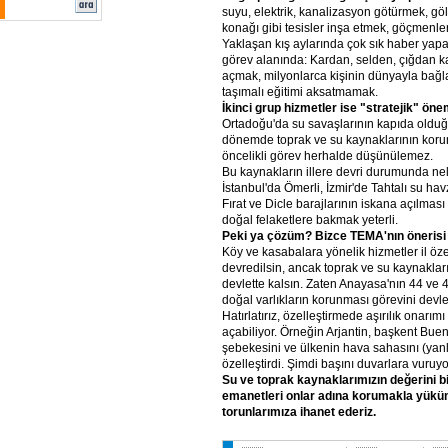
suyu, elektrik, kanalizasyon götürmek, gö
konağı gibi tesisler inşa etmek, göçmenle
Yaklaşan kış aylarında çok sık haber yap
görev alanında: Kardan, selden, çığdan k
açmak, milyonlarca kişinin dünyayla bağl
taşımalı eğitimi aksatmamak.
İkinci grup hizmetler ise "stratejik" öne
Ortadoğu'da su savaşlarının kapıda olduğ
dönemde toprak ve su kaynaklarının ko
öncelikli görev herhalde düşünülemez.
Bu kaynakların illere devri durumunda nel
İstanbul'da Ömerli, İzmir'de Tahtalı su ha
Fırat ve Dicle barajlarının iskana açılm
doğal felaketlere bakmak yeterli.
Peki ya çözüm? Bizce TEMA'nın önerisi 
Köy ve kasabalara yönelik hizmetler il öze
devredilsin, ancak toprak ve su kaynaklar
devlette kalsın. Zaten Anayasa'nın 44 ve 
doğal varlıkların korunması görevini devle
Hatırlatırız, özelleştirmede aşırılık onarım
açabiliyor. Örneğin Arjantin, başkent Buen
şebekesini ve ülkenin hava sahasını (yan
özelleştirdi. Şimdi başını duvarlara vuruyo
Su ve toprak kaynaklarımızın değerini b
emanetleri onlar adına korumakla yük
torunlarımıza ihanet ederiz.