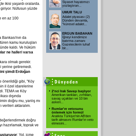
Siyaset hayatımızı
 ikisi yaşardı oralarda.
yozlaştıran
...
 giriyor. Nüfusun yüzde
UMUR TALU
Adalet piyasası (2)
e en az 100
Dünden devamla,
"küresel adalet
...
ERGUN BABAHAN
İğneyi kendimize
a Bankası'nın da
batırma zamanı
türen kamu kuruluşları
Gazetecilerin tuhaf
tünde kaldı. Ve hüküm
bir
...
nlar ne halleri varsa
kara olmak gerekir.
 yerine getiremedi.
ğini şimdi Erdoğan
önerildiği gibi, "Köy
in il özel idarelerine
rdi. TEMA ve Köy
2'nci Irak Savaşı başlıyor
Amerikan tankları, zırhlıları,
ikası dışında
savaş uçakları ve 10 bin
min doğru mu, yanlış mı
askeri
...
verileri aktaralım.
Rumlar'ın vetosunu
önlemek için formül
Aralıkta Türkiye'nin AB'den
tarih almasını Rumlar'ın veto
ta değerlendirmek doğru
etmesini
...
ıyı hazırlamak, toprak ve
oluşturuyor
: Yol, içme