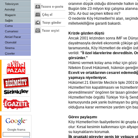
oranının düşük olduğu dönemde halkın üçte
Televizyon
Bugün bile 23 milyon kişi çalışma alanına
Astroloji
30'u. Az-buz seçmen kitlesi mi?
Magazin
O nedenle Köy Hizmetleri'ni alan, seçimd
Sağlık
milletvekilliğine garanti bakardı.
Cuma
Cumartesi
Krizde gözden düştü
Aktüel Pazar
Ancak 2001 krizinden sonra IMF ve Düny
dayatmasıyla devleti ekonomik çöküşe gö
Otomobil
taramasında, Köy Hizmetleri de eleğin üs
Sinema
verildi:
"İl özel idarelerine devredilsin. O
Çizerler
görsünler."
Hükmü vermek kolay ama infaz için gözü 
Nitekim Ecevit Hükümeti, hükmün gereğini
Ecevit ve ortaklarının cesaret edemedi
yapmaya niyetleniyor.
Hükümet 21 Ekim'de Meclis'e tıpkı 2001'de 
Hizmetleri'nin kapatılmasını ve hizmetlerin
devredilmesini" öngören bir tasarı gönde
Hizmetleri'nde örgütlü Türkiye Yol-İş Send
kamuoyunda pek yankı bulmayan bu girişi
olduğuna karar vermenize yardım için bazı 
Görev paylaşımı
Köy Hizmetleri'nin faaliyetlerini iki grup
olur: Kırsal kesimin kalkınması için altyap
Google Arama
su kaynaklarını korumak.
İlk gruptaki görevler geniş bir yelpaze 