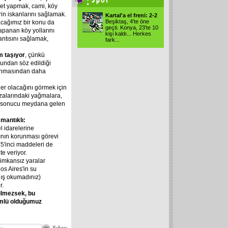
let yapmak, cami, köy
rin iskanlarını sağlamak.
Kartal'a el freni: 2-2
Beşiktaş, 4'te öne
acağımız bir konu da
geçti. Konya, 23'te 10
apanan köy yollarını
kişi kaldı... Herkes
antısını sağlamak,
fark
...
m taşıyor
, çünkü
undan söz edildiği
runmasından daha
er olacağını görmek için
vzalarındaki yağmalara,
ası sonucu meydana gelen
mantıklı:
l idarelerine
ının korunması görevi
45'inci maddeleri de
te veriyor.
ı imkansız yaralar
os Aires'in su
lış okumadınız)
r.
ilmezsek, bu
ümlü olduğumuz