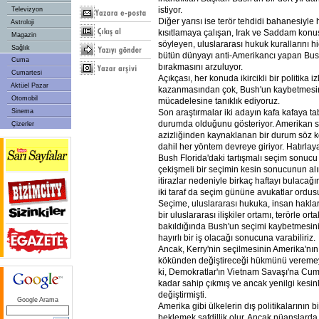
istiyor.
Televizyon
Diğer yarısı ise terör tehdidi bahanesiyle 
Astroloji
kısıtlamaya çalışan, Irak ve Saddam konu
Magazin
söyleyen, uluslararası hukuk kurallarını 
Sağlık
bütün dünyayı anti-Amerikancı yapan Bus
Cuma
bırakmasını arzuluyor.
Cumartesi
Açıkçası, her konuda ikircikli bir politika 
Aktüel Pazar
kazanmasından çok, Bush'un kaybetmesini
Otomobil
mücadelesine tanıklık ediyoruz.
Sinema
Son araştırmalar iki adayın kafa kafaya ta
durumda olduğunu gösteriyor. Amerikan s
Çizerler
azizliğinden kaynaklanan bir durum söz
dahil her yöntem devreye giriyor. Hatırlay
Bush Florida'daki tartışmalı seçim sonucu
çekişmeli bir seçimin kesin sonucunun alın
itirazlar nedeniyle birkaç haftayı bulacağın
iki taraf da seçim gününe avukatlar ordusu
Seçime, uluslararası hukuka, insan hakla
bir uluslararası ilişkiler ortamı, terörle o
bakıldığında Bush'un seçimi kaybetmesin
hayırlı bir iş olacağı sonucuna varabiliriz.
Ancak, Kerry'nin seçilmesinin Amerika'nın 
kökünden değiştireceği hükmünü vereme
ki, Demokratlar'ın Vietnam Savaşı'na Cum
kadar sahip çıkmış ve ancak yenilgi kesinl
değiştirmişti.
Google Arama
Amerika gibi ülkelerin dış politikalarının
beklemek safdillik olur. Ancak nüanslarda 