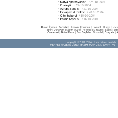
Mafya operasyonları
/ 24-10-2004
Özeleştiri
/ 22-10-2004
Avrupa sancısı
/ 21-10-2004
Cevap ve düzeltme
/ 20-10-2004
O bir haberci
/ 18-10-2004
Polisin başarısı
/ 16-10-2004
Günün İçinden
|
Yazarlar
|
Ekonomi
|
Gündem
|
Siyaset
|
Dünya |
Telev
Spor
|
Günaydın
|
Kapak Güzeli
|
Astroloji
|
Magazin
|
Sağlık
|
Biz
Cumartesi
|
Aktüel Pazar
|
Sarı Sayfalar
|
Otomobil
|
Dosyalar
|
A
Copyright © 2003, 2004 - Tüm hakları saklıdır.
MERKEZ GAZETE DERGİ BASIM YAYINCILIK SANAYİ VE T