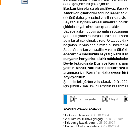
daha gerçekçi bir yaklaşımdır.
Başkan kim olursa olsun, Beyaz Saray'd
Amerikan çıkarlarını sonuna kadar savu
gücünü daha çok petrol ve silah sanayis
Beyaz Saray'ı terk etmesi Amerikan politi
şiddete dayalı olmaktan çıkaracaktır.
Sadece askeri gücün sorunların çözümünd
gören bir yönetim, başta Filistin-İsrail 
adımlar atmak olmak üzere, Ortadoğu'da y
başlatabilir. Ama dediğimiz gibi, başkan 
Suudi Arabistan ve İsrail'in yakın müttefi
edecektir.
Amerika'nın hayati çıkarları 
dünyanın her yerine silahlı müdahalede
Böyle bakıldığında Bush ve Kerry arası
yoktur
.
Ancak, sorunlarla uluslararası
aranması için Kerry'nin daha uygun bir
söyleyebiliriz.
Şiddetin tek çözüm yolu olarak görüldüğü
için şimdilik son umut Kerry'nin kazanmas
YAZARIN ÖNCEKİ YAZILARI
Hâkim ve hakem
/ 30-10-2004
29 Ekim ve Türkiye gerçeği
/ 29-10-2004
Krizden çıkacak ders
/ 28-10-2004
Batı'nın Müslüman fobisi
/ 25-10-2004