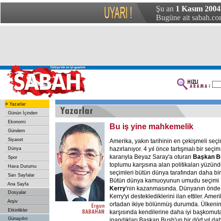
Şu an
1 Kasım 2004 
Bugüne ait sabah.com
»
Yazarlar
Günün İçinden
Ekonomi
Bu iş yine mahkemelik
Gündem
Siyaset
Amerika, yakın tarihinin en çekişmeli seçi
hazırlanıyor. 4 yıl önce tartışmalı bir s
Dünya
kararıyla Beyaz Saray'a oturan
Başkan B
Spor
toplumu karşısına alan politikaları yüzünd
Hava Durumu
seçimleri bütün dünya tarafından daha bir
Sarı Sayfalar
Bütün dünya kamuoyunun umudu seçimi
Ana Sayfa
Kerry
'nin kazanmasında. Dünyanın önde 
Dosyalar
Kerry'yi desteklediklerini ilan ettiler. A
Arşiv
ortadan ikiye bölünmüş durumda. Ülkenin y
Etkinlikler
karşısında kendilerine daha iyi başkomut
Günaydın
inandıkları Başkan Bush'un bir dört yıl d