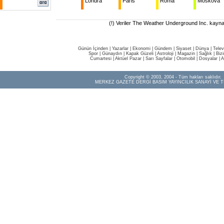
Londra
Paris
Roma
Moskova
(!) Veriler The Weather Underground Inc. kaynak
Günün İçinden
|
Yazarlar
|
Ekonomi
|
Gündem
|
Siyaset
|
Dünya |
Telev
Spor
|
Günaydın
|
Kapak Güzeli
|
Astroloji
|
Magazin
|
Sağlık
|
Biz
Cumartesi
|
Aktüel Pazar
|
Sarı Sayfalar
|
Otomobil
|
Dosyalar
|
A
Copyright © 2003, 2004 - Tüm hakları saklıdır.
MERKEZ GAZETE DERGİ BASIM YAYINCILIK SANAYİ VE T