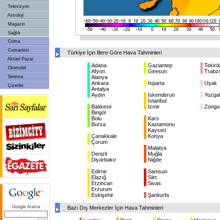
Televizyon
Astroloji
Magazin
Sağlık
Cuma
Cumartesi
Türkiye İçin İllere Göre Hava Tahminleri
Aktüel Pazar
Adana
Gaziantep
Tekird
Otomobil
Afyon
Giresun
Trabz
Sinema
Alanya
Ankara
Isparta
Uşak
Çizerler
Antalya
Aydın
İskenderun
Yozga
İstanbul
Balıkesir
İzmir
Zongu
Bingöl
Bolu
Kars
Bursa
Kastamonu
Kayseri
Çanakkale
Konya
Çorum
Malatya
Denizli
Muğla
Diyarbakır
Niğde
Edirne
Samsun
Elazığ
Siirt
Erzincan
Sivas
Erzurum
Eskişehir
Şanlıurfa
Google Arama
Bazı Dış Merkezler İçin Hava Tahminleri