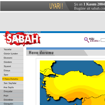
Şu an
1 Kasım 2004 
Bugüne ait sabah.com
Yazarlar
Günün İçinden
Ekonomi
Gündem
Siyaset
Dünya
Spor
»
Hava Durumu
Sarı Sayfalar
Ana Sayfa
Dosyalar
Arşiv
Etkinlikler
Günaydın