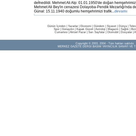
defnedildi. Mehmet Ali Alp: 01.01.1950'de doğan hemşehrimiz
Mehmet Ali Bey'in cenazesi Dolayoba-Pendik Mezarlığı'nda de
Günal: 15.11.1940 doğumlu hemşehrimizi trafik
...devamı
Günün İçinden
|
Yazarlar
|
Ekonomi
|
Gündem
|
Siyaset
|
Dünya |
Telev
Spor
|
Günaydın
|
Kapak Güzeli
|
Astroloji
|
Magazin
|
Sağlık
|
Biz
Cumartesi
|
Aktüel Pazar
|
Sarı Sayfalar
|
Otomobil
|
Dosyalar
|
A
Copyright © 2003, 2004 - Tüm hakları saklıdır.
MERKEZ GAZETE DERGİ BASIM YAYINCILIK SANAYİ VE T