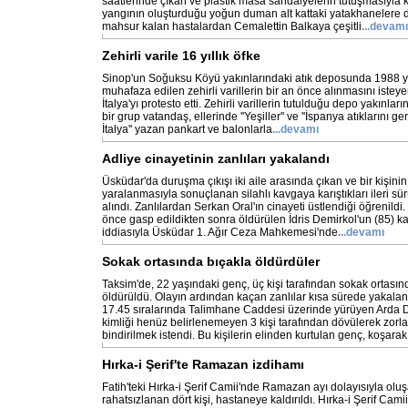
saatlerinde çıkan ve plastik masa sandalyelerin tutuşmasıyla
yangının oluşturduğu yoğun duman alt kattaki yatakhanelere d
mahsur kalan hastalardan Cemalettin Balkaya çeşitli
...devamı
Zehirli varile 16 yıllık öfke
Sinop'un Soğuksu Köyü yakınlarındaki atık deposunda 1988 y
muhafaza edilen zehirli varillerin bir an önce alınmasını isteye
İtalya'yı protesto etti. Zehirli varillerin tutulduğu depo yakınl
bir grup vatandaş, ellerinde ''Yeşiller'' ve ''İspanya atıklarını ge
İtalya'' yazan pankart ve balonlarla
...devamı
Adliye cinayetinin zanlıları yakalandı
Üsküdar'da duruşma çıkışı iki aile arasında çıkan ve bir kişinin
yaralanmasıyla sonuçlanan silahlı kavgaya karıştıkları ileri sür
alındı. Zanlılardan Serkan Oral'ın cinayeti üstlendiği öğrenildi. 
önce gasp edildikten sonra öldürülen İdris Demirkol'un (85) kat
iddiasıyla Üsküdar 1. Ağır Ceza Mahkemesi'nde
...devamı
Sokak ortasında bıçakla öldürdüler
Taksim'de, 22 yaşındaki genç, üç kişi tarafından sokak ortası
öldürüldü. Olayın ardından kaçan zanlılar kısa sürede yakala
17.45 sıralarında Talimhane Caddesi üzerinde yürüyen Arda D
kimliği henüz belirlenemeyen 3 kişi tarafından dövülerek zorla
bindirilmek istendi. Bu kişilerin elinden kurtulan genç, koşar
Hırka-i Şerif'te Ramazan izdihamı
Fatih'teki Hırka-i Şerif Camii'nde Ramazan ayı dolayısıyla ol
rahatsızlanan dört kişi, hastaneye kaldırıldı. Hırka-i Şerif Camii'