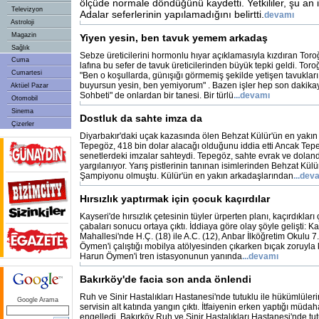
ölçüde normale döndüğünü kaydetti. Yetkililer, şu an 
Televizyon
Adalar seferlerinin yapılamadığını belirtti.
devamı
Astroloji
Magazin
Yiyen yesin, ben tavuk yemem arkadaş
Sağlık
Sebze üreticilerini hormonlu hıyar açıklamasıyla kızdıran To
Cuma
lafına bu sefer de tavuk üreticilerinden büyük tepki geldi. Toro
Cumartesi
"Ben o koşullarda, günışığı görmemiş şekilde yetişen tavukla
buyursun yesin, ben yemiyorum" . Bazen işler hep son dakikaya
Aktüel Pazar
Sohbeti" de onlardan bir tanesi. Bir türlü
...devamı
Otomobil
Sinema
Dostluk da sahte imza da
Çizerler
Diyarbakır'daki uçak kazasında ölen Behzat Külür'ün en yakın
Tepegöz, 418 bin dolar alacağı olduğunu iddia etti Ancak Tep
senetlerdeki imzalar sahteydi. Tepegöz, sahte evrak ve dolandı
yargılanıyor. Yarış pistlerinin tanınan isimlerinden Behzat Külür
Şampiyonu olmuştu. Külür'ün en yakın arkadaşlarından
...dev
Hırsızlık yaptırmak için çocuk kaçırdılar
Kayseri'de hırsızlık çetesinin tüyler ürperten planı, kaçırdıkla
çabaları sonucu ortaya çıktı. İddiaya göre olay şöyle gelişti: K
Mahallesi'nde H.Ç. (18) ile A.C. (12), Anbar İlköğretim Okulu 7
Öymen'i çalıştığı mobilya atölyesinden çıkarken bıçak zoruyla k
Harun Öymen'i tren istasyonunun yanında
...devamı
Bakırköy'de facia son anda önlendi
Ruh ve Sinir Hastalıkları Hastanesi'nde tutuklu ile hükümlüler
Google Arama
servisin alt katında yangın çıktı. İtfaiyenin erken yaptığı müd
engelledi. Bakırköy Ruh ve Sinir Hastalıkları Hastanesi'nde tut