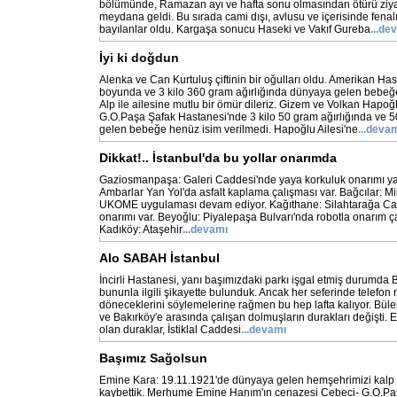
bölümünde, Ramazan ayı ve hafta sonu olmasından ötürü ziy
meydana geldi. Bu sırada cami dışı, avlusu ve içerisinde fenal
bayılanlar oldu. Kargaşa sonucu Haseki ve Vakıf Gureba
...de
İyi ki doğdun
Alenka ve Can Kurtuluş çiftinin bir oğulları oldu. Amerikan Ha
boyunda ve 3 kilo 360 gram ağırlığında dünyaya gelen bebeğe A
Alp ile ailesine mutlu bir ömür dileriz. Gizem ve Volkan Hapoğlu
G.O.Paşa Şafak Hastanesi'nde 3 kilo 50 gram ağırlığında ve
gelen bebeğe henüz isim verilmedi. Hapoğlu Ailesi'ne
...deva
Dikkat!.. İstanbul'da bu yollar onarımda
Gaziosmanpaşa: Galeri Caddesi'nde yaya korkuluk onarımı yap
Ambarlar Yan Yol'da asfalt kaplama çalışması var. Bağcılar: Mi
UKOME uygulaması devam ediyor. Kağıthane: Silahtarağa Cad
onarımı var. Beyoğlu: Piyalepaşa Bulvarı'nda robotla onarım ça
Kadıköy: Ataşehir
...devamı
Alo SABAH İstanbul
İncirli Hastanesi, yanı başımızdaki parkı işgal etmiş durumda 
bununla ilgili şikayette bulunduk. Ancak her seferinde telefon 
döneceklerini söylemelerine rağmen bu hep lafta kalıyor. Büle
ve Bakırköy'e arasında çalışan dolmuşların durakları değişti.
olan duraklar, İstiklal Caddesi
...devamı
Başımız Sağolsun
Emine Kara: 19.11.1921'de dünyaya gelen hemşehrimizi kalp 
kaybettik. Merhume Emine Hanım'ın cenazesi Cebeci- G.O.Pa