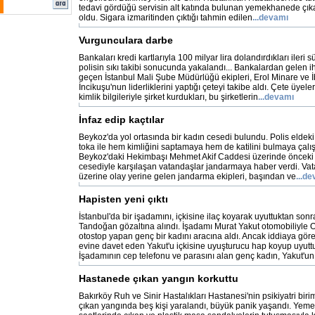
tedavi gördüğü servisin alt katında bulunan yemekhanede çı
oldu. Sigara izmaritinden çıktığı tahmin edilen
...devamı
Vurgunculara darbe
Bankaları kredi kartlarıyla 100 milyar lira dolandırdıkları ileri sü
polisin sıkı takibi sonucunda yakalandı... Bankalardan gelen 
geçen İstanbul Mali Şube Müdürlüğü ekipleri, Erol Minare ve İ
İncikuşu'nun liderliklerini yaptığı çeteyi takibe aldı. Çete üyele
kimlik bilgileriyle şirket kurdukları, bu şirketlerin
...devamı
İnfaz edip kaçtılar
Beykoz'da yol ortasında bir kadın cesedi bulundu. Polis eldeki di
toka ile hem kimliğini saptamaya hem de katilini bulmaya çalışı
Beykoz'daki Hekimbaşı Mehmet Akif Caddesi üzerinde önceki 
cesediyle karşılaşan vatandaşlar jandarmaya haber verdi. Vat
üzerine olay yerine gelen jandarma ekipleri, başından ve
...d
Hapisten yeni çıktı
İstanbul'da bir işadamını, içkisine ilaç koyarak uyuttuktan so
Tandoğan gözaltına alındı. İşadamı Murat Yakut otomobiliyle 
otostop yapan genç bir kadını aracına aldı. Ancak iddiaya göre
evine davet eden Yakut'u içkisine uyuşturucu hap koyup uyutt
İşadamının cep telefonu ve parasını alan genç kadın, Yakut'un
Hastanede çıkan yangın korkuttu
Bakırköy Ruh ve Sinir Hastalıkları Hastanesi'nin psikiyatri birimi
çıkan yangında beş kişi yaralandı, büyük panik yaşandı. Ye