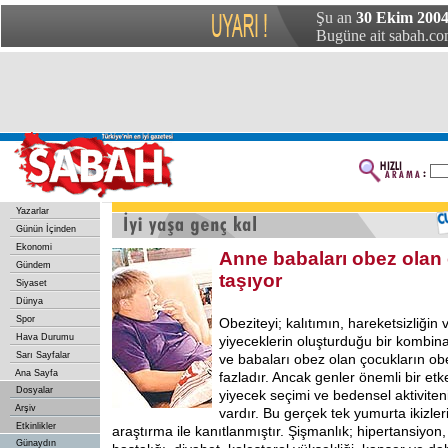
Şu an
30 Ekim 2004
Bugüne ait sabah.com
Yazarlar
Günün İçinden
Ekonomi
Anne babaları obez olan 
Gündem
taşıyor
Siyaset
Dünya
Spor
Obeziteyi; kalıtımın, hareketsizliğin 
Hava Durumu
yiyeceklerin oluşturduğu bir kombina
Sarı Sayfalar
ve babaları obez olan çocukların obe
Ana Sayfa
fazladır. Ancak genler önemli bir etke
Dosyalar
yiyecek seçimi ve bedensel aktiviten
Arşiv
vardır. Bu gerçek tek yumurta ikizler
Etkinlikler
araştırma ile kanıtlanmıştır. Şişmanlık; hipertansiyon
Günaydın