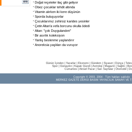
Doğal reçeteler ilaç gibi geliyor
Obez çocuklar tehdit altında
Vitamin alırken iki kere düşünün
Sporda buluşuyorlar
Çocuklarımız zehirsiz karides yesinler
Çetin Altan'a vefa borcunu okulla ödedi
Altan: "çok Duygulandım"
Bir asırlık koleksiyon
Yanlış beslenme yaşlandırır
Anoreksia yaşlıları da vuruyor
Günün İçinden
|
Yazarlar
|
Ekonomi
|
Gündem
|
Siyaset
|
Dünya |
Telev
Spor
|
Günaydın
|
Kapak Güzeli
|
Astroloji
|
Magazin
|
Sağlık
|
Biz
Cumartesi
|
Aktüel Pazar
|
Sarı Sayfalar
|
Otomobil
|
Do
Copyright © 2003, 2004 - Tüm hakları saklıdır.
MERKEZ GAZETE DERGİ BASIM YAYINCILIK SANAYİ VE T