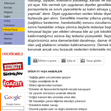
hastalığı, diyabet, kolesterol yüksekliği, kanser ve da
Televizyon
yol açar. Kilo vermek için uygulanan diyetler genellikl
Astroloji
porsiyonlarla ve sınırlı yiyeceklerle az kalori almaya 
Magazin
yapmak" denir. Diyet uygulanırken verilen kilolar diyet
Sağlık
fazlasıyla geri alınır. Genellikle insanlar yıllarca yanl
Cuma
(sağlıksız beslenme, hareketsizlik) sonucu vücutların
Cumartesi
sonra hastalıklar ortaya çıkınca ilaçlarla tedaviye ba
»
Aktüel Pazar
kimyasal ilaçlar yan etkileri olmasa bile az çok toksik
Otomobil
kaldırmadığımız sürece ilaç tedavisi yüzeyseldir. İlaç
Sinema
düşürürsünüz ama damarlardaki daralmayı, damar du
Çizerler
olan yağ plaklarını ortadan kaldıramazsınız. Demek k
korumak ancak onu bozacak nedenleri önlemekle m
DİĞER İYİ YAŞA HABERLERİ
Sağlığa giden yol çinkodan geçiyor
Göğüs estetiğinde bir ilk
Eklem ağrılarından kurtulun
Erkekler de 'liposuction'la biçimli vücuda kavuşuyor
Az yiyerek ömrünüzü uzatmak elinizde
Göğüs kanseri ilacı prostata umut oldu
Bir hastalığın çaresi diğerine davetiye çıkarıyor
Google Arama
Erkeklerin iktidar savaşı
Düzenli yapılan spor ve doğru beslenme önlüyor