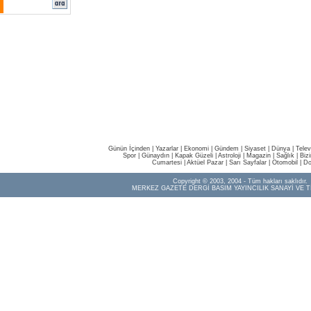
Günün İçinden
|
Yazarlar
|
Ekonomi
|
Gündem
|
Siyaset
|
Dünya |
Telev
Spor
|
Günaydın
|
Kapak Güzeli
|
Astroloji
|
Magazin
|
Sağlık
|
Biz
Cumartesi
|
Aktüel Pazar
|
Sarı Sayfalar
|
Otomobil
|
Do
Copyright © 2003, 2004 - Tüm hakları saklıdır.
MERKEZ GAZETE DERGİ BASIM YAYINCILIK SANAYİ VE T