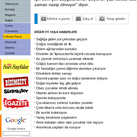
zaman nasip olmuyor" diyor.
Televizyon
Astroloji
Magazin
Sağlık
Cuma
Cumartesi
DİĞER İYİ YAŞA HABERLERİ
»
Aktüel Pazar
Sağlığa giden yol çinkodan geçiyor
Otomobil
Göğüs estetiğinde bir ilk
Sinema
Eklem ağrılarından kurtulun
Çizerler
Erkekler de 'liposuction'la biçimli vücuda kavuşuyor
Az yiyerek ömrünüzü uzatmak elinizde
Göğüs kanseri ilacı prostata umut oldu
Bir hastalığın çaresi diğerine davetiye çıkarıyor
Erkeklerin iktidar savaşı
Düzenli yapılan spor ve doğru beslenme önlüyor
Doğal reçeteler ilaç gibi geliyor
Obez çocuklar tehdit altında
Vitamin alırken iki kere düşünün
Sporda buluşuyorlar
Çocuklarımız zehirsiz karides yesinler
Çetin Altan'a vefa borcunu okulla ödedi
Bir asırlık koleksiyon
Yanlış beslenme yaşlandırır
Anne babaları obez olan çocuklar risk taşıyor
Anoreksia yaşlıları da vuruyor
Google Arama