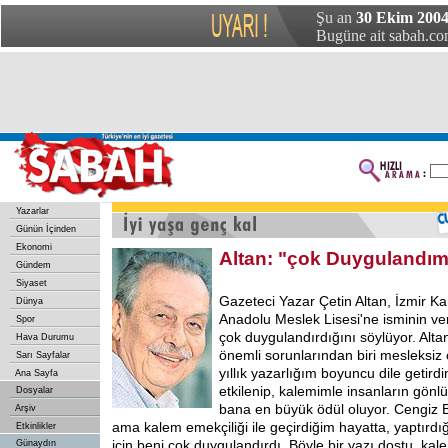
Şu an
30 Ekim 2004
Bugüne ait sabah.com
Yazarlar
Günün İçinden
Ekonomi
Altan: "çok Duygulandı
Gündem
Siyaset
Gazeteci Yazar Çetin Altan, İzmir Ka
Dünya
Anadolu Meslek Lisesi'ne isminin ver
Spor
çok duygulandırdığını söylüyor. Altan
Hava Durumu
önemli sorunlarından biri mesleksiz
Sarı Sayfalar
yıllık yazarlığım boyuncu dile getird
Ana Sayfa
etkilenip, kalemimle insanların gönl
Dosyalar
bana en büyük ödül oluyor. Cengiz B
Arşiv
ama kalem emekçiliği ile geçirdiğim hayatta, yaptırdığ
Etkinlikler
için beni çok duygulandırdı. Böyle bir yazı dostu, kal
Günaydın