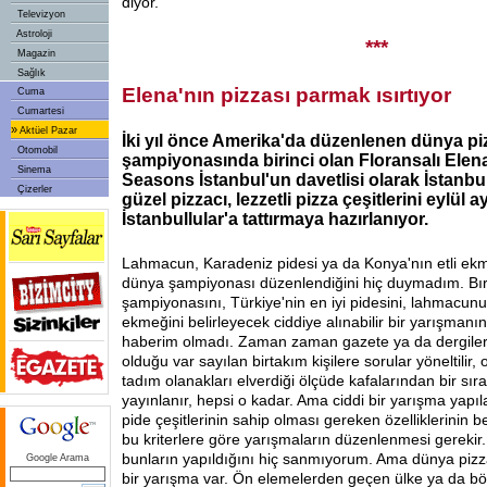
diyor.
Televizyon
Astroloji
***
Magazin
Sağlık
Elena'nın pizzası parmak ısırtıyor
Cuma
Cumartesi
»
Aktüel Pazar
İki yıl önce Amerika'da düzenlenen dünya pi
Otomobil
şampiyonasında birinci olan Floransalı Elen
Sinema
Seasons İstanbul'un davetlisi olarak İstanbu
Çizerler
güzel pizzacı, lezzetli pizza çeşitlerini eylül 
İstanbullular'a tattırmaya hazırlanıyor.
Lahmacun, Karadeniz pidesi ya da Konya'nın etli e
dünya şampiyonası düzenlendiğini hiç duymadım. Bı
şampiyonasını, Türkiye'nin en iyi pidesini, lahmacunu
ekmeğini belirleyecek ciddiye alınabilir bir yarışmanı
haberim olmadı. Zaman zaman gazete ya da dergiler
olduğu var sayılan birtakım kişilere sorular yöneltilir, 
tadım olanakları elverdiği ölçüde kafalarından bir sır
yayınlanır, hepsi o kadar. Ama ciddi bir yarışma yapı
pide çeşitlerinin sahip olması gereken özelliklerinin b
bu kriterlere göre yarışmaların düzenlenmesi gereki
bunların yapıldığını hiç sanmıyorum. Ama dünya piz
Google Arama
bir yarışma var. Ön elemelerden geçen ülke ya da bö