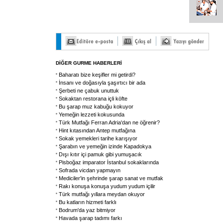
DİĞER GURME HABERLERİ
Baharatı bize keşifler mi getirdi?
İnsanı ve doğasıyla şaşırtıcı bir ada
Şerbeti ne çabuk unuttuk
Sokaktan restorana içli köfte
Bu şarap muz kabuğu kokuyor
Yemeğin lezzeti kokusunda
Türk Mutfağı Ferran Adria'dan ne öğrenir?
Hint kıtasından Antep mutfağına
Sokak yemekleri tarihe karışıyor
Şarabın ve yemeğin izinde Kapadokya
Dışı kıtır içi pamuk gibi yumuşacık
Pisboğaz imparator İstanbul sokaklarında
Sofrada vicdan yapmayın
Mediciler'in şehrinde şarap sanat ve mutfak
Rakı konuşa konuşa yudum yudum içilir
Türk mutfağı yıllara meydan okuyor
Bu katların hizmeti farklı
Bodrum'da yaz bitmiyor
Havada şarap tadımı farkı