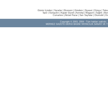
Günün İçinden
|
Yazarlar
|
Ekonomi
|
Gündem
|
Siyaset
|
Dünya |
Telev
Spor
|
Günaydın
|
Kapak Güzeli
|
Astroloji
|
Magazin
|
Sağlık
|
Biz
Cumartesi
|
Aktüel Pazar
|
Sarı Sayfalar
|
Otomobil
|
Do
Copyright © 2003, 2004 - Tüm hakları saklıdır.
MERKEZ GAZETE DERGİ BASIM YAYINCILIK SANAYİ VE T