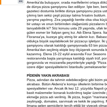
Amerika'da buluşuyor, orada marifetlerini ortaya döküy
de dünya pizza şampiyonu ilan ediliyor. İşte ben, beni
gazeteci dostumla birlikte dünya şampiyonu pizza ust
çıkmış tam sekiz çeşit pizzayı tatma fırsatını buldum. İ
yarışma yapılmış. Zira yaşadığı kentte olsa olsa küçü
bir ustayı ve onun birbirinden olağanüstü pizzalarını 
tanıyabilirdik ki? Söz konusu usta 29 yaşında, ufak tef
gülen esmer bir İtalyan genç kız. Adı Elena Spera. İt
Floransa'ya, kuzeye göç etmiş bir ailenin kızı. Babasıy
oldukça büyük sayılabilecek bir pizzacıyı işletiyor. İki 
şampiyonu olarak katıldığı şampiyonada 63 bin pizz
Amerika'dan seçilmiş ekiple boy ölçüşerek sonunda bi
kazanmış. Elena 15-22 eylül arasında Four Seasons İ
restoranında başta yarışmaya katıldığı siyah trüf, por
gorgonzola ve mozzarella peynirleriyle yaptığı "Pizza
üzere diğer spesiyalitelerini İstanbullu yemekseverler
PİDENİN YAKIN AKRABASI
Pizza, adından da tahmin edebileceğiniz gibi bizim p
akrabası. Bütün Akdeniz'e komşu ülkelerin birbirine 
spesiyaliteleri var. Ancak ilk kez 12. yüzyılda Napoli 
basit malzemeler konarak kızdırılmış taşlar üzerinde p
ekmeğe pizza adı verilmiş. İlk pizza, bugün "marinara"
zeytinyağı, domates, sarımsak ve kekik ile yapılmış. 
limana gelen gemicilerin tercih ettiği bir yiyecek olm