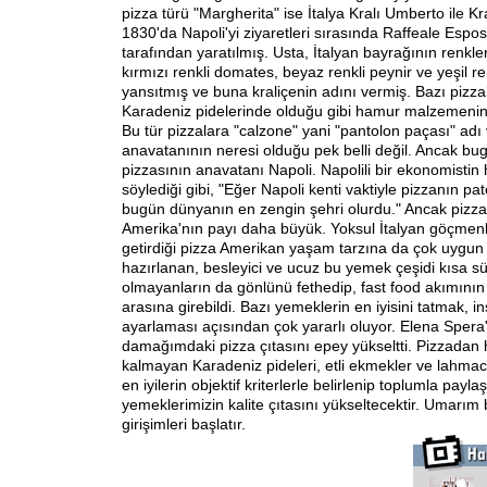
pizza türü "Margherita" ise İtalya Kralı Umberto ile Kr
1830'da Napoli'yi ziyaretleri sırasında Raffeale Esposit
tarafından yaratılmış. Usta, İtalyan bayrağının renkle
kırmızı renkli domates, beyaz renkli peynir ve yeşil ren
yansıtmış ve buna kraliçenin adını vermiş. Bazı pizza
Karadeniz pidelerinde olduğu gibi hamur malzemenin 
Bu tür pizzalara "calzone" yani "pantolon paçası" adı v
anavatanının neresi olduğu pek belli değil. Ancak bu
pizzasının anavatanı Napoli. Napolili bir ekonomistin
söylediği gibi, "Eğer Napoli kenti vaktiyle pizzanın pat
bugün dünyanın en zengin şehri olurdu." Ancak pizz
Amerika'nın payı daha büyük. Yoksul İtalyan göçmen
getirdiği pizza Amerikan yaşam tarzına da çok uygu
hazırlanan, besleyici ve ucuz bu yemek çeşidi kısa sü
olmayanların da gönlünü fethedip, fast food akımının s
arasına girebildi. Bazı yemeklerin en iyisini tatmak, 
ayarlaması açısından çok yararlı oluyor. Elena Spera'
damağımdaki pizza çıtasını epey yükseltti. Pizzadan 
kalmayan Karadeniz pideleri, etli ekmekler ve lahma
en iyilerin objektif kriterlerle belirlenip toplumla payl
yemeklerimizin kalite çıtasını yükseltecektir. Umarım 
girişimleri başlatır.