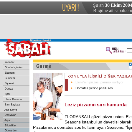
Şu an
30 Ekim 2004
Bugüne ait sabah.com
Yazarlar
Günün İçinden
Ekonomi
Gündem
Elena'nın pizzası parmak ısırtıyor
Siyaset
Domates yerine pazılı sos
Dünya
Spor
Hava Durumu
Leziz pizzanın sırrı hamurda
Sarı Sayfalar
Ana Sayfa
Dosyalar
FLORANSALI güzel pizza ustası El
Arşiv
Seasons İstanbul'un davetlisi olarak 
Etkinlikler
Pizzalarında domates sos kullanmayan Seasons, "İşi
Günaydın