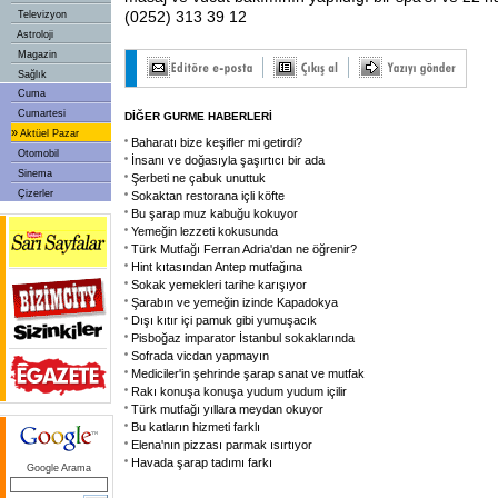
(0252) 313 39 12
Televizyon
Astroloji
Magazin
Sağlık
Cuma
Cumartesi
DİĞER GURME HABERLERİ
»
Aktüel Pazar
Baharatı bize keşifler mi getirdi?
Otomobil
İnsanı ve doğasıyla şaşırtıcı bir ada
Sinema
Şerbeti ne çabuk unuttuk
Çizerler
Sokaktan restorana içli köfte
Bu şarap muz kabuğu kokuyor
Yemeğin lezzeti kokusunda
Türk Mutfağı Ferran Adria'dan ne öğrenir?
Hint kıtasından Antep mutfağına
Sokak yemekleri tarihe karışıyor
Şarabın ve yemeğin izinde Kapadokya
Dışı kıtır içi pamuk gibi yumuşacık
Pisboğaz imparator İstanbul sokaklarında
Sofrada vicdan yapmayın
Mediciler'in şehrinde şarap sanat ve mutfak
Rakı konuşa konuşa yudum yudum içilir
Türk mutfağı yıllara meydan okuyor
Bu katların hizmeti farklı
Elena'nın pizzası parmak ısırtıyor
Havada şarap tadımı farkı
Google Arama