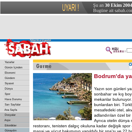
Şu an
30 Ekim 2004
Bugüne ait sabah.com
Yazarlar
Günün İçinden
Ekonomi
Bodrum'da ya
Gündem
Siyaset
Yazın son günleri y
Dünya
sonbahar ve kış boy
Spor
mekanlar bulunuyor.
Hava Durumu
bunlardan biri. Türk
Sarı Sayfalar
mesafedeki otel, ak
Ana Sayfa
adlandırılan özel bi
Dosyalar
Ayrıca otelin dünya 
Arşiv
restoranı, tenisten dalgıç okuluna kadar değişik spor o
Etkinlikler
masaj ve vücut bakımının yapıldığı bir spa'sı ve 22 h
Günaydın