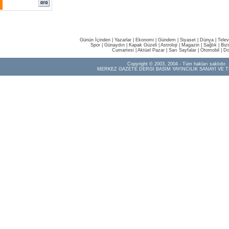
Günün İçinden
|
Yazarlar
|
Ekonomi
|
Gündem
|
Siyaset
|
Dünya |
Telev
Spor
|
Günaydın
|
Kapak Güzeli
|
Astroloji
|
Magazin
|
Sağlık
|
Biz
Cumartesi
|
Aktüel Pazar
|
Sarı Sayfalar
|
Otomobil
|
Do
Copyright © 2003, 2004 - Tüm hakları saklıdır.
MERKEZ GAZETE DERGİ BASIM YAYINCILIK SANAYİ VE T