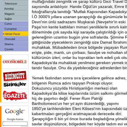
mutfağındaki zenginlik ve şarap kültürü Gezi Travel D
Televizyon
sayısında anlatılıyor. Hande Öğüt'ün yazarak, Emre E
Astroloji
fotoğraflarıyla tanıttığı "Mutfak Kapısından Kapadokya
Magazin
İ.Ö 3000'li yıllara uzanan şarapçılığı da günümüzle b
Sağlık
Devri'nin ünlü sadrazamı Muşkaralı (Nevşehir'in eski
Cuma
Paşa'nın kente kattıkları mimari yeniliklerle sınırlı 
Cumartesi
döneminde çok sayıda kişi sarayda çalıştırıldığı için
»
Aktüel Pazar
geleneğinin uzantısı bugün yine sofralarda. Şömine 
Otomobil
gittiğinizde yiyeceklerin zenginliği size Damat İbrahim'
Sinema
muhakkak. Mübadeleden önce bölgede yaşayan Ruml
Çizerler
erişte, pide, mantı, un çorbası, fasulye ve nohuttan 
kültürünün izleri, onlar bu toprakları terk edeli çok ol
Kapadokya'da muhakkak yenilmesi gereken yemek is
tandır fasulye. Onu da yiyebileceğiniz adreslerden bi
Yemek faslından sonra
sıra içeceklere gelince adres,
bölgenin Rumca adını taşıyan Prokopi oluyor.
Dokuzuncu yüzyılda Hıristiyanlığın merkezi olan
Kapadokya'da kilise kapılarında üzüm salkımı görme
hiç de şaşırtıcı değil. Fener Rum Patriği
Bartholomeos'un her yıl ayin düzenlediği, yapımı
1850'ye tarihlendirilen Eleni Kilisesi'nin kapısındaki 
kabartmaları gerçeğini aratmayacak derecede diri.
Şarapçılığın 6 bin yıl önce burada başladığına yöneli
Google Arama
savlar düşünülünce, bölgedeki her köyde tadım evi v