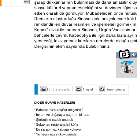
şarap dükkanlarının bulunması da daha anlaşılır oluyo
sosyo kültürel yapının esnekliğini ve devingenliğini s
etken olarak da görülüyor. Mübadeleden önce nüfus
Rumların oluşturduğu Sinasos'taki pekçok evde kök b
renklendirilen duvar resimleri ve işlemeleri görmek
Konak" dizisi ile tanınan Sinasos, Ürgüp Vadisi'nin or
bahçelerle çevrili. Kapadokya ile ilgili daha fazla ayrı
yeneceği, leziz yemek kursların nerelerde olduğu gibi 
Dergisi'nin ekim sayısında bulabilirsiniz.
DİĞER GURME HABERLERİ
Baharatı bize keşifler mi getirdi?
İnsanı ve doğasıyla şaşırtıcı bir ada
Şerbeti ne çabuk unuttuk
Sokaktan restorana içli köfte
Bu şarap muz kabuğu kokuyor
Yemeğin lezzeti kokusunda