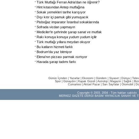
Türk Mutfağı Ferran Adria'dan ne öğrenir?
Hint kıtasından Antep mutfağına
Sokak yemekleri tarihe karışıyor
Dışı kıtır içi pamuk gibi yumuşacık
Pisboğaz imparator İstanbul sokaklarında
Sofrada vicdan yapmayın
Mediciler'in şehrinde şarap sanat ve mutfak
Rakı konuşa konuşa yudum yudum içilir
Türk mutfağı yıllara meydan okuyor
Bu katların hizmeti farklı
Bodrum'da yaz bitmiyor
Elena'nın pizzası parmak ısırtıyor
Havada şarap tadımı farkı
Günün İçinden
|
Yazarlar
|
Ekonomi
|
Gündem
|
Siyaset
|
Dünya |
Telev
Spor
|
Günaydın
|
Kapak Güzeli
|
Astroloji
|
Magazin
|
Sağlık
|
Biz
Cumartesi
|
Aktüel Pazar
|
Sarı Sayfalar
|
Otomobil
|
Do
Copyright © 2003, 2004 - Tüm hakları saklıdır.
MERKEZ GAZETE DERGİ BASIM YAYINCILIK SANAYİ VE T