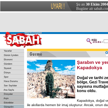
Şu an
30 Ekim 2004
Bugüne ait sabah.com
Yazarlar
Günün İçinden
Ekonomi
Şarabın ve ye
Gündem
Kapadokya
Siyaset
Dünya
Spor
Doğal ve tarihi z
Hava Durumu
bölge, Gezi Trave
Sarı Sayfalar
sayısına mutfağın
Ana Sayfa
konu oldu.
Dosyalar
Arşiv
Kapadokya, doğal ve 
Etkinlikler
ile akıllarda hemen bir imaj oluşturur. Ancak, onun da
Günaydın