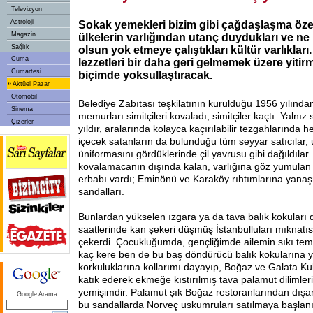
Televizyon
Astroloji
Sokak yemekleri bizim gibi çağdaşlaşma özen
Magazin
ülkelerin varlığından utanç duydukları ve ne
Sağlık
olsun yok etmeye çalıştıkları kültür varlıklar
Cuma
lezzetleri bir daha geri gelmemek üzere yitirm
Cumartesi
biçimde yoksullaştıracak.
»
Aktüel Pazar
Otomobil
Belediye Zabıtası teşkilatının kurulduğu 1956 yılından
Sinema
memurları simitçileri kovaladı, simitçiler kaçtı. Yalnız 
Çizerler
yıldır, aralarında kolayca kaçırılabilir tezgahlarında h
içecek satanların da bulunduğu tüm seyyar satıcılar,
üniformasını gördüklerinde çil yavrusu gibi dağıldılar.
kovalamacanın dışında kalan, varlığına göz yumulan
erbabı vardı; Eminönü ve Karaköy rıhtımlarına yana
sandalları.
Bunlardan yükselen ızgara ya da tava balık kokuları 
saatlerinde kan şekeri düşmüş İstanbulluları mıknatıs
çekerdi. Çocukluğumda, gençliğimde ailemin sıkı tem
kaç kere ben de bu baş döndürücü balık kokularına y
korkuluklarına kollarımı dayayıp, Boğaz ve Galata Ku
katık ederek ekmeğe kıstırılmış tava palamut dilimlerin
yemişimdir. Palamut şık Boğaz restoranlarından dışar
Google Arama
bu sandallarda Norveç uskumruları satılmaya başla