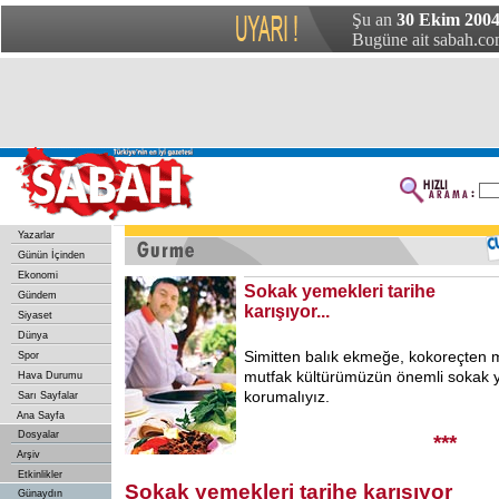
Şu an
30 Ekim 2004
Bugüne ait sabah.com
Yazarlar
Günün İçinden
Ekonomi
Sokak yemekleri tarihe
Gündem
karışıyor...
Siyaset
Dünya
Simitten balık ekmeğe, kokoreçten 
Spor
mutfak kültürümüzün önemli sokak y
Hava Durumu
korumalıyız.
Sarı Sayfalar
Ana Sayfa
Dosyalar
***
Arşiv
Etkinlikler
Sokak yemekleri tarihe karışıyor
Günaydın