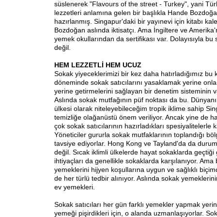
süslenerek "Flavours of the street - Turkey", yani Tür
lezzetleri anlamına gelen bir başlıkla Hande Bozdoğa
hazırlanmış. Singapur'daki bir yayınevi için kitabı k
Bozdoğan aslında iktisatçı. Ama İngiltere ve Amerika
yemek okullarından da sertifikası var. Dolayısıyla bu
değil.
HEM LEZZETLİ HEM UCUZ
Sokak yiyeceklerimizi bir kez daha hatırladığımız bu 
döneminde sokak satıcılarını yasaklamak yerine onların
yerine getirmelerini sağlayan bir denetim sisteminin v
Aslında sokak mutfağının püf noktası da bu. Dünyanın
ülkesi olarak niteleyebileceğim tropik iklime sahip Si
temizliğe olağanüstü önem veriliyor. Ancak yine de ha
çok sokak satıcılarının hazırladıkları spesiyalitelerle 
Yöneticiler gururla sokak mutfaklarının toplandığı bölg
tavsiye ediyorlar. Hong Kong ve Tayland'da da durum
değil. Sıcak iklimli ülkelerde hayat sokaklarda geçtiği
ihtiyaçları da genellikle sokaklarda karşılanıyor. Ama 
yemeklerini hijyen koşullarına uygun ve sağlıklı biçim
de her türlü tedbir alınıyor. Aslında sokak yemekleri
ev yemekleri.
Sokak satıcıları her gün farklı yemekler yapmak yerin
yemeği pişirdikleri için, o alanda uzmanlaşıyorlar. So