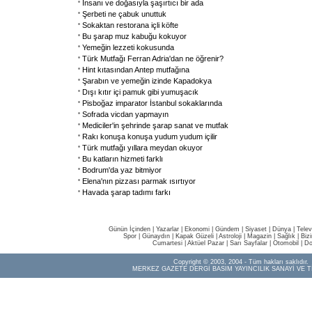
İnsanı ve doğasıyla şaşırtıcı bir ada
Şerbeti ne çabuk unuttuk
Sokaktan restorana içli köfte
Bu şarap muz kabuğu kokuyor
Yemeğin lezzeti kokusunda
Türk Mutfağı Ferran Adria'dan ne öğrenir?
Hint kıtasından Antep mutfağına
Şarabın ve yemeğin izinde Kapadokya
Dışı kıtır içi pamuk gibi yumuşacık
Pisboğaz imparator İstanbul sokaklarında
Sofrada vicdan yapmayın
Mediciler'in şehrinde şarap sanat ve mutfak
Rakı konuşa konuşa yudum yudum içilir
Türk mutfağı yıllara meydan okuyor
Bu katların hizmeti farklı
Bodrum'da yaz bitmiyor
Elena'nın pizzası parmak ısırtıyor
Havada şarap tadımı farkı
Günün İçinden
|
Yazarlar
|
Ekonomi
|
Gündem
|
Siyaset
|
Dünya |
Telev
Spor
|
Günaydın
|
Kapak Güzeli
|
Astroloji
|
Magazin
|
Sağlık
|
Biz
Cumartesi
|
Aktüel Pazar
|
Sarı Sayfalar
|
Otomobil
|
Do
Copyright © 2003, 2004 - Tüm hakları saklıdır.
MERKEZ GAZETE DERGİ BASIM YAYINCILIK SANAYİ VE T