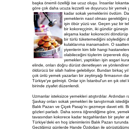
başka önemli özelliği ise ucuz oluşu. İnsanlar lokant
göre çok daha ucuza lezzetli ve doyurucu bir yemek yi
kadar sokak yemeklerini övdüm.
Da
yemeklerin nasıl olması gerektiğini
işin öbür yüzü var. Geçen yaz bir t
bir kokoreççinin, iki gündür güneşi
akşama kadar kokorecini döndürüp
bir türlü tüketemediğini söylediğin
kulaklarıma inanamadım. O saatten
yiyenlerin kim bilir hangi hastaneler
olabileceğini tüylerim ürpererek d
yemekleri, yaptıkları işin asgari kura
elinde, onları doğru dürüst denetleyen ve yönlendire
öldürücü bir silah haline gelebiliyor. Bundan birkaç y
çok ünlü yemek yazarları bir zeytinyağı firmasının dav
Türkiye'ye gelmişti. Onlar için İstanbul'un en şık otel
birinde ziyafet düzenlendi.
Uzmanlar isteksizce yemekleri atıştırdılar. Ardından r
Şavkay onları sokak yemekleri ile tanıştırmak istediği
Balık Pazarı ve Çiçek Pasajı'nı gezmeye davet etti. B
gözleri parladı. Daha sonra öğrendiğime göre, yeme
tavasından kokorece kadar tezgahlardan bir şeyler atı
Türkiye'deki en hoş izlenimlerini Balık Pazarı turunda
Geçtiğimiz günlerde Hande Özdoğan ile görüştüğüm