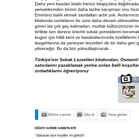
Daha yeni basılan kitabı henüz kitapçılara dağılmada
yemeklerinden birinin daha tarihe karışması onu hüzü
Eminönü balık ekmek sandalları artık yok. Anılarımı
kitabında varlıklarını bir süre daha devam ettirecekle
görev ise çok geç kalmadan, mutfak kültürümüzün m
birlikte son derece önemli sokak yemeklerini korumak.
bugün için hâlâ kent ve kasabalarımızda özelliklerini
tezgahlarına da yansıyan lezzetleri de bir daha ger
yitireceğiz. Bu da bizi yoksullaştıracak...
Türkiye'nin Sokak Lezzetleri kitabından, Osmanlı
satıcılarını yasaklamak yerine onları belli koşull
zorladıklarını öğreniyoruz
DİĞER GURME HABERLERİ
Baharatı bize keşifler mi getirdi?