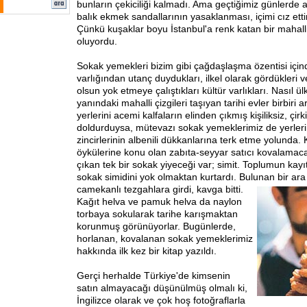
bunların çekiciliği kalmadı. Ama geçtiğimiz günlerde a
balık ekmek sandallarının yasaklanması, içimi cız etti
Çünkü kuşaklar boyu İstanbul'a renk katan bir mahalli
oluyordu.
Sokak yemekleri bizim gibi çağdaşlaşma özentisi içind
varlığından utanç duydukları, ilkel olarak gördükleri
olsun yok etmeye çalıştıkları kültür varlıkları. Nasıl ül
yanındaki mahalli çizgileri taşıyan tarihi evler birbiri a
yerlerini acemi kalfaların elinden çıkmış kişiliksiz, çi
doldurduysa, mütevazı sokak yemeklerimiz de yerlerin
zincirlerinin albenili dükkanlarına terk etme yolunda. 
öykülerine konu olan zabıta-seyyar satıcı kovalamaca
çıkan tek bir sokak yiyeceği var; simit. Toplumun kayıt
sokak simidini yok olmaktan kurtardı. Bulunan bir ara
camekanlı tezgahlara
girdi, kavga bitti.
Kağıt helva ve pamuk helva da naylon
torbaya sokularak tarihe karışmaktan
korunmuş görünüyorlar. Bugünlerde,
horlanan, kovalanan sokak yemeklerimiz
hakkında ilk kez bir kitap yazıldı.
Gerçi herhalde Türkiye'de kimsenin
satın almayacağı düşünülmüş olmalı ki,
İngilizce olarak ve çok hoş fotoğraflarla