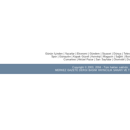
Günün İçinden
|
Yazarlar
|
Ekonomi
|
Gündem
|
Siyaset
|
Dünya |
Telev
Spor
|
Günaydın
|
Kapak Güzeli
|
Astroloji
|
Magazin
|
Sağlık
|
Biz
Cumartesi
|
Aktüel Pazar
|
Sarı Sayfalar
|
Otomobil
|
Do
Copyright © 2003, 2004 - Tüm hakları saklıdır.
MERKEZ GAZETE DERGİ BASIM YAYINCILIK SANAYİ VE T