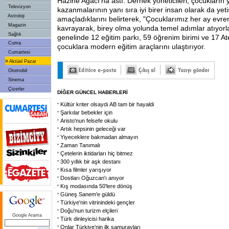
Hazine Ağacı'na astı. Dernek yöneticileri, çocukların
Televizyon
kazanmalarının yanı sıra iyi birer insan olarak da yet
Astroloji
amaçladıklarını belirterek, "Çocuklarımız her ay evre
Magazin
kavrayarak, birey olma yolunda temel adımlar atıyorl
Sağlık
genelinde 12 eğitim parkı, 59 öğrenim birimi ve 17 At
Cuma
çocuklara modern eğitim araçlarını ulaştırıyor.
Cumartesi
»
Aktüel Pazar
Otomobil
Sinema
Çizerler
DİĞER GÜNCEL HABERLERİ
Kültür kriter olsaydı AB tam bir hayaldi
Şarkılar bebekler için
Aristo'nun felsefe okulu
Artık hepsinin geleceği var
Yiyeceklere bakmadan almayın
Zaman Tanımalı
Çetelerin iktidarları hiç bitmez
300 yıllık bir aşk destanı
Kısa filmler yarışıyor
Dostları Oğuzcan'ı anıyor
Kış modasında 50'lere dönüş
Güneş Sanem'e güldü
Türkiye'nin vitrinindeki gençler
Doğu'nun turizm elçileri
Google Arama
Türk dinleyicisi harika
Onlar Türkiye'nin ilk samurayları