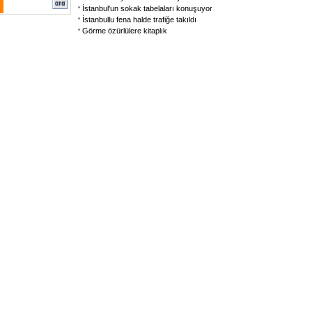
İstanbul'un sokak tabelaları konuşuyor
İstanbullu fena halde trafiğe takıldı
Görme özürlülere kitaplık