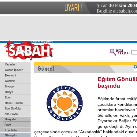
Şu an
30 Ekim 2004
Bugüne ait sabah.com
Yazarlar
Günün İçinden
Ekonomi
Eğitim Gönüllü
Gündem
başında
Siyaset
Dünya
Spor
Eğitimde fırsat eşit
Hava Durumu
çocuklara kendilerini
Sarı Sayfalar
ortamlar hazırlayan 
Ana Sayfa
Gönüllüleri Vakfı, ye
Dosyalar
Diyarbakır Bağlar Eğ
Arşiv
gerçekleştirdi. Ayın d
Etkinlikler
çerçevesinde çocuklar "Arkadaşlık" hakkındaki duygu
Günaydın