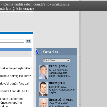
4 - Cuma
tarihli sabah.com.tr'yi okumaktasınız.
.tr içeriği için
tıklayın »
ERDAL ŞAFAK
 idrak etmeye başladıkları
AB ve egemenlik
Tarihin cilvesine
 hale gelmiş ise, biraz
bakın. Atatürk'ün
...
ÖMER ÇELİK
rkiye'yi bugün Avrupalı
Bayramın özü..
Atatürk, Nutuk'a şöyle
isinde tutan da, bir tür
başlar:
...
i tutan ülkelerden
ÖMER LÜTFİ METE
 önce, Avrupa'nın
Yine 'Türkiyelilik'
ratmış...
sihirbazlığına dair