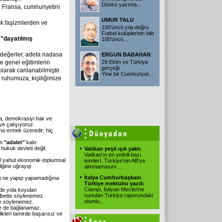
Dünkü yazıma
...
en Fransa, cumhuriyetini
UMUR TALU
ık faşizmlerden ve
100'üncü yıla doğru
Futbol kulüplerinin bile
n
"dayatılmış
100'üncü
...
değerler, adeta nadasa
ERGUN BABAHAN
e genel eğitimlerin
29 Ekim ve Türkiye
gerçeği
olarak canlanabilmiştir.
Yine bir Cumhuriyet
...
, ruhumuza, kişiliğimize
da, demokrasiyi hak ve
eye çalışıyoruz.
na ermek üzeredir; hiç
an
"adalet"
kalır.
hukuk devleti değil.
Vatikan yeşil ışık yaktı
Vatikan'ın en yetkili bazı
ğal yahut ekonomik-toplumsal
isimlerİ, Türkiye'nin AB'ye
liğine uğrayıp
alınmamasını
...
İtalya Cumhurbaşkanı
in ne yapıp yapamadığına
Türkiye mektubu yazdı
Ciampi, İtalyan Meclisi'ne
nde yola koyulan
sunulan Türkiye raporundaki
lbette söylenemez.
olumlu
...
de söylenemez.
ne de bağlanamaz.
ikleri tamirde başarısız ve