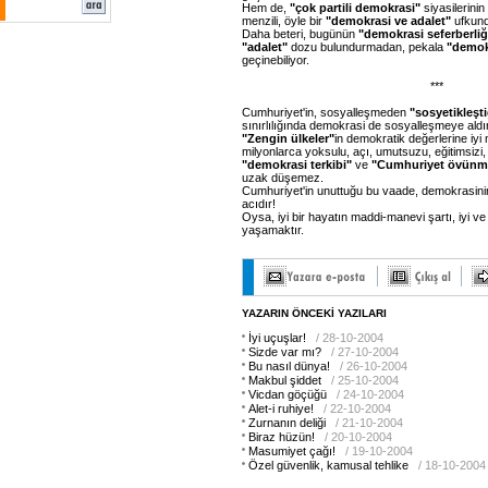
Hem de,
"çok partili demokrasi"
siyasilerinin
menzili, öyle bir
"demokrasi ve adalet"
ufkun
Daha beteri, bugünün
"demokrasi seferberli
"adalet"
dozu bulundurmadan, pekala
"demok
geçinebiliyor.
***
Cumhuriyet'in, sosyalleşmeden
"sosyetikleşt
sınırlılığında demokrasi de sosyalleşmeye aldı
"Zengin ülkeler"
in demokratik değerlerine iyi
milyonlarca yoksulu, açı, umutsuzu, eğitimsizi,
"demokrasi terkibi"
ve
"Cumhuriyet övünm
uzak düşemez.
Cumhuriyet'in unuttuğu bu vaade, demokrasin
acıdır!
Oysa, iyi bir hayatın maddi-manevi şartı, iyi ve
yaşamaktır.
YAZARIN ÖNCEKİ YAZILARI
İyi uçuşlar!
/ 28-10-2004
Sizde var mı?
/ 27-10-2004
Bu nasıl dünya!
/ 26-10-2004
Makbul şiddet
/ 25-10-2004
Vicdan göçüğü
/ 24-10-2004
Alet-i ruhiye!
/ 22-10-2004
Zurnanın deliği
/ 21-10-2004
Biraz hüzün!
/ 20-10-2004
Masumiyet çağı!
/ 19-10-2004
Özel güvenlik, kamusal tehlike
/ 18-10-2004