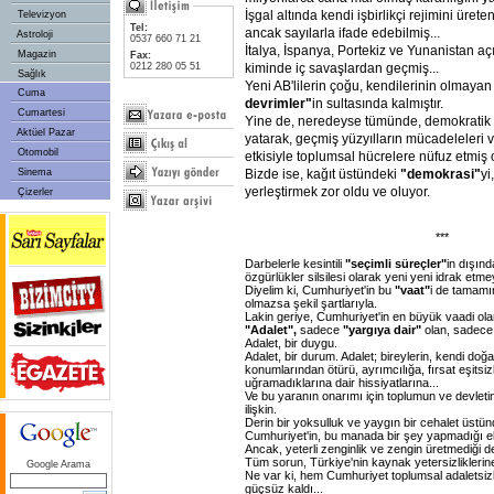
İşgal altında kendi işbirlikçi rejimini üret
Televizyon
Tel:
ancak sayılarla ifade edebilmiş...
Astroloji
0537 660 71 21
İtalya, İspanya, Portekiz ve Yunanistan aç
Magazin
Fax:
0212 280 05 51
kiminde iç savaşlardan geçmiş...
Sağlık
Yeni AB'lilerin çoğu, kendilerinin olmaya
Cuma
devrimler"
in sultasında kalmıştır.
Cumartesi
Yine de, neredeyse tümünde, demokratik 
Aktüel Pazar
yatarak, geçmiş yüzyılların mücadeleleri v
Otomobil
etkisiyle toplumsal hücrelere nüfuz etmiş 
Sinema
Bizde ise, kağıt üstündeki
"demokrasi"
yi
yerleştirmek zor oldu ve oluyor.
Çizerler
***
Darbelerle kesintili
"seçimli süreçler"
in dışın
özgürlükler silsilesi olarak yeni yeni idrak etm
Diyelim ki, Cumhuriyet'in bu
"vaat"
i de tamamı
olmazsa şekil şartlarıyla.
Lakin geriye, Cumhuriyet'in en büyük vaadi ol
"Adalet",
sadece
"yargıya dair"
olan, sadece 
Adalet, bir duygu.
Adalet, bir durum. Adalet; bireylerin, kendi do
konumlarından ötürü, ayrımcılığa, fırsat eşitsiz
uğramadıklarına dair hissiyatlarına...
Ve bu yaranın onarımı için toplumun ve devlet
ilişkin.
Derin bir yoksulluk ve yaygın bir cehalet üstü
Cumhuriyet'in, bu manada bir şey yapmadığı e
Ancak, yeterli zenginlik ve zengin üretmediği 
Tüm sorun, Türkiye'nin kaynak yetersizlikleri
Google Arama
Ne var ki, hem Cumhuriyet toplumsal adaletsizl
güçsüz kaldı...