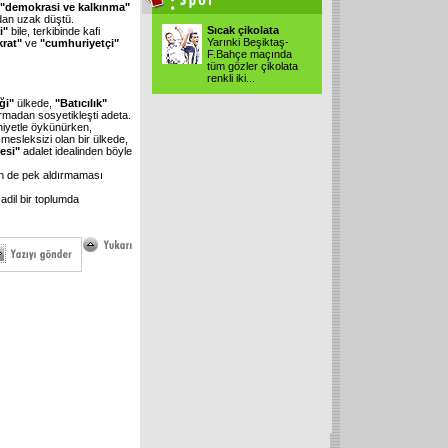
"demokrasi ve kalkınma"
dan uzak düştü.
Sıcak çikolata
ği"
bile, terkibinde kafi
Yarınki Beşiktaş-
rat"
ve
"cumhuriyetçi"
F.Bahçe maçında
tüm gözler çikolata
renkli iki
...
iği"
ülkede,
"Batıcılık"
rmadan sosyetikleşti adeta.
 niyetle öykünürken,
 mesleksizi olan bir ülkede,
esi"
adalet idealinden böyle
in de pek aldırmaması
 adil bir toplumda