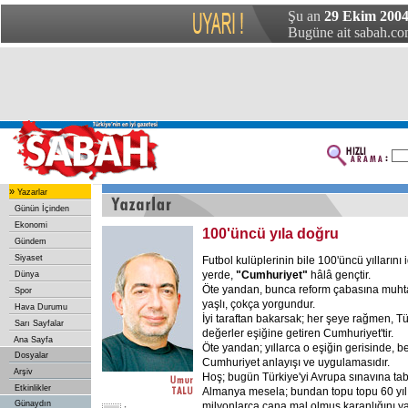
Şu an
29 Ekim 200
Bugüne ait sabah.com
»
Yazarlar
Günün İçinden
Ekonomi
100'üncü yıla doğru
Gündem
Siyaset
Futbol kulüplerinin bile 100'üncü yıllarını
yerde,
"Cumhuriyet"
hâlâ gençtir.
Dünya
Öte yandan, bunca reform çabasına muhtaç
Spor
yaşlı, çokça yorgundur.
Hava Durumu
İyi taraftan bakarsak; her şeye rağmen, Tü
Sarı Sayfalar
değerler eşiğine getiren Cumhuriyet'tir.
Ana Sayfa
Öte yandan; yıllarca o eşiğin gerisinde, ber
Dosyalar
Cumhuriyet anlayışı ve uygulamasıdır.
Arşiv
Hoş; bugün Türkiye'yi Avrupa sınavına tab
Etkinlikler
Almanya mesela; bundan topu topu 60 yıl
Günaydın
milyonlarca cana mal olmuş karanlığını ya