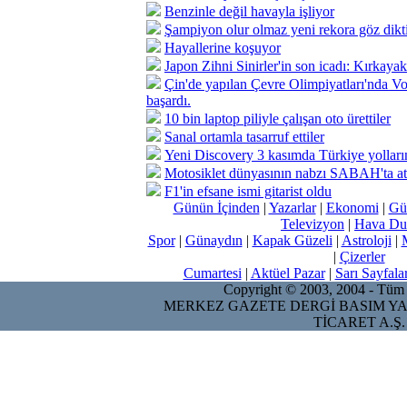
Benzinle değil havayla işliyor
Şampiyon olur olmaz yeni rekora göz dikt
Hayallerine koşuyor
Japon Zihni Sinirler'in son icadı: Kırkaya
Çin'de yapılan Çevre Olimpiyatları'nda 
başardı.
10 bin laptop piliyle çalışan oto ürettiler
Sanal ortamla tasarruf ettiler
Yeni Discovery 3 kasımda Türkiye yolları
Motosiklet dünyasının nabzı SABAH'ta a
F1'in efsane ismi gitarist oldu
Günün İçinden
|
Yazarlar
|
Ekonomi
|
Gü
Televizyon
|
Hava Du
Spor
|
Günaydın
|
Kapak Güzeli
|
Astroloji
|
|
Çizerler
Cumartesi
|
Aktüel Pazar
|
Sarı Sayfala
Copyright © 2003, 2004 - Tüm ha
MERKEZ GAZETE DERGİ BASIM YA
TİCARET A.Ş.