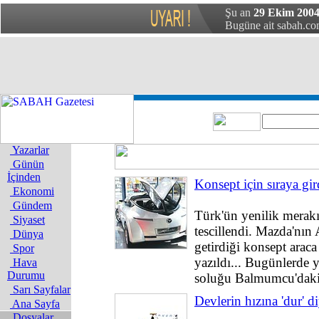
Şu an
29 Ekim 200
Bugüne ait sabah.com
Yazarlar
Günün
İçinden
Konsept için sıraya gir
Ekonomi
Gündem
Türk'ün yenilik merakı
Siyaset
tescillendi. Mazda'nın
Dünya
getirdiği konsept araca 
Spor
yazıldı... Bugünlerde y
Hava
Durumu
soluğu Balmumcu'dak
Sarı Sayfalar
Devlerin hızına 'dur' d
Ana Sayfa
Dosyalar