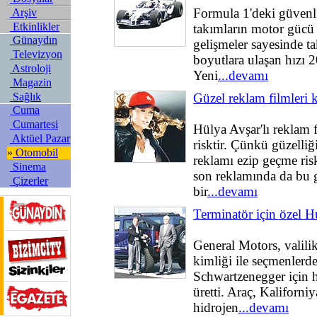
Formula 1'deki güvenli
Arşiv
Etkinlikler
takımların motor gücü 
Günaydın
gelişmeler sayesinde ta
Televizyon
boyutlara ulaşan hızı 2
Astroloji
Yeni
...devamı
Magazin
Sağlık
Güzel reklam filmleri 
Cuma
Cumartesi
Hülya Avşar'lı reklam f
Aktüel Pazar
risktir. Çünkü güzelliği
»
Otomobil
reklamı ezip geçme risk
Sinema
son reklamında da bu g
Çizerler
bir
...devamı
Terminatör için özel
General Motors, valili
kimliği ile seçmenlerd
Schwartzenegger için 
üretti. Araç, Kaliforniy
hidrojen
...devamı