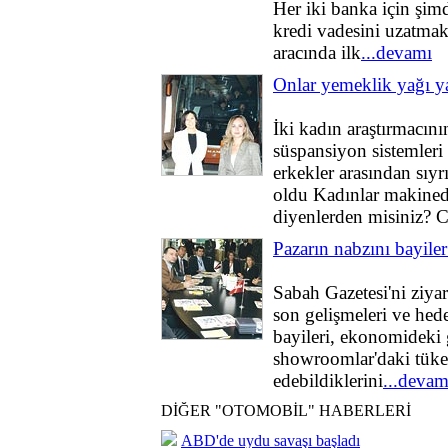
Her iki banka için şimdi
kredi vadesini uzatmak
aracında ilk
...devamı
Onlar yemeklik yağı y
İki kadın araştırmacını
süspansiyon sistemleri i
erkekler arasından sıyrı
oldu Kadınlar makined
diyenlerden misiniz? 
Pazarın nabzını bayiler
Sabah Gazetesi'ni ziyar
son gelişmeleri ve hede
bayileri, ekonomideki 
showroomlar'daki tüket
edebildiklerini
...devam
DİĞER "OTOMOBİL" HABERLERİ
ABD'de uydu savaşı başladı