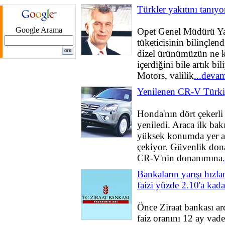
Türkler yakıtını tanıyo
Google Arama
Opet Genel Müdürü Ya
tüketicisinin bilinçlend
dizel ürünümüzün ne k
içerdiğini bile artık bi
Motors, valilik
...deva
Yenilenen CR-V Türkiy
Honda'nın dört çekerli
yeniledi. Araca ilk bak
yüksek konumda yer ala
çekiyor. Güvenlik dona
CR-V'nin donanımına
Bankaların yarışı hızl
faizi yüzde 2.10'a kada
Önce Ziraat bankası a
faiz oranını 12 ay vade