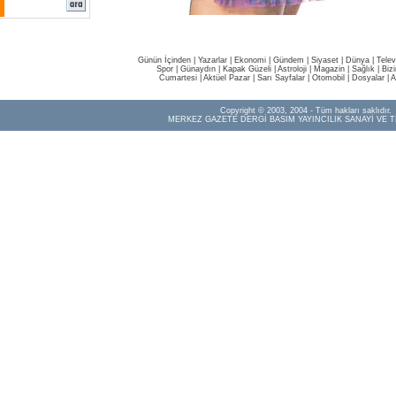
Günün İçinden
|
Yazarlar
|
Ekonomi
|
Gündem
|
Siyaset
|
Dünya |
Telev
Spor
|
Günaydın
|
Kapak Güzeli
|
Astroloji
|
Magazin
|
Sağlık
|
Biz
Cumartesi
|
Aktüel Pazar
|
Sarı Sayfalar
|
Otomobil
|
Dosyalar
|
A
Copyright © 2003, 2004 - Tüm hakları saklıdır.
MERKEZ GAZETE DERGİ BASIM YAYINCILIK SANAYİ VE T