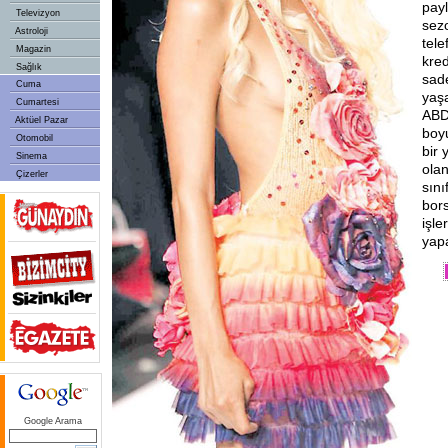
pay
Televizyon
sez
Astroloji
tele
Magazin
kred
Sağlık
sade
Cuma
yaş
Cumartesi
ABD
Aktüel Pazar
boy
Otomobil
bir 
Sinema
olan
Çizerler
sını
bors
işle
yap
Google Arama