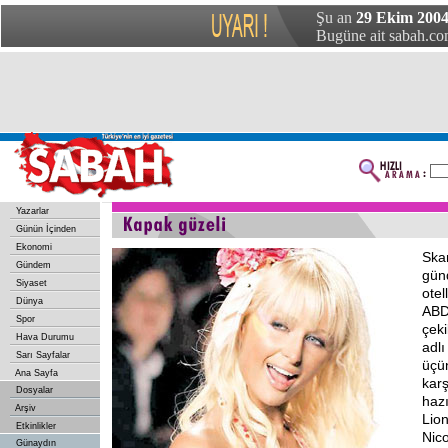
Şu an
29 Ekim 200
Bugüne ait sabah.com
Yazarlar
Günün İçinden
Ekonomi
Skan
Gündem
gün
Siyaset
otel
Dünya
ABD
Spor
çek
Hava Durumu
adlı
Sarı Sayfalar
üçü
Ana Sayfa
kar
Dosyalar
hazı
Arşiv
Lion
Etkinlikler
Nico
Günaydın