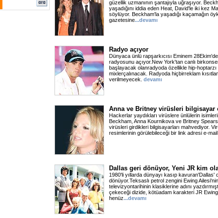
güzellik uzmanının şantajıyla uğraşıyor. Bec
yaşadığını iddia eden Heat, David'le iki kez M
söylüyor. Beckham'la yaşadığı kaçamağın ö
gazetesine
...devamı
Radyo açıyor
Dünyaca ünlü rapşarkıcısı Eminem 28Ekim'de '
radyosunu açıyor.New York'tan canlı birkonser
başlayacak olanradyoda özellikle hip-hoptarzı 
mixlerçalınacak. Radyoda hiçbirreklam kısıtl
verilmeyecek.
devamı
Anna ve Britney virüsleri bilgisayar
Hackerlar yaydıkları virüslere ünlülerin isimle
Beckham, Anna Kournikova ve Britney Spears'ı
virüsleri girdikleri bilgisayarları mahvediyor. Vi
resimlerinin görülebileceği bir link adresi e-mail
Dallas geri dönüyor, Yeni JR kim ol
1980'li yıllarda dünyayı kasıp kavuran'Dallas' d
dönüyor.Teksaslı petrol zengini Ewing Ailesi'nin
televizyontarihinin klasiklerine adını yazdırmış
çekeceği dizide, kötüadam karakteri JR Ewing'
henüz
...devamı