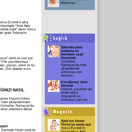
Makarnayı
...
Yonca Evcimik'e ateş
öportajda "Artık Ajda
eskide kaldı" diyen Yonca
ler geldi. Pekkan'ın
Sahurda pilav,
makarna ve
börekten uzak
durulmalı
rse" isimli sit-com için
Uzmanlar,
 TV'de yayınlanmaya
Ramazan'da mide
an, şişman, çirkin ve bu
şikayetlerinin
acak. Onu aldatan koca
artmaması için
alınması
...
Çocuğunuz obez
olmasın
Obezite, çocukları da
ĞINIZI NASIL
tehdit ediyor.
Obezitenin en
aşkanı Doçent Doktor
korkutucu yanı ise
...
 mide şikayetlerinden
or. Uzmanlar, Ramazan'da
ereken önlemlere dikkat
Ajda'nın fanları
Yonca'ya savaş açtı
muyor
Yonca Evcimik'in;
Dannielle Heath isimli bir
Sezen Aksu, Ajda