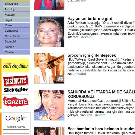
6.5
...devamı
Televizyon
Astroloji
Magazin
Hayranları birbirine girdi
Sağlık
Ajda Pekkan hayranları 'O artık eskidi' diyen 
Cuma
püskürüyor. GEÇTİĞİMİZ günlerde verdiği bir r
Pekkan gibi sanatçıların devri kapandı. Onlar 
Cumartesi
Evcimik'e sanatçının hayranlarından sert tepki
Aktüel Pazar
internet
...devamı
Otomobil
Sinema
Çizerler
Sit-com için çirkinleşecek
HÜLYA Avşar, Birol Güven'in yazdığı "Kadın İste
şişmanlayıp, çirkinleşecek! 15 Kasım'da Star
başlayacak olan sitcom'da Avşar; üç çocuğu ol
nedenle sürekli aldatılan bir kadını canlandır
ise
...devamı
SAHURDA VE İFTARDA MİDE SAĞLI
KORURSUNUZ
Memorial Hastanesi Gastroenteroloji Bölüm B
Feryal İlkova, Ramazan ayında oruç tutanların
korunabilmeleri için beslenme önerileri veriy
mide şikayetlerinin artmaması için alınması g
çekiyor. Sahurda
...devamı
Google Arama
Beckhamlar'ın başı beladan kurtul
Ünlü İngiliz futbolcu David Beckham, şu sıralar 