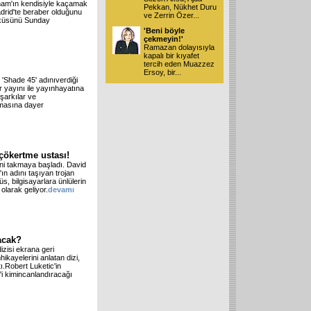
kham'ın kendisiyle kaçamak
Pekkan, Nükhet Duru
adrid'te beraber olduğunu
ve Zerrin Özer
...
yküsünü Sunday
'Beni böyle
çekmeyin!'
Ramazan dolayısıyla
kapalı bir kıyafet
tercih eden Muazzez
Ersoy, bir
...
Shade 45' adınıverdiği
 yayını ile yayınhayatına
şarkılar ve
amasına dayer
 çökertme ustası!
rini takmaya başladı. David
n adını taşıyan trojan
rüs, bilgisayarlara ünlülerin
 olarak geliyor.
devamı
acak?
izisi ekrana geri
hikayelerini anlatan dizi,
tı.Robert Luketic'in
i kimincanlandıracağı