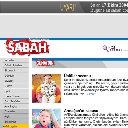
Şu an
17 Ekim 2004
Bugüne ait sabah.com
Yazarlar
Günün İçinden
Ekonomi
Ünlüler sezonu
Gündem
Şehir ve devlet tiyatrolarının ardından özel tiy
Siyaset
içerisinde "perde" açtı. Bu sezon, geçen yıl bü
Dünya
yanı sıra birçok yeni prodüksiyon da sahnele
usta isimleri hayranlarıyla tiyatro sahnesinde 
Spor
sabırsızlanıyor .
devamı
Hava Durumu
Sarı Sayfalar
Ana Sayfa
Armağan'ın kâbusu
Dosyalar
AVEA reklamlarında Çinli bilge rolüne bürüne
Arşiv
çoraplarından tanıyan ve 'ispiyonlayan' Dilara 
günlükken tanışmış. O gün bugün reklam filml
Etkinlikler
olan minik yaramaz, aslında dizi oyuncusu ol
»
Günaydın