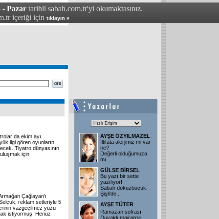
 - Pazar
tarihli sabah.com.tr'yi okumaktasınız.
.tr içeriği için
tıklayın »
AYŞE ÖZYILMAZEL
atrolar da ekim ayı
İltifata alerjimiz mi var
yük ilgi gören oyunların
ne?
necek. Tiyatro dünyasının
Değerli olduğumuza
buluşmak için
mı
...
GÜLSE BİRSEL
Bu yazı bir sette
yazılıyor!
Sabah dokuzbuçuk.
Şişli'de
...
n Armağan Çağlayan'ı
Selçuk, reklam setleriyle 5
AYŞE TÜTER
erinin vazgeçilmez yüzü
Ramazan sofrası
mak istiyormuş. Henüz
Duvaklı makarna