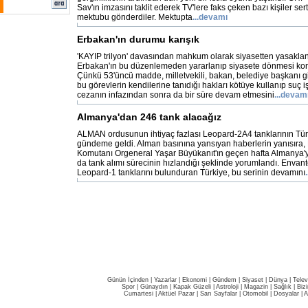
Sav'ın imzasını taklit ederek TV'lere faks çeken bazı kişiler sert i
mektubu gönderdiler. Mektupta
...devamı
Erbakan'ın durumu karışık
'KAYIP trilyon' davasından mahkum olarak siyasetten yasakla
Erbakan'ın bu düzenlemeden yararlanıp siyasete dönmesi kon
Çünkü 53'üncü madde, milletvekili, bakan, belediye başkanı gi
bu görevlerin kendilerine tanıdığı hakları kötüye kullanıp suç iş
cezanın infazından sonra da bir süre devam etmesini
...devam
Almanya'dan 246 tank alacağız
ALMAN ordusunun ihtiyaç fazlası Leopard-2A4 tanklarının Türk
gündeme geldi. Alman basınına yansıyan haberlerin yanısıra, 
Komutanı Orgeneral Yaşar Büyükanıt'ın geçen hafta Almanya'y
da tank alımı sürecinin hızlandığı şeklinde yorumlandı. Envan
Leopard-1 tanklarını bulunduran Türkiye, bu serinin devamını
Günün İçinden
|
Yazarlar
|
Ekonomi
|
Gündem
|
Siyaset
|
Dünya |
Telev
Spor
|
Günaydın
|
Kapak Güzeli
|
Astroloji
|
Magazin
|
Sağlık
|
Biz
Cumartesi
|
Aktüel Pazar
|
Sarı Sayfalar
|
Otomobil
|
Dosyalar
|
A