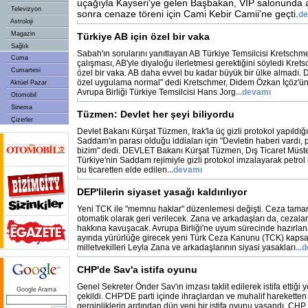
uçağıyla Kayseri'ye gelen Başbakan, VIP salonunda 
Televizyon
sonra cenaze töreni için Cami Kebir Camii'ne geçti.
de
Astroloji
Magazin
Türkiye AB için özel bir vaka
Sağlık
Sabah'ın sorularını yanıtlayan AB Türkiye Temsilcisi Kretschme
Cuma
çalışması, AB'yle diyaloğu ilerletmesi gerektiğini söyledi Krets
Cumartesi
özel bir vaka. AB daha evvel bu kadar büyük bir ülke almadı. D
özel uygulama normal" dedi Kretschmer, Didem Özkan İçöz'ün so
Aktüel Pazar
Avrupa Birliği Türkiye Temsilcisi Hans Jorg
...devamı
Otomobil
Sinema
Tüzmen: Devlet her şeyi biliyordu
Çizerler
Devlet Bakanı Kürşat Tüzmen, Irak'la üç gizli protokol yapıldı
Saddam'ın parası olduğu iddiaları için "Devletin haberi vardı,
bizim" dedi. DEVLET Bakanı Kürşat Tüzmen, Dış Ticaret Müste
Türkiye'nin Saddam rejimiyle gizli protokol imzalayarak petrol kar
bu ticaretten elde edilen
...devamı
DEP'lilerin siyaset yasağı kaldırılıyor
Yeni TCK ile "memnu haklar" düzenlemesi değişti. Ceza tama
otomatik olarak geri verilecek. Zana ve arkadaşları da, cezala
hakkına kavuşacak. Avrupa Birliği'ne uyum sürecinde hazırlan
ayında yürürlüğe girecek yeni Türk Ceza Kanunu (TCK) kapsa
milletvekilleri Leyla Zana ve arkadaşlarının siyasi yasakları
...
CHP'de Sav'a istifa oyunu
Genel Sekreter Önder Sav'ın imzası taklit edilerek istifa ettiği
Google Arama
çekildi. CHP'DE parti içinde ihraçlardan ve muhalif harekette
gerginliklerin ardından dün yeni bir istifa oyunu yaşandı. CH