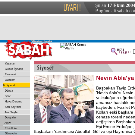
Şu an
17 Ekim 2004
Bugüne ait sabah.com
Yazarlar
Günün İçinden
Ekonomi
Nevin Abla'ya
Gündem
»
Siyaset
Başbakan Tayip Erdoğ
Dünya
'Nevin Abla'sı Nevin
Spor
yolculuğuna uğurlad
Hava Durumu
amansız hastalık ne
kaybeden, Fazilet Pa
Sarı Sayfalar
Kolları eski başkanı
Ana Sayfa
cenaze töreni neden
Dosyalar
değiştiren Başbakan,
Arşiv
Eşi Emine Erdoğan, 
Etkinlikler
Başbakan Yardımcısı Abdullah Gül ve eşi Hayrunisa Gül
Günaydın