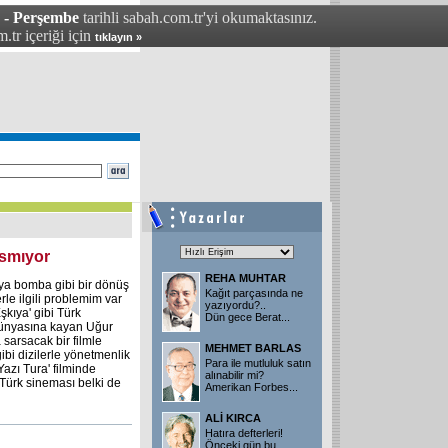
4 - Perşembe
tarihli sabah.com.tr'yi okumaktasınız.
.tr içeriği için
tıklayın »
rsmıyor
REHA MUHTAR
maya bomba gibi bir dönüş
Kağıt parçasında ne
le ilgili problemim var
yazıyordu?..
şkıya' gibi Türk
Dün gece Berat
...
dünyasına kayan Uğur
 sarsacak bir filmle
MEHMET BARLAS
gibi dizilerle yönetmenlik
Para ile mutluluk satın
Yazı Tura' filminde
alınabilir mi?
 Türk sineması belki de
Amerikan Forbes
...
ALİ KIRCA
Hatıra defterleri!
Önceki gün bu