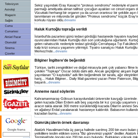
Televizyon
Sekiz yaşındaki Eray Kasap'ın "proteus sendromu" nedeniyle el parma
parmağı ameliyatla alınan talihsiz çocuğun ayakları ve cinsel organı d
Astroloji
Vücuttaki herhangi bir organın ya da uzvun orantısız bir şekilde aşır
Magazin
tanımlanan ve milyonda bir görülen "Proteus sendromu" küçük Eray'
korkulu rüyası oldu.
devamı
Sağlık
Cuma
Haluk Kurtoğlu toprağa verildi
Cumartesi
İstanbul'da pazartesi günü tedavi gördüğü hastanede hayatını kaybed
Aktüel Pazar
oyuncularından Haluk Kurtoğlu dün son yolculuğuna uğurlandı. Kur
Otomobil
gelen rahatsızlık nedeniyle tedavi gördüğü Cerrahpaşa Tıp Fakültesi'
kalp krizi sonucu yaşamını yitirmişti. Tiyatro sanatçısı Haluk Kurtoğlu i
Sinema
Merkezi'nde
...devamı
Çizerler
Bilginer İngiltere'de beğenildi
Türkiye, tarihi zenginlikleri ve doğal mirasıyla pek çok yabancı filme 
çekilen "Topkapı" Oscar ödülü dahi aldı. Ancak geçtiğimiz akşam İngi
yayınlanan "O kayboldu" adlı film beğenilmek bir tarafa, ağır eleştirileri
hariç... Haluk Bilginer... Daily Mail gazetesi yazarı Peter Paterson, Bilgi
başarılı
...devamı
Anneme nasıl söylerim
Kahramanmaraş-Göksun karayolundaki üniversite kavşağı üzerinde 
gelen kazada Dilan Erdem adlı beş yaşında bir kız çocuğu yaşamını yi
aracın takla atarak 300 metre sürüklendiği kazada Dilan'ın annesi S
ve ağabeyi Erdal yaralanarak hastaneye kaldırıldı. Babasının kullandığ
kazadan burnu
...devamı
Gümrükçülerin örnek davranışı
Atatürk Havalimanı'nda üç parça halinde sarılmış 200 bin euro bulan
Google Arama
yetkililere teslim ettikten sonra "Biz görevimizi yaptık" dediler. Atatür
Terminali'nde önceki gün 200 bin euro bulundu. Buldukları yüksek mikt