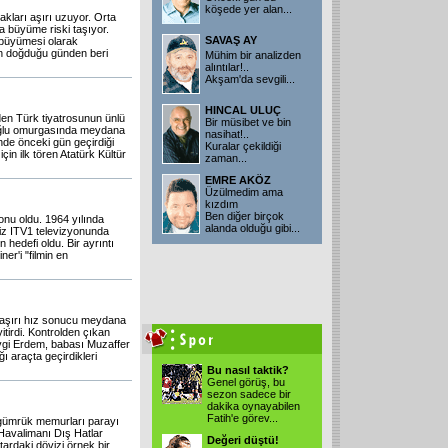
köşede yer alan
...
kları aşırı uzuyor. Orta
a büyüme riski taşıyor.
SAVAŞ AY
ı büyümesi olarak
ın doğduğu günden beri
Mühim bir analizden
alıntılar!..
Akşam'da sevgili
...
HINCAL ULUÇ
en Türk tiyatrosunun ünlü
Bir müsibet ve bin
toğlu omurgasında meydana
nasihat!..
nde önceki gün geçirdiği
Kuralar çekildiği
çin ilk tören Atatürk Kültür
zaman
...
EMRE AKÖZ
Üzülmedim ama
kızdım
Ben diğer birçok
konu oldu. 1964 yılında
alanda olduğu gibi
...
liz ITV1 televizyonunda
n hedefi oldu. Bir ayrıntı
ner'i "filmin en
aşırı hız sonucu meydana
tirdi. Kontrolden çıkan
evgi Erdem, babası Muzaffer
ı araçta geçirdikleri
Bu nasıl taktik?
Genel görüş, bu
sezon sadece bir
dakika oynayabilen
Fatih'e görev
...
 gümrük memurları parayı
k Havalimanı Dış Hatlar
Değeri düştü!
ardaki dövizi örnek bir