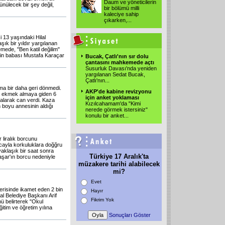
Daum ve yöneticilerin
nülecek bir şey değil,
bir bölümü milli
kaleciye sahip
çıkarken,
...
i 13 yaşındaki Hilal
şık bir yıldır yargılanan
mede, "Ben katil değilim"
l'in babası Mustafa Karaçar
Bucak, Çatlı'nın sır dolu
çantasını mahkemede açtı
Susurluk Davası'nda yeniden
yargılanan Sedat Bucak,
Çatlı'nın
...
a bir daha geri dönmedi.
AKP'de kabine revizyonu
a ekmek almaya giden 6
için anket yoklaması
kalarak can verdi. Kaza
Kızılcahamam'da "Kimi
 boyu annesinin aldığı
nerede görmek istersiniz"
konulu bir anket
...
 liralık borcunu
cayla korkuluklara doğğru
yaklaşık bir saat sonra
Türkiye 17 Aralık'ta
şar'ın borcu nedeniyle
müzakere tarihi alabilecek
mi?
Evet
çerisinde ikamet eden 2 bin
Hayır
al Belediye Başkanı Arif
Fikrim Yok
nü belirterek "Okul
ğitim ve öğretim yılına
Sonuçları Göster