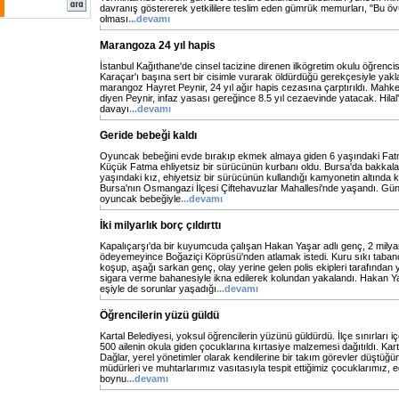
davranış göstererek yetkililere teslim eden gümrük memurları, "Bu övü
olması
...devamı
Marangoza 24 yıl hapis
İstanbul Kağıthane'de cinsel tacizine direnen ilkögretim okulu öğrencis
Karaçar'ı başına sert bir cisimle vurarak öldürdüğü gerekçesiyle yakla
marangoz Hayret Peynir, 24 yıl ağır hapis cezasına çarptırıldı. Mahke
diyen Peynir, infaz yasası gereğince 8.5 yıl cezaevinde yatacak. Hila
davayı
...devamı
Geride bebeği kaldı
Oyuncak bebeğini evde bırakıp ekmek almaya giden 6 yaşındaki Fatm
Küçük Fatma ehliyetsiz bir sürücünün kurbanı oldu. Bursa'da bakkal
yaşındaki kız, ehiyetsiz bir sürücünün kullandığı kamyonetin altında 
Bursa'nın Osmangazi İlçesi Çiftehavuzlar Mahallesi'nde yaşandı. Gün
oyuncak bebeğiyle
...devamı
İki milyarlık borç çıldırttı
Kapalıçarşı'da bir kuyumcuda çalışan Hakan Yaşar adlı genç, 2 milyar
ödeyemeyince Boğaziçi Köprüsü'nden atlamak istedi. Kuru sıkı taban
koşup, aşağı sarkan genç, olay yerine gelen polis ekipleri tarafından 
sigara verme bahanesiyle ikna edilerek kolundan yakalandı. Hakan Ya
eşiyle de sorunlar yaşadığı
...devamı
Öğrencilerin yüzü güldü
Kartal Belediyesi, yoksul öğrencilerin yüzünü güldürdü. İlçe sınırları i
500 ailenin okula giden çocuklarına kırtasiye malzemesi dağıtıldı. Kart
Dağlar, yerel yönetimler olarak kendilerine bir takım görevler düştüğü
müdürleri ve muhtarlarımız vasıtasıyla tespit ettiğimiz çocuklarımız, e
boynu
...devamı