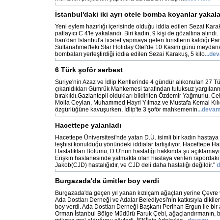
İstanbul'daki iki ayrı otele bomba koyanlar yakal
Yeni eylem hazırlığı içerisinde olduğu iddia edilen Sezai Kar
patlayıcı C 4'le yakalandı. Biri kadın, 9 kişi de gözaltına alındı.
İran'dan İstanbul'a ticaret yapmaya gelen turistlerin kaldığı Par
Sultanahmet'teki Star Holiday Otel'de 10 Kasım günü meyda
bombaları yerleştirdiği iddia edilen Sezai Karakuş, 5 kilo
...de
6 Türk şoför serbest
Suriye'nin Azaz ve İdlip Kentlerinde 4 gündür alıkonulan 27 T
çıkarıldıkları Gümrük Mahkemesi tarafından tutuksuz yargılan
bırakıldı.Gaziantepli oldukları bildirilen Özdemir Yağmurlu, Cel
Molla Ceylan, Muhammed Hayri Yılmaz ve Mustafa Kemal Kılıç 
özgürlüğüne kavuşurken, İdlip'te 3 şoför mahkemenin
...devam
Hacettepe yalanladı
Hacettepe Üniversitesi'nde yatan D.Ü. isimli bir kadın hastaya '
teşhisi konulduğu yönündeki iddialar tartışılıyor. Hacettepe H
Hastalıkları Bölümü, D.Ü'nün hastalığı hakkında şu açıklamayı
Erişkin hastanesinde yatmakta olan hastaya verilen rapordaki 
Jakob(CJD) hastalığıdır, ve CJD deli daha hastalığı değildir."
d
Burgazada'da ümitler boy verdi
Burgazada'da geçen yıl yanan kızılçam ağaçları yerine Çevre
Ada Dostları Derneği ve Adalar Belediyesi'nin katkısıyla dikile
boy verdi. Ada Dostları Derneği Başkanı Perihan Ergun ile bir
Orman İstanbul Bölge Müdürü Faruk Çebi, ağaçlandırmanın, bak