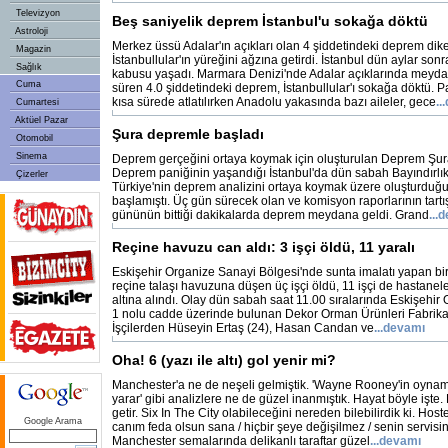
Televizyon
Beş saniyelik deprem İstanbul'u sokağa döktü
Astroloji
Merkez üssü Adalar'ın açıkları olan 4 şiddetindeki deprem dik
Magazin
İstanbullular'ın yüreğini ağzına getirdi. İstanbul dün aylar so
Sağlık
kabusu yaşadı. Marmara Denizi'nde Adalar açıklarında meyda
Cuma
süren 4.0 şiddetindeki deprem, İstanbullular'ı sokağa döktü. 
kısa sürede atlatılırken Anadolu yakasında bazı aileler, gece
..
Cumartesi
Aktüel Pazar
Şura depremle başladı
Otomobil
Sinema
Deprem gerçeğini ortaya koymak için oluşturulan Deprem Şur
Deprem paniğinin yaşandığı İstanbul'da dün sabah Bayındırlık
Çizerler
Türkiye'nin deprem analizini ortaya koymak üzere oluşturdu
başlamıştı. Üç gün sürecek olan ve komisyon raporlarının tartış
gününün bittiği dakikalarda deprem meydana geldi. Grand
...
Reçine havuzu can aldı: 3 işçi öldü, 11 yaralı
Eskişehir Organize Sanayi Bölgesi'nde sunta imalatı yapan bir
reçine talaşı havuzuna düşen üç işçi öldü, 11 işçi de hastanele
altına alındı. Olay dün sabah saat 11.00 sıralarında Eskişehir
1 nolu cadde üzerinde bulunan Dekor Orman Ürünleri Fabrika
İşçilerden Hüseyin Ertaş (24), Hasan Candan ve
...devamı
Oha! 6 (yazı ile altı) gol yenir mi?
Manchester'a ne de neşeli gelmiştik. 'Wayne Rooney'in oyna
yarar' gibi analizlere ne de güzel inanmıştık. Hayat böyle işte
getir. Six In The City olabileceğini nereden bilebilirdik ki. Host
Google Arama
canım feda olsun sana / hiçbir şeye değişilmez / senin servisi
Manchester semalarında delikanlı taraftar güzel
...devamı