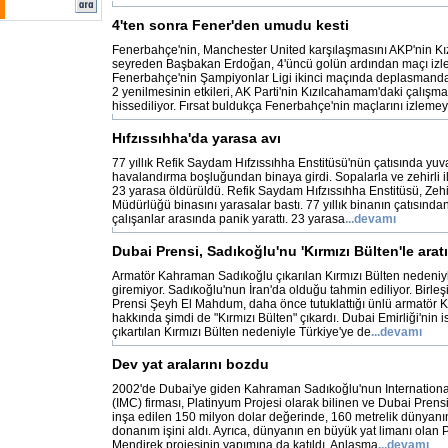
4'ten sonra Fener'den umudu kesti
Fenerbahçe'nin, Manchester United karşılaşmasını AKP'nin 
seyreden Başbakan Erdoğan, 4'üncü golün ardından maçı izlem
Fenerbahçe'nin Şampiyonlar Ligi ikinci maçında deplasmanda
2 yenilmesinin etkileri, AK Parti'nin Kızılcahamam'daki çalış
hissediliyor. Fırsat buldukça Fenerbahçe'nin maçlarını izleme
Hıfzıssıhha'da yarasa avı
77 yıllık Refik Saydam Hıfzıssıhha Enstitüsü'nün çatısında yuv
havalandırma boşluğundan binaya girdi. Sopalarla ve zehirli i
23 yarasa öldürüldü. Refik Saydam Hıfzıssıhha Enstitüsü, Zehi
Müdürlüğü binasını yarasalar bastı. 77 yıllık binanın çatısından
çalışanlar arasında panik yarattı. 23 yarasa
...devamı
Dubai Prensi, Sadıkoğlu'nu 'Kırmızı Bülten'le arat
Armatör Kahraman Sadıkoğlu çıkarılan Kırmızı Bülten nedeniyl
giremiyor. Sadıkoğlu'nun İran'da olduğu tahmin ediliyor. Birleş
Prensi Şeyh El Mahdum, daha önce tutuklattığı ünlü armatör
hakkında şimdi de "Kırmızı Bülten" çıkardı. Dubai Emirliği'nin 
çıkartılan Kırmızı Bülten nedeniyle Türkiye'ye de
...devamı
Dev yat aralarını bozdu
2002'de Dubai'ye giden Kahraman Sadıkoğlu'nun Internationa
(IMC) firması, Platinyum Projesi olarak bilinen ve Dubai Pren
inşa edilen 150 milyon dolar değerinde, 160 metrelik dünyanın
donanım işini aldı. Ayrıca, dünyanın en büyük yat limanı olan 
Mendirek projesinin yapımına da katıldı. Anlaşma
...devamı