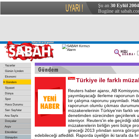
Şu an
30 Eylül 200
Bugüne ait sabah.com
Yazarlar
Günün İçinden
Ekonomi
Türkiye ile farklı müz
»
Gündem
Siyaset
Reuters haber ajansı, AB Komisyon
Dünya
yayımlayacağı ilerleme raporunun ö
Spor
bir çalışma raporunu yayımladı. Hab
Hava Durumu
raporunun olumlu çıkması durumund
müzakerelerinin Türkiye'nin farklı v
Sarı Sayfalar
denetimden sürecinden geçirilerek
Ana Sayfa
isteniyor. Reuters'in ele geçirdiği id
Dosyalar
müzakerelerin birliğin yeni bütçe p
Arşiv
gireceği 2013 yılından sonra görü
Etkinlikler
edebileceği atfedildi. Raporda üyeliğin iki tarafa da fır
Günaydın