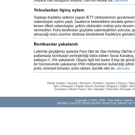
milyara mal olduğunu söyledi. İSKİ'nin Adalar'da
...devamı
Yolculardan ilginç eylem
Topkapı-Kadıköy seferini yapan İETT otobüslerinin gecikmesin
vatandaşlar eylem yaptı. Saatlerce bekledikleri durakta gelen
kesen öfkeli vatandaşlar, şoförü otobüsten indirip yola devam 
vermediler. Polis tarafından güçlükle sakinleştirilen yolcular, 
alınacağı sözü üzerine otobüse bindirilerek Kadıköy'e gönderil
Bombacılar yakalandı
Laleli'de geçtiğimiz aylarda Pars Otel ile Star Holiday Otel'd
patlamada bombaları yerleştirdiği iddia edilen Sezai Karakuş,
patlayıcı C 4'le yakalandı. Olayla ilgili biri kadın 9 kişi de göza
bir hücreevinde yakalanan PKK militanlarının kullandığı şifre
polis, emniyet binaları, polis otoları, turistik otel ve
...devamı
Günün İçinden
|
Yazarlar
|
Ekonomi
|
Gündem
|
Siyaset
|
Dünya |
Telev
Spor
|
Günaydın
|
Kapak Güzeli
|
Astroloji
|
Magazin
|
Sağlık
|
Biz
Cumartesi
|
Aktüel Pazar
|
Sarı Sayfalar
|
Otomobil
|
Dosyalar
|
A
Copyright © 2003, 2004 - Tüm hakları saklıdır.
MERKEZ GAZETE DERGİ BASIM YAYINCILIK SANAYİ VE T