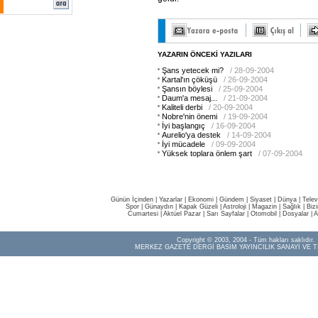
YAZARIN ÖNCEKİ YAZILARI
Şans yetecek mi?
/ 28-09-2004
Kartal'ın çöküşü
/ 26-09-2004
Şansın böylesi
/ 25-09-2004
Daum'a mesaj...
/ 21-09-2004
Kaliteli derbi
/ 20-09-2004
Nobre'nin önemi
/ 19-09-2004
İyi başlangıç
/ 16-09-2004
Aurelio'ya destek
/ 14-09-2004
İyi mücadele
/ 09-09-2004
Yüksek toplara önlem şart
/ 07-09-2004
Günün İçinden
|
Yazarlar
|
Ekonomi
|
Gündem
|
Siyaset
|
Dünya |
Telev
Spor
|
Günaydın
|
Kapak Güzeli
|
Astroloji
|
Magazin
|
Sağlık
|
Biz
Cumartesi
|
Aktüel Pazar
|
Sarı Sayfalar
|
Otomobil
|
Dosyalar
|
A
Copyright © 2003, 2004 - Tüm hakları saklıdır.
MERKEZ GAZETE DERGİ BASIM YAYINCILIK SANAYİ VE T