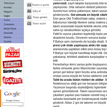
yetersizdi
, zayıf rakipler karşısında bile 
Televizyon
yapılıyordu. Orta sahanın defasif yükünün 
Astroloji
Aurelio'nun sırtına yükleniyor, takım savu
Magazin
gösteriyordu.
Gol atmada en büyük silaht
Sağlık
Dün gece Old Trafford'daki rakip, sistem
Cuma
futbolunun istediği ilkelere sahip makina gib
Cumartesi
takım arasındaki büyük farklılık skorla orta
Aktüel Pazar
saha içi rahatsızlıkları açıkça görüldü.
Otomobil
Fatih'in oyuna çıkarken kaptırdığı topla 
Sinema
disiplinini bozdu. Devrenin sonuna kadar
F.Bahçe aynı zamanda da tuzağa düştü. M
Çizerler
presi çok önde yapmayışı akılcı bir uy
alanlarında yaptıkları etkili pres kolay to
F.Bahçe için büyük handikap teşkil etti. 
yakalanıp, tehlikeli ataklarla karşılaştılar ve
bitti.
Fenerbahçe ikinci yarıya golle başlayanca 
farkla rehavete giren Manchester oyundan 
yenen gol tekrar işleri bozdu ama ardında
ondan sonra büyük bir hırsla rakibinin üs
Tabii bu arada bütün riskleri de aldılar
. 
Nistelrooy'un attığı gol ise herşeyin bitişiy
Yazımızın başında söylediğimiz liglerdek
aynen görüntülendi. Takım savunması arız
çıkarken yapılan pas hataları sürekli baş ağ
sahada basmadık yer bırakmayarak müthi
Google Arama
gösterdi. Atılan 2 gol de takımın en büyük
geldi.