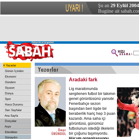
Şu an
29 Eylül 200
Bugüne ait sabah.com
»
Yazarlar
Günün İçinden
Ekonomi
Aradaki fark
Gündem
Siyaset
Lig maratonunda
sergilenen futbol bir takımın
Dünya
genel görüntüsünü yansıtır.
Spor
Fenerbahçe sezon
Hava Durumu
başından beri ligde bir
Sarı Sayfalar
beraberlik hariç hep 3 puan
Ana Sayfa
kazandı. Ama saha içi
Dosyalar
görüntüsü, günümüz
Arşiv
futbolunun istediği ilkelerin
Etkinlikler
bir çoğunu taşımıyordu.
Günaydın
Hücum organizasyonu