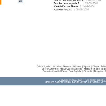
Tek at bulmakta zorlandım
/ 16-09-2004
Bomba nerede patlar?...
/ 15-09-2004
Kerküklüm ve Shade
/ 14-09-2004
Asuvan Koşusu
/ 08-09-2004
Günün İçinden
|
Yazarlar
|
Ekonomi
|
Gündem
|
Siyaset
|
Dünya |
Telev
Spor
|
Günaydın
|
Kapak Güzeli
|
Astroloji
|
Magazin
|
Sağlık
|
Biz
Cumartesi
|
Aktüel Pazar
|
Sarı Sayfalar
|
Otomobil
|
Dosyalar
|
A
Copyright © 2003, 2004 - Tüm hakları saklıdır.
MERKEZ GAZETE DERGİ BASIM YAYINCILIK SANAYİ VE T