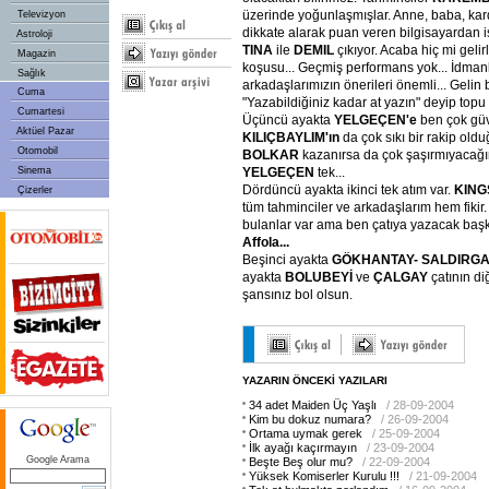
üzerinde yoğunlaşmışlar. Anne, baba, kard
Televizyon
dikkate alarak puan veren bilgisayardan ise
Astroloji
TINA
ile
DEMIL
çıkıyor. Acaba hiç mi gelir
Magazin
koşusu... Geçmiş performans yok... İdmanl
Sağlık
arkadaşlarımızın önerileri önemli... Gelin 
Cuma
"Yazabildiğiniz kadar at yazın" deyip topu 
Cumartesi
Üçüncü ayakta
YELGEÇEN'e
ben çok gü
Aktüel Pazar
KILIÇBAYLIM'ın
da çok sıkı bir rakip old
Otomobil
BOLKAR
kazanırsa da çok şaşırmıyacağ
Sinema
YELGEÇEN
tek...
Dördüncü ayakta ikinci tek atım var.
KING
Çizerler
tüm tahminciler ve arkadaşlarım hem fikir. 
bulanlar var ama ben çatıya yazacak baş
Affola...
Beşinci ayakta
GÖKHANTAY- SALDIRG
ayakta
BOLUBEYİ
ve
ÇALGAY
çatının diğ
şansınız bol olsun.
YAZARIN ÖNCEKİ YAZILARI
34 adet Maiden Üç Yaşlı
/ 28-09-2004
Kim bu dokuz numara?
/ 26-09-2004
Ortama uymak gerek
/ 25-09-2004
İlk ayağı kaçırmayın
/ 23-09-2004
Google Arama
Beşte Beş olur mu?
/ 22-09-2004
Yüksek Komiserler Kurulu !!!
/ 21-09-2004