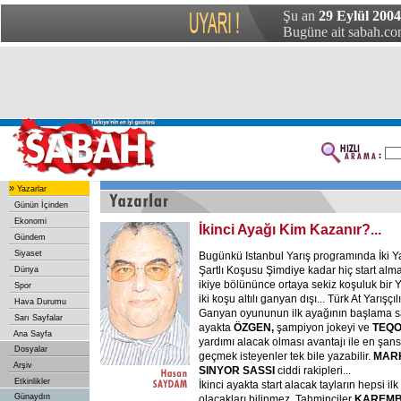
Şu an
29 Eylül 200
Bugüne ait sabah.com
»
Yazarlar
Günün İçinden
Ekonomi
İkinci Ayağı Kim Kazanır?...
Gündem
Siyaset
Bugünkü Istanbul Yarış programında İki Yaşl
Şartlı Koşusu Şimdiye kadar hiç start al
Dünya
ikiye bölününce ortaya sekiz koşuluk bir Y
Spor
iki koşu altılı ganyan dışı... Türk At Yarışçılı
Hava Durumu
Ganyan oyununun ilk ayağının başlama saat
Sarı Sayfalar
ayakta
ÖZGEN,
şampiyon jokeyi ve
TEQO
Ana Sayfa
yardımı alacak olması avantajı ile en şanslı 
Dosyalar
geçmek isteyenler tek bile yazabilir.
MAR
Arşiv
SINYOR SASSI
ciddi rakipleri...
Etkinlikler
İkinci ayakta start alacak tayların hepsi i
Günaydın
olacakları bilinmez. Tahminciler
KAREM