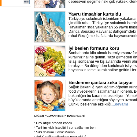
depresyon geçirme riski çok yüksek. Gen
Yavru timsahlar kurtuldu
Türkiye'ye sokulmak istenirken yakalana
şimdilik rahat. Türkiye'ye sokulmak isteni
Havalimanı'nda yakalanan 55 yavru timsahı
Darıca Boğaziçi Hayvanat Bahçesi'ndeki ti
rahat.Geçtiğimiz haftalarda hayvanseverl
İyi beslen formunu koru
Sonbaharda kilo almak istemiyorsanız fo
kuralınız haline getirin. Yaza girmeden 
telaşı sonbahar ve kış aylarında yerini alı
bırakıyor. Bu döngüden kurtulmak istiyor
hayatınızın temel kuralı haline getirin.Her
Beslenme çantası zeka taşıyor
Sağlık Bakanlığı yeni eğitim-öğretim yılın
food yiyeceklerin satılmamasını önerdi.
bakanlığın bu kararını destekliyor . Yemek
büyük oranda artırdığını söyleyen uzmanlar
Çünkü beslenme eksikliği,
...devamı
DİĞER "CUMARTESİ" HABERLERİ
Dev afişle aranan köpek
Tarihim iyidir istediğini sor sağlamım ben
Sıkı dostum 'Baba' Marlon
Atıl Kutoğlu defilesinde neler oldu?