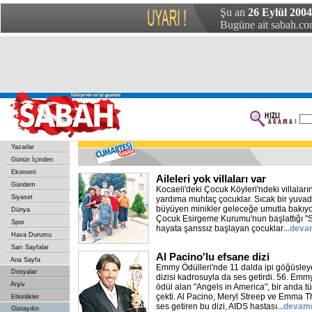
Şu an
26 Eylül 2004
Bugüne ait sabah.com
Yazarlar
Günün İçinden
Ekonomi
Aileleri yok villaları var
Gündem
Kocaeli'deki Çocuk Köyleri'ndeki villaları
Siyaset
yardıma muhtaç çocuklar. Sıcak bir yuvad
büyüyen minikler geleceğe umutla bakıyo
Dünya
Çocuk Esirgeme Kurumu'nun başlattığı "Se
Spor
hayata şanssız başlayan çocuklar
...deva
Hava Durumu
Sarı Sayfalar
Al Pacino'lu efsane dizi
Ana Sayfa
Emmy Ödülleri'nde 11 dalda ipi göğüsley
Dosyalar
dizisi kadrosuyla da ses getirdi. 56. Emm
Arşiv
ödül alan "Angels in America", bir anda t
çekti. Al Pacino, Meryl Streep ve Emma 
Etkinlikler
ses getiren bu dizi, AIDS hastası
...devam
Günaydın