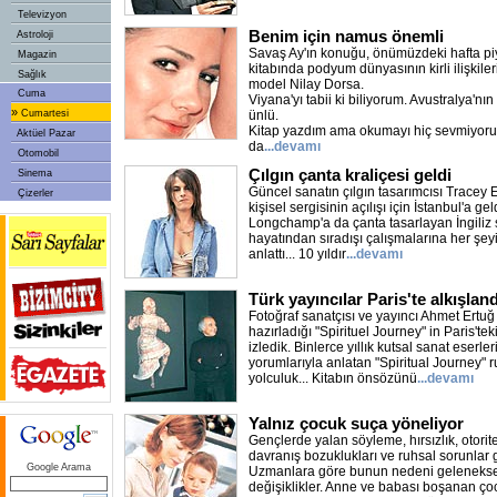
Televizyon
Benim için namus önemli
Astroloji
Savaş Ay'ın konuğu, önümüzdeki hafta pi
Magazin
kitabında podyum dünyasının kirli ilişkiler
Sağlık
model Nilay Dorsa.
Cuma
Viyana'yı tabii ki biliyorum. Avustralya'nın
»
Cumartesi
ünlü.
Kitap yazdım ama okumayı hiç sevmiyorum
Aktüel Pazar
da
...devamı
Otomobil
Çılgın çanta kraliçesi geldi
Sinema
Güncel sanatın çılgın tasarımcısı Tracey E
Çizerler
kişisel sergisinin açılışı için İstanbul'a g
Longchamp'a da çanta tasarlayan İngiliz sa
hayatından sıradışı çalışmalarına her şe
anlattı... 10 yıldır
...devamı
Türk yayıncılar Paris'te alkışland
Fotoğraf sanatçısı ve yayıncı Ahmet Ertuğ
hazırladığı "Spirituel Journey" in Paris'te
izledik. Binlerce yıllık kutsal sanat eserle
yorumlarıyla anlatan "Spiritual Journey" r
yolculuk... Kitabın önsözünü
...devamı
Yalnız çocuk suça yöneliyor
Gençlerde yalan söyleme, hırsızlık, otor
davranış bozuklukları ve ruhsal sorunlar g
Google Arama
Uzmanlara göre bunun nedeni geleneksel
değişiklikler. Anne ve babası boşanan çoc