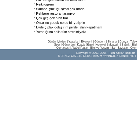
Reiki öğrenin
Sabancı yüzüğü şimdi çok moda
Rehbere restoran aranıyor
Çok geç gelen bir film
Onlar ne çocuk ne de bir yetişkin
Evde çıplak dolaşırım perde falan kapatmam
Yumruğunu salla tüm stresini yolla
Günün İçinden
|
Yazarlar
|
Ekonomi
|
Gündem
|
Siyaset
|
Dünya |
Telev
Spor
|
Günaydın
|
Kapak Güzeli
|
Astroloji
|
Magazin
|
Sağlık
|
Biz
Cumartesi
|
Aktüel Pazar
|
Bilgi ve Yaşam
|
Sarı Sayfalar
|
Otom
Copyright © 2003, 2004 - Tüm hakları saklıdır.
MERKEZ GAZETE DERGİ BASIM YAYINCILIK SANAYİ VE T