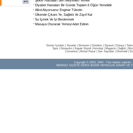
Şeker Hastaları Sert Meyveleri Yemeli
Diyabet Hastaları Bir Günde Toplam 6 Öğün Yemelidir
Alkol Alıyorsanız Enginar Tüketin
Ülkende Çıkanı Ye, Sağlıklı Ve Zayıf Kal
Su İçmek Ve İyi Beslenmek
Masaya Oturarak Yemeyi Adet Edinin
Günün İçinden
|
Yazarlar
|
Ekonomi
|
Gündem
|
Siyaset
|
Dünya |
Telev
Spor
|
Günaydın
|
Kapak Güzeli
|
Astroloji
|
Magazin
|
Sağlık
|
Biz
Cumartesi
|
Aktüel Pazar
|
Sarı Sayfalar
|
Otomobil
|
Do
Copyright © 2003, 2004 - Tüm hakları saklıdır.
MERKEZ GAZETE DERGİ BASIM YAYINCILIK SANAYİ VE T