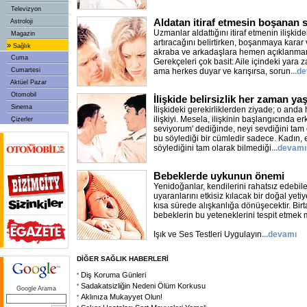
Televizyon
Aldatan itiraf etmesin boşanan 
Astroloji
Uzmanlar aldattığını itiraf etmenin ilişkidek
Magazin
artıracağını belirtirken, boşanmaya karar 
»
Sağlık
akraba ve arkadaşlara hemen açıklanmam
Cuma
Gerekçeleri çok basit: Aile içindeki yara z
Cumartesi
ama herkes duyar ve karışırsa, sorun
...d
Aktüel Pazar
Otomobil
İlişkide belirsizlik her zaman ya
Sinema
İlişkideki gerekirliklerden ziyade; o anda 
ilişkiyi. Mesela, ilişkinin başlangıcında e
Çizerler
seviyorum' dediğinde, neyi sevdiğini tam 
bu söylediği bir cümledir sadece. Kadın,
söylediğini tam olarak bilmediği
...devamı
Bebeklerde uykunun önemi
Yenidoğanlar, kendilerini rahatsız edebile
uyaranlarını etkisiz kılacak bir doğal yetiy
kısa sürede alışkanlığa dönüşecektir. Birta
bebeklerin bu yeteneklerini tespit etme
Işık ve Ses Testleri Uygulayın
...devamı
DİĞER SAĞLIK HABERLERİ
Diş Koruma Günleri
Sadakatsizliğin Nedeni Ölüm Korkusu
Google Arama
Aklınıza Mukayyet Olun!