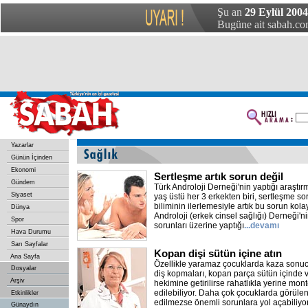
Şu an
29 Eylül 200
Bugüne ait sabah.com
Yazarlar
Günün İçinden
Ekonomi
Sertleşme artık sorun değil
Gündem
Türk Androloji Derneği'nin yaptığı araştı
Siyaset
yaş üstü her 3 erkekten biri, sertleşme so
biliminin ilerlemesiyle artık bu sorun kola
Dünya
Androloji (erkek cinsel sağlığı) Derneği'ni
Spor
sorunları üzerine yaptığı
...devamı
Hava Durumu
Sarı Sayfalar
Kopan dişi sütün içine atın
Ana Sayfa
Özellikle yaramaz çocuklarda kaza sonucu 
Dosyalar
diş kopmaları, kopan parça sütün içinde
Arşiv
hekimine getirilirse rahatlıkla yerine mont
edilebiliyor. Daha çok çocuklarda görülen d
Etkinlikler
edilmezse önemli sorunlara yol açabiliyor
Günaydın