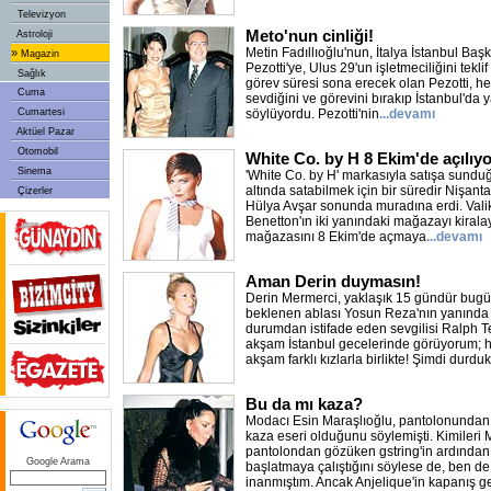
Televizyon
Meto'nun cinliği!
Astroloji
Metin Fadıllıoğlu'nun, İtalya İstanbul Ba
»
Magazin
Pezotti'ye, Ulus 29'un işletmeciliğini teklif
Sağlık
görev süresi sona erecek olan Pezotti, her
Cuma
sevdiğini ve görevini bırakıp İstanbul'da 
Cumartesi
söylüyordu. Pezotti'nin
...devamı
Aktüel Pazar
Otomobil
White Co. by H 8 Ekim'de açılıyo
Sinema
'White Co. by H' markasıyla satışa sunduğu
altında satabilmek için bir süredir Nişan
Çizerler
Hülya Avşar sonunda muradına erdi. Val
Benetton'ın iki yanındaki mağazayı kirala
mağazasını 8 Ekim'de açmaya
...devamı
Aman Derin duymasın!
Derin Mermerci, yaklaşık 15 gündür bug
beklenen ablası Yosun Reza'nın yanında 
durumdan istifade eden sevgilisi Ralph 
akşam İstanbul gecelerinde görüyorum; 
akşam farklı kızlarla birlikte! Şimdi durduk
Bu da mı kaza?
Modacı Esin Maraşlıoğlu, pantolonundan 
kaza eseri olduğunu söylemişti. Kimileri 
pantolondan gözüken gstring'in ardından 
Google Arama
başlatmaya çalıştığını söylese de, ben d
inanmıştım. Ancak Anjelique'in kapanış g