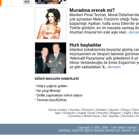
Muradına erecek mi?
Manken Pınar Tezcan, Murat Öztarhan'dan
çok açmadan Metro Turizm'in ortağı Tali
başlamıştı. Aşıkları, hafta sonu Etiler'de y
Türk'te gördüm, en ön masada sarmaş dol
Asuman Krause'nin eski aşkı olan
...deva
Hızlı başladılar
İstanbul sokaklarında beyazlar giymiş canl
müzisyenleri ve Vespa'lı takımlar görürse
'Alternatif Pazarlama' adlı şirketlerini 8 y
Alinur Velidedeoğlu ile Emre Ergani'nin 
sır gibi sakladıkları '&
...devamı
DİĞER MAGAZİN HABERLERİ
Hülya çağırdı geldim
Ne çizgi filmmiş!
Defile yapmaktan nefret ediyor
Teoman buzADA'da
Günün İçinden
|
Yazarlar
|
Ekonomi
|
Gündem
|
Siyaset
|
Dünya |
Telev
Spor
|
Günaydın
|
Kapak Güzeli
|
Astroloji
|
Magazin
|
Sağlık
|
Biz
Cumartesi
|
Aktüel Pazar
|
Sarı Sayfalar
|
Otomobil
|
Do
Copyright © 2003, 2004 - Tüm hakları saklıdır.
MERKEZ GAZETE DERGİ BASIM YAYINCILIK SANAYİ VE T