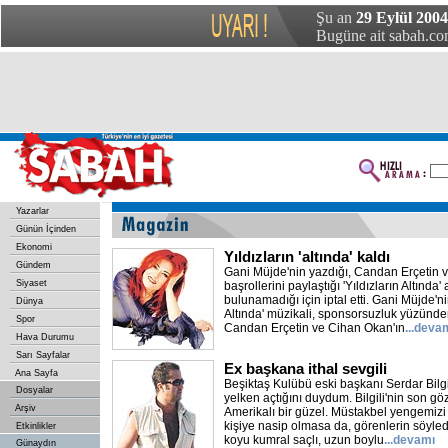
Şu an
29 Eylül 200
Bugüne ait sabah.com
Yazarlar
Günün İçinden
Ekonomi
Yıldızların 'altında' kaldı
Gündem
Gani Müjde'nin yazdığı, Candan Erçetin 
Siyaset
başrollerini paylaştığı 'Yıldızların Altında
bulunamadığı için iptal etti. Gani Müjde'ni
Dünya
Altında' müzikali, sponsorsuzluk yüzünden
Spor
Candan Erçetin ve Cihan Okan'ın
...deva
Hava Durumu
Sarı Sayfalar
Ex başkana ithal sevgili
Ana Sayfa
Beşiktaş Kulübü eski başkanı Serdar Bilgil
Dosyalar
yelken açtığını duydum. Bilgili'nin son gö
Arşiv
Amerikalı bir güzel. Müstakbel yengemiz
kişiye nasip olmasa da, görenlerin söyled
Etkinlikler
koyu kumral saçlı, uzun boylu
...devamı
Günaydın