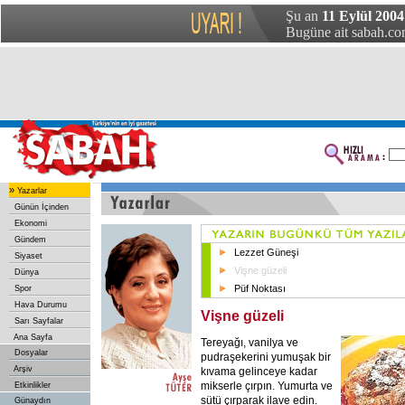
Şu an
11 Eylül 2004
Bugüne ait sabah.com
»
Yazarlar
Günün İçinden
Ekonomi
Gündem
Lezzet Güneşi
Siyaset
Vişne güzeli
Dünya
Püf Noktası
Spor
Hava Durumu
Vişne güzeli
Sarı Sayfalar
Ana Sayfa
Tereyağı, vanilya ve
Dosyalar
pudraşekerini yumuşak bir
Arşiv
kıvama gelinceye kadar
mikserle çırpın. Yumurta ve
Etkinlikler
sütü çırparak ilave edin.
Günaydın