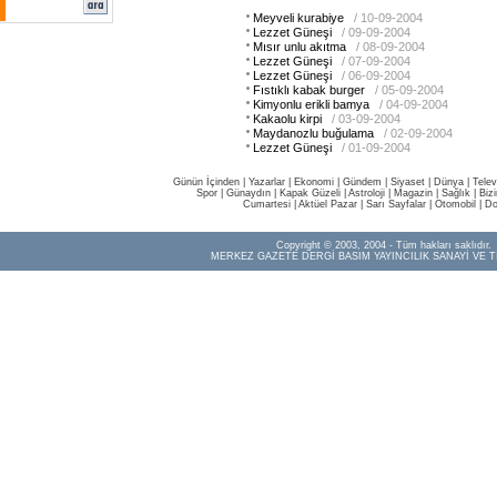
Meyveli kurabiye
/ 10-09-2004
Lezzet Güneşi
/ 09-09-2004
Mısır unlu akıtma
/ 08-09-2004
Lezzet Güneşi
/ 07-09-2004
Lezzet Güneşi
/ 06-09-2004
Fıstıklı kabak burger
/ 05-09-2004
Kimyonlu erikli bamya
/ 04-09-2004
Kakaolu kirpi
/ 03-09-2004
Maydanozlu buğulama
/ 02-09-2004
Lezzet Güneşi
/ 01-09-2004
Günün İçinden
|
Yazarlar
|
Ekonomi
|
Gündem
|
Siyaset
|
Dünya |
Telev
Spor
|
Günaydın
|
Kapak Güzeli
|
Astroloji
|
Magazin
|
Sağlık
|
Biz
Cumartesi
|
Aktüel Pazar
|
Sarı Sayfalar
|
Otomobil
|
Do
Copyright © 2003, 2004 - Tüm hakları saklıdır.
MERKEZ GAZETE DERGİ BASIM YAYINCILIK SANAYİ VE T