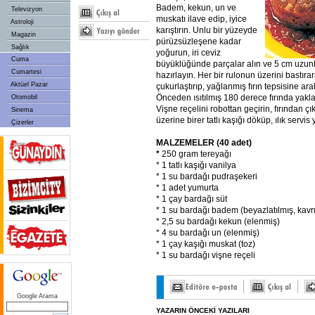
Badem, kekun, un ve
Televizyon
muskatı ilave edip, iyice
Astroloji
karıştırın. Unlu bir yüzeyde
Magazin
pürüzsüzleşene kadar
Sağlık
yoğurun, iri ceviz
Cuma
büyüklüğünde parçalar alın ve 5 cm uzun
Cumartesi
hazırlayın. Her bir rulonun üzerini bastır
Aktüel Pazar
çukurlaştırıp, yağlanmış fırın tepsisine aralı
Önceden ısıtılmış 180 derece fırında yakla
Otomobil
Vişne reçelini robottan geçirin, fırından çı
Sinema
üzerine birer tatlı kaşığı döküp, ılık servis 
Çizerler
MALZEMELER (40 adet)
*
250 gram tereyağı
* 1 tatlı kaşığı vanilya
* 1 su bardağı pudraşekeri
* 1 adet yumurta
* 1 çay bardağı süt
* 1 su bardağı badem (beyazlatılmış, kav
* 2,5 su bardağı kekun (elenmiş)
* 4 su bardağı un (elenmiş)
* 1 çay kaşığı muskat (toz)
* 1 su bardağı vişne reçeli
Google Arama
YAZARIN ÖNCEKİ YAZILARI