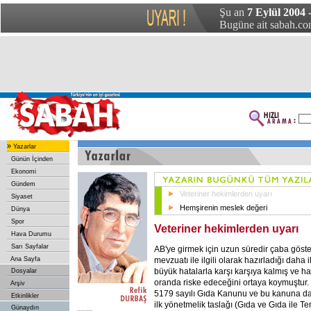
Şu an
7 Eylül 2004 -
Bugüne ait sabah.com
»
Yazarlar
Günün İçinden
Ekonomi
Gündem
Veteriner hekimlerden uyarı
Siyaset
Hemşirenin meslek değeri
Dünya
Spor
Veteriner hekimlerden uyarı
Hava Durumu
Sarı Sayfalar
AB'ye girmek için uzun süredir çaba göst
mevzuatı ile ilgili olarak hazırladığı daha
Ana Sayfa
büyük hatalarla karşı karşıya kalmış ve ha
Dosyalar
oranda riske edeceğini ortaya koymuştur. 
Arşiv
5179 sayılı Gıda Kanunu ve bu kanuna da
Etkinlikler
ilk yönetmelik taslağı (Gıda ve Gıda ile
Günaydın