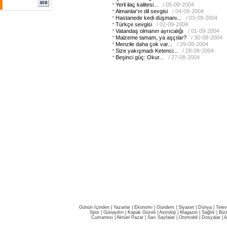
Yerli ilaç kalitesi...
/ 05-09-2004
Almanlar'ın dil sevgisi
/ 04-09-2004
Hastanede kedi düşmanı...
/ 03-09-2004
Türkçe sevgisi
/ 02-09-2004
Vatandaş olmanın ayrıcalığı
/ 01-09-2004
Malzeme tamam, ya aşçılar?
/ 30-08-2004
Menzile daha çok var...
/ 29-08-2004
Size yakışmadı Ketenci...
/ 28-08-2004
Beşinci güç: Okur...
/ 27-08-2004
Günün İçinden
|
Yazarlar
|
Ekonomi
|
Gündem
|
Siyaset
|
Dünya |
Telev
Spor
|
Günaydın
|
Kapak Güzeli
|
Astroloji
|
Magazin
|
Sağlık
|
Biz
Cumartesi
|
Aktüel Pazar
|
Sarı Sayfalar
|
Otomobil
|
Dosyalar
|
A