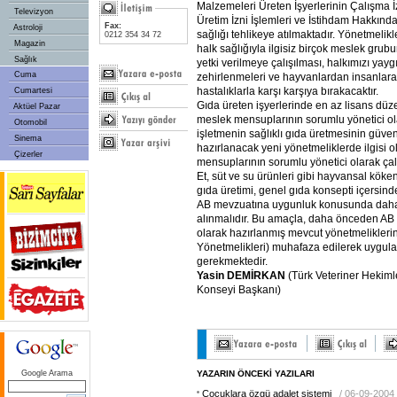
Malzemeleri Üreten İşyerlerinin Çalışma İzn
Televizyon
Üretim İzni İşlemleri ve İstihdam Hakkında
Fax:
Astroloji
sağlığı tehlikeye atılmaktadır. Yönetmelikl
0212 354 34 72
Magazin
halk sağlığıyla ilgisiz birçok meslek grub
Sağlık
yetki verilmeye çalışılması, halkımızı yayg
Cuma
zehirlenmeleri ve hayvanlardan insanlar
hastalıklarla karşı karşıya bırakacaktır.
Cumartesi
Gıda üreten işyerlerinde en az lisans düz
Aktüel Pazar
meslek mensuplarının sorumlu yönetici o
Otomobil
işletmenin sağlıklı gıda üretmesinin güve
Sinema
hazırlanacak yeni yönetmeliklerde ilgisi
Çizerler
mensuplarının sorumlu yönetici olarak çal
Et, süt ve su ürünleri gibi hayvansal köke
gıda üretimi, genel gıda konsepti içersin
AB mevzuatına uygunluk konusunda daha 
alınmalıdır. Bu amaçla, daha önceden A
olarak hazırlanmış mevcut yönetmeliklerin 
Yönetmelikleri) muhafaza edilerek uygul
gerekmektedir.
Yasin DEMİRKAN
(Türk Veteriner Hekimle
Konseyi Başkanı)
Google Arama
YAZARIN ÖNCEKİ YAZILARI
Çocuklara özgü adalet sistemi
/ 06-09-2004