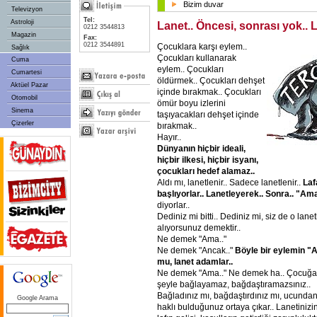
Bizim duvar
Televizyon
Tel:
Astroloji
Lanet.. Öncesi, sonrası yok.. L
0212 3544813
Magazin
Fax:
0212 3544891
Çocuklara karşı eylem..
Sağlık
Çocukları kullanarak
Cuma
eylem.. Çocukları
Cumartesi
öldürmek.. Çocukları dehşet
Aktüel Pazar
içinde bırakmak.. Çocukları
Otomobil
ömür boyu izlerini
Sinema
taşıyacakları dehşet içinde
Çizerler
bırakmak..
Hayır..
Dünyanın hiçbir ideali,
hiçbir ilkesi, hiçbir isyanı,
çocukları hedef alamaz..
Aldı mı, lanetlenir.. Sadece lanetlenir..
Laf
başlıyorlar.. Lanetleyerek.. Sonra.. "Ama
diyorlar..
Dediniz mi bitti.. Dediniz mi, siz de o lane
alıyorsunuz demektir..
Ne demek "Ama.."
Ne demek "Ancak.."
Böyle bir eylemin "A
mu, lanet adamlar..
Ne demek "Ama.." Ne demek ha.. Çocuğa 
şeyle bağlayamaz, bağdaştıramazsınız..
Bağladınız mı, bağdaştırdınız mı, ucunda
Google Arama
haklı bulduğunuz ortaya çıkar.. Lanetinizin