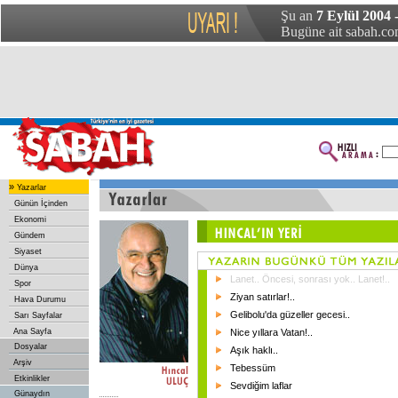
Şu an
7 Eylül 2004 -
Bugüne ait sabah.com
»
Yazarlar
Günün İçinden
Ekonomi
Gündem
Siyaset
Dünya
Lanet.. Öncesi, sonrası yok.. Lanet!..
Spor
Ziyan satırlar!..
Hava Durumu
Gelibolu'da güzeller gecesi..
Sarı Sayfalar
Ana Sayfa
Nice yıllara Vatan!..
Dosyalar
Aşık haklı..
Arşiv
Tebessüm
Etkinlikler
Sevdiğim laflar
Günaydın