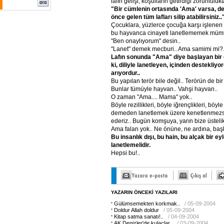
lafın gelişi, koşulların getirdiği zorunluluk
"Bir cümlenin ortasında 'Ama' varsa, d
önce gelen tüm lafları silip atabilirsiniz..
Çocuklara, yüzlerce çocuğa karşı işlenen
bu hayvanca cinayeti lanetlememek mümkü
"Ben onaylıyorum" desin..
"Lanet" demek mecburi.. Ama samimi mi?.. 
Lafın sonunda "Ama" diye başlayan bir c
ki, diliyle lanetleyen, içinden destekliy
arıyordur..
Bu yapılan terör bile değil.. Terörün de bir
Bunlar tümüyle hayvan.. Vahşi hayvan..
O zaman "Ama.... Mama" yok..
Böyle rezillikleri, böyle iğrençlikleri, böyl
demeden lanetlemek üzere kenetlenmezse
ederiz.. Bugün komşuya, yarın bize üstelik
Ama falan yok.. Ne önüne, ne ardına, baş
Bu insanlık dışı, bu hain, bu alçak bir ey
lanetlemelidir.
Hepsi bu!..
YAZARIN ÖNCEKİ YAZILARI
Gülümsemekten korkmak..
/ 05-09-2004
Doldur Allah doldur
/ 05-09-2004
Kitap satma sanatı!..
/ 04-09-2004
AK Denizler'de kulaçlar..
/ 03-09-2004