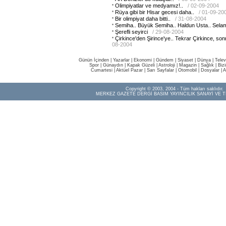
Olimpiyatlar ve medyamız!..
/ 02-09-2004
Rüya gibi bir Hisar gecesi daha..
/ 01-09-20
Bir olimpiyat daha bitti..
/ 31-08-2004
Semiha.. Büyük Semiha.. Haldun Usta.. Selam
Şerefli seyirci
/ 29-08-2004
Çirkince'den Şirince'ye.. Tekrar Çirkince, son
08-2004
Günün İçinden
|
Yazarlar
|
Ekonomi
|
Gündem
|
Siyaset
|
Dünya |
Telev
Spor
|
Günaydın
|
Kapak Güzeli
|
Astroloji
|
Magazin
|
Sağlık
|
Biz
Cumartesi
|
Aktüel Pazar
|
Sarı Sayfalar
|
Otomobil
|
Dosyalar
|
A
Copyright © 2003, 2004 - Tüm hakları saklıdır.
MERKEZ GAZETE DERGİ BASIM YAYINCILIK SANAYİ VE T