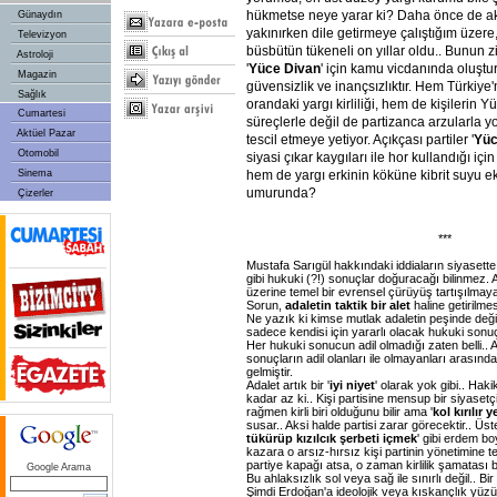
hükmetse neye yarar ki? Daha önce de ak
Günaydın
yakınırken dile getirmeye çalıştığım üzere
Televizyon
büsbütün tükeneli on yıllar oldu.. Bunun z
Astroloji
'
Yüce Divan
' için kamu vicdanında oluşt
Magazin
güvensizlik ve inançsızlıktır. Hem Türkiye'n
Sağlık
orandaki yargı kirliliği, hem de kişilerin 
Cumartesi
süreçlerle değil de partizanca arzularla yo
Aktüel Pazar
tescil etmeye yetiyor. Açıkçası partiler '
Yüc
Otomobil
siyasi çıkar kaygıları ile hor kullandığı i
Sinema
hem de yargı erkinin köküne kibrit suyu e
umurunda?
Çizerler
***
Mustafa Sarıgül hakkındaki iddiaların siyasett
gibi hukuki (?!) sonuçlar doğuracağı bilinmez.
üzerine temel bir evrensel çürüyüş tartışılmay
Sorun,
adaletin taktik bir alet
haline getirilmes
Ne yazık ki kimse mutlak adaletin peşinde değil
sadece kendisi için yararlı olacak hukuki sonuç
Her hukuki sonucun adil olmadığı zaten belli..
sonuçların adil olanları ile olmayanları arasın
gelmiştir.
Adalet artık bir '
iyi niyet
' olarak yok gibi.. Hak
kadar az ki.. Kişi partisine mensup bir siyaset
rağmen kirli biri olduğunu bilir ama '
kol kırılır 
susar.. Aksi halde partisi zarar görecektir.. Üste
tükürüp kızılcık şerbeti içmek
' gibi erdem bo
kazara o arsız-hırsız kişi partinin yönetimine 
partiye kapağı atsa, o zaman kirlilik şamatası b
Google Arama
Bu ahlaksızlık sol veya sağ ile sınırlı değil.. B
Şimdi Erdoğan'a ideolojik veya kıskançlık yüzü