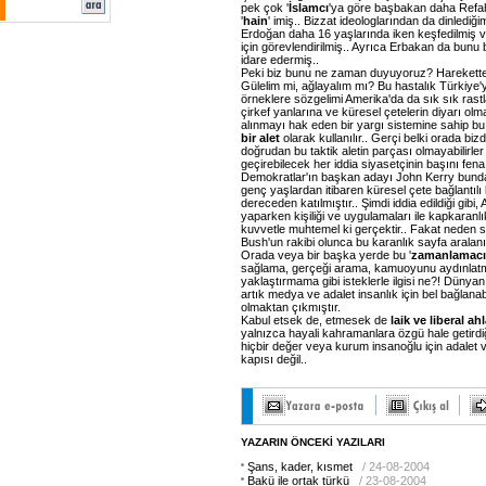
pek çok '
İslamcı
'ya göre başbakan daha Refah P
'
hain
' imiş.. Bizzat ideologlarından da dinledi
Erdoğan daha 16 yaşlarında iken keşfedilmiş v
için görevlendirilmiş.. Ayrıca Erbakan da bunu b
idare edermiş..
Peki biz bunu ne zaman duyuyoruz? Harekette
Gülelim mi, ağlayalım mı? Bu hastalık Türkiye'y
örneklere sözgelimi Amerika'da da sık sık rastla
çirkef yanlarına ve küresel çetelerin diyarı ol
alınmayı hak eden bir yargı sistemine sahip b
bir alet
olarak kullanılır.. Gerçi belki orada biz
doğrudan bu taktik aletin parçası olmayabilirle
geçirebilecek her iddia siyasetçinin başını fena 
Demokratlar'ın başkan adayı John Kerry bunda
genç yaşlardan itibaren küresel çete bağlantılı 
dereceden katılmıştır.. Şimdi iddia edildiği gib
yaparken kişiliği ve uygulamaları ile kapkaranlık
kuvvetle muhtemel ki gerçektir.. Fakat neden s
Bush'un rakibi olunca bu karanlık sayfa aralan
Orada veya bir başka yerde bu '
zamanlamacı
sağlama, gerçeği arama, kamuoyunu aydınlatm
yaklaştırmama gibi isteklerle ilgisi ne?! Dünyan
artık medya ve adalet insanlık için bel bağlan
olmaktan çıkmıştır.
Kabul etsek de, etmesek de
laik ve liberal ah
yalnızca hayali kahramanlara özgü hale getird
hiçbir değer veya kurum insanoğlu için adalet
kapısı değil..
YAZARIN ÖNCEKİ YAZILARI
Şans, kader, kısmet
/ 24-08-2004
Bakü ile ortak türkü
/ 23-08-2004