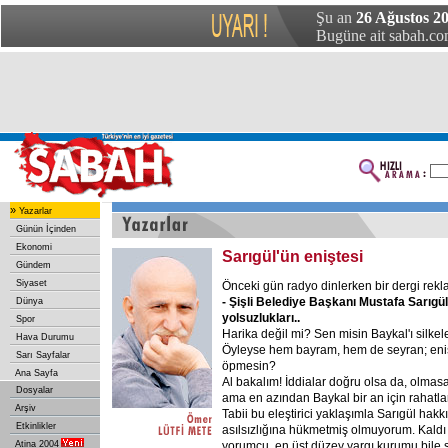
Şu an
26 Ağustos 2
Bugüne ait sabah.com
»
Yazarlar
Günün İçinden
Ekonomi
Sarıgül'ün eniştesi
Gündem
Siyaset
Önceki gün radyo dinlerken bir dergi rek
- Şişli Belediye Başkanı Mustafa Sarıgül
Dünya
yolsuzlukları..
Spor
Harika değil mi? Sen misin Baykal'ı silke
Hava Durumu
Öyleyse hem bayram, hem de seyran; eni
Sarı Sayfalar
öpmesin?
Ana Sayfa
Al bakalım! İddialar doğru olsa da, olma
Dosyalar
ama en azından Baykal bir an için rahatlar
Arşiv
Tabii bu eleştirici yaklaşımla Sarıgül hakk
Etkinlikler
asılsızlığına hükmetmiş olmuyorum. Kaldı k
Atina 2004
yorumcu, en üst düzey yargı kurumu bile 