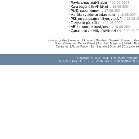
Raylara inat lastikli tabut
/ 20-08-2004
Kara başörtü ile AK bikini
/ 19-08-2004
Pisliği sabun etmek
/ 17-08-2004
Varlıkları yokluklarından beter
/ 16-08-2004
PKK ne yapacağını biliyor, ya siz?
/ 13-08-2
Taziyenin püskülleri
/ 12-08-2004
AB'den sonsuz keşişleme
/ 10-08-2004
Çanakkale ve Milliyet'sizlik özlemi
/ 09-08-2
Günün İçinden
|
Yazarlar
|
Ekonomi
|
Gündem
|
Siyaset
|
Dünya |
Telev
Spor
|
Günaydın
|
Kapak Güzeli
|
Astroloji
|
Magazin
|
Sağlık
|
Biz
Cumartesi
|
Aktüel Pazar
|
Sarı Sayfalar
|
Otomobil
|
Dosyalar
|
A
Copyright © 2003, 2004 - Tüm hakları saklıdır.
MERKEZ GAZETE DERGİ BASIM YAYINCILIK SANAYİ VE T