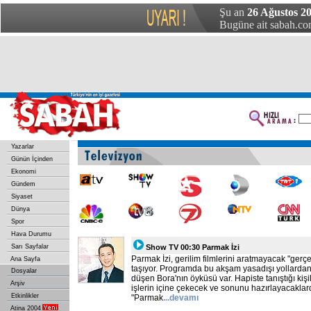
Şu an
26 Ağustos 2
Bugüne ait sabah.com
Yazarlar
Günün İçinden
Ekonomi
Gündem
Siyaset
Dünya
Spor
Hava Durumu
Sarı Sayfalar
Show TV 00:30 Parmak İzi
Parmak İzi, gerilim filmlerini aratmayacak "gerç
Ana Sayfa
taşıyor. Programda bu akşam yasadışı yollarda
Dosyalar
düşen Bora'nın öyküsü var. Hapiste tanıştığı kiş
Arşiv
işlerin içine çekecek ve sonunu hazırlayacaklard
Etkinlikler
"Parmak
...devamı
Atina 2004