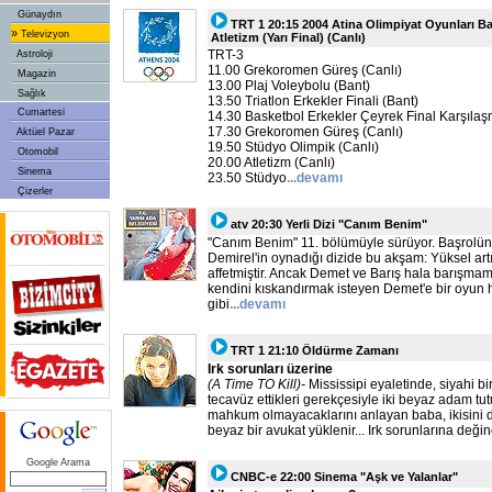
Günaydın
TRT 1 20:15 2004 Atina Olimpiyat Oyunları B
»
Televizyon
Atletizm (Yarı Final) (Canlı)
TRT-3
Astroloji
11.00 Grekoromen Güreş (Canlı)
Magazin
13.00 Plaj Voleybolu (Bant)
Sağlık
13.50 Triatlon Erkekler Finali (Bant)
Cumartesi
14.30 Basketbol Erkekler Çeyrek Final Karşılaş
17.30 Grekoromen Güreş (Canlı)
Aktüel Pazar
19.50 Stüdyo Olimpik (Canlı)
Otomobil
20.00 Atletizm (Canlı)
Sinema
23.50 Stüdyo
...devamı
Çizerler
atv 20:30 Yerli Dizi "Canım Benim"
"Canım Benim" 11. bölümüyle sürüyor. Başrolü
Demirel'in oynadığı dizide bu akşam: Yüksel art
affetmiştir. Ancak Demet ve Barış hala barışmamışl
kendini kıskandırmak isteyen Demet'e bir oyun ha
gibi
...devamı
TRT 1 21:10 Öldürme Zamanı
Irk sorunları üzerine
(A Time TO Kill)-
Mississipi eyaletinde, siyahi b
tecavüz ettikleri gerekçesiyle iki beyaz adam tut
mahkum olmayacaklarını anlayan baba, ikisini 
beyaz bir avukat yüklenir... Irk sorunlarına değ
Google Arama
CNBC-e 22:00 Sinema "Aşk ve Yalanlar"