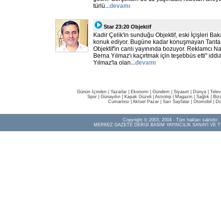
türlü
...devamı
Star 23:20 Objektif
Kadir Çelik'in sunduğu Objektif, eski İçişleri Bak
konuk ediyor. Bugüne kadar konuşmayan Tanta
Objektif'in canlı yayınında bozuyor. Reklamcı Nai
Berna Yılmaz'ı kaçırtmak için teşebbüs etti" idd
Yılmaz'la olan
...devamı
Günün İçinden
|
Yazarlar
|
Ekonomi
|
Gündem
|
Siyaset
|
Dünya |
Telev
Spor
|
Günaydın
|
Kapak Güzeli
|
Astroloji
|
Magazin
|
Sağlık
|
Biz
Cumartesi
|
Aktüel Pazar
|
Sarı Sayfalar
|
Otomobil
|
Do
Copyright © 2003, 2004 - Tüm hakları saklıdır.
MERKEZ GAZETE DERGİ BASIM YAYINCILIK SANAYİ VE T