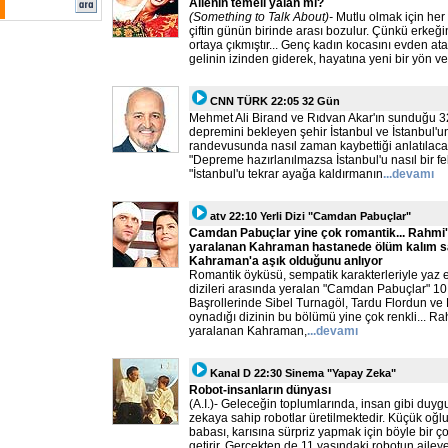
Ailenin temeli yalan mı?
(Something to Talk About)-
Mutlu olmak için her
çiftin günün birinde arası bozulur. Çünkü erkeğin
ortaya çıkmıştır... Genç kadın kocasını evden at
gelinin izinden giderek, hayatına yeni bir yön ve
CNN TÜRK 22:05 32 Gün
Mehmet Ali Birand ve Rıdvan Akar'ın sunduğu 
depremini bekleyen şehir İstanbul ve İstanbul'
randevusunda nasıl zaman kaybettiği anlatılac
"Depreme hazırlanılmazsa İstanbul'u nasıl bir fel
"İstanbul'u tekrar ayağa kaldırmanın
...devamı
atv 22:10 Yerli Dizi "Camdan Pabuçlar"
Camdan Pabuçlar yine çok romantik... Rahmi'
yaralanan Kahraman hastanede ölüm kalım sav
Kahraman'a aşık olduğunu anlıyor
Romantik öyküsü, sempatik karakterleriyle yaz 
dizileri arasında yeralan "Camdan Pabuçlar" 10
Başrollerinde Sibel Turnagöl, Tardu Flordun ve
oynadığı dizinin bu bölümü yine çok renkli... Ra
yaralanan Kahraman,
...devamı
Kanal D 22:30 Sinema "Yapay Zeka"
Robot-insanların dünyası
(A.I.)- Geleceğin toplumlarında, insan gibi duygu
zekaya sahip robotlar üretilmektedir. Küçük oğl
babası, karısına sürpriz yapmak için böyle bir ç
getirir. Gerçekten de 11 yaşındaki robotun aileye