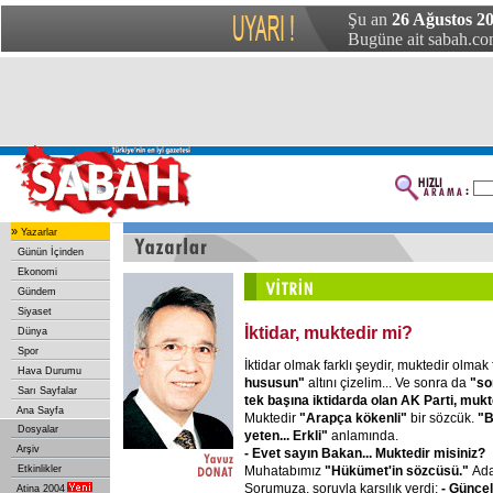
Şu an
26 Ağustos 2
Bugüne ait sabah.com
»
Yazarlar
Günün İçinden
Ekonomi
Gündem
Siyaset
İktidar, muktedir mi?
Dünya
Spor
İktidar olmak farklı şeydir, muktedir olmak 
Hava Durumu
hususun"
altını çizelim... Ve sonra da
"so
Sarı Sayfalar
tek başına iktidarda olan AK Parti, mukt
Ana Sayfa
Muktedir
"Arapça kökenli"
bir sözcük.
"B
Dosyalar
yeten... Erkli"
anlamında.
Arşiv
- Evet sayın Bakan... Muktedir misiniz?
Muhatabımız
"Hükümet'in sözcüsü."
Ada
Etkinlikler
Sorumuza, soruyla karşılık verdi:
- Günce
Atina 2004