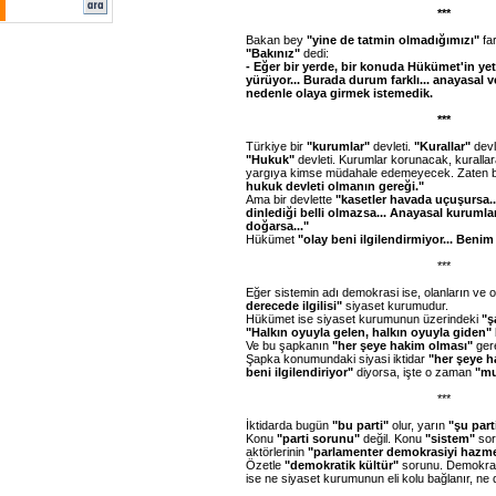
***
Bakan bey
"yine de tatmin olmadığımızı"
far
"Bakınız"
dedi:
- Eğer bir yerde, bir konuda Hükümet'in yetk
yürüyor... Burada durum farklı... anayasal ve
nedenle olaya girmek istemedik.
***
Türkiye bir
"kurumlar"
devleti.
"Kurallar"
devl
"Hukuk"
devleti. Kurumlar korunacak, kuralla
yargıya kimse müdahale edemeyecek. Zaten b
hukuk devleti olmanın gereği."
Ama bir devlette
"kasetler havada uçuşursa..
dinlediği belli olmazsa... Anayasal kuruml
doğarsa..."
Hükümet
"olay beni ilgilendirmiyor... Beni
***
Eğer sistemin adı demokrasi ise, olanların ve 
derecede ilgilisi"
siyaset kurumudur.
Hükümet ise siyaset kurumunun üzerindeki
"ş
"Halkın oyuyla gelen, halkın oyuyla giden"
Ve bu şapkanın
"her şeye hakim olması"
gere
Şapka konumundaki siyasi iktidar
"her şeye 
beni ilgilendiriyor"
diyorsa, işte o zaman
"mu
***
İktidarda bugün
"bu parti"
olur, yarın
"şu part
Konu
"parti sorunu"
değil. Konu
"sistem"
sor
aktörlerinin
"parlamenter demokrasiyi hazm
Özetle
"demokratik kültür"
sorunu. Demokras
ise ne siyaset kurumunun eli kolu bağlanır, ne