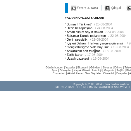
YAZARIN ÖNCEKİ YAZILARI
Bu nasıl Türkiye?
/ 25-08-2004
Derin hesaplaşma
/ 24-08-2004
Aman dikkat sayın Bakan
/ 23-08-2004
Bakanlar Kurulu toplanırken
/ 22-08-2004
Derin sessizlik
/ 21-08-2004
İçişleri Bakanı: Herkes yargıya güvensin
/ 
Gençlerbirliği'ne 'kale büyüsü'
/ 19-08-2004
Ankara'nın son fotoğrafı
/ 18-08-2004
Tarihi karar
/ 17-08-2004
Uzaylı gazeteci
/ 16-08-2004
Günün İçinden
|
Yazarlar
|
Ekonomi
|
Gündem
|
Siyaset
|
Dünya |
Telev
Spor
|
Günaydın
|
Kapak Güzeli
|
Astroloji
|
Magazin
|
Sağlık
|
Biz
Cumartesi
|
Aktüel Pazar
|
Sarı Sayfalar
|
Otomobil
|
Dosyalar
|
A
Copyright © 2003, 2004 - Tüm hakları saklıdır.
MERKEZ GAZETE DERGİ BASIM YAYINCILIK SANAYİ VE T