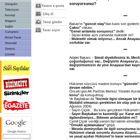
soruyorsunuz?
Günaydın
Televizyon
Astroloji
***
Magazin
Bakan'ın
"güncel olay"
dan kastı son günleri
Sağlık
Çakıcı"
vakası.
"Genel anlamda soruyoruz"
dedik:
Cumartesi
- Siyasi iktidar aynı zamanda muktedir mi?
Aktüel Pazar
- Muktedir olmak istiyoruz... Ancak Anaya
zorluklar var.
Otomobil
Sinema
***
Çizerler
Adalet Bakanı:
- Şimdi diyebilirsiniz ki, Mecli
çoğunluğunuz var... Değiştirin Anayasa'yı.
değiştirmemizin de yine Anayasa'dan kayna
var.
***
Hükümet sözcüsü madem konuyu
"güncele"
devam edelim."
Önceki gün AK Parti'nin Merkez Yönetim Kurul
konu"
da konuşulmuş.
Ve Başbakan da
"bizimle ilgisi olmayan bir
Müdahil olmamızı gerektiren bir olay yok o
Ağustos 2004)
- Sayın Çiçek... Bu konu gerçekten Hükümet'i i
- Sayın Başbakan'ın kastettiği şu: Karar a
ilgilendirmiyor... Bilmem anlatabildim mi?
Cemil Çiçek verdiği yanıtın bizi tatmin etmediği
"Örnekli açıklamalara"
girişti:
- Mesela demiryolları ile ilgili soruşturma iz
Google Arama
Hükümet olarak sorumlu duruma düşeriz...
ve yasal açıdan Hükümet'in karar vermesini 