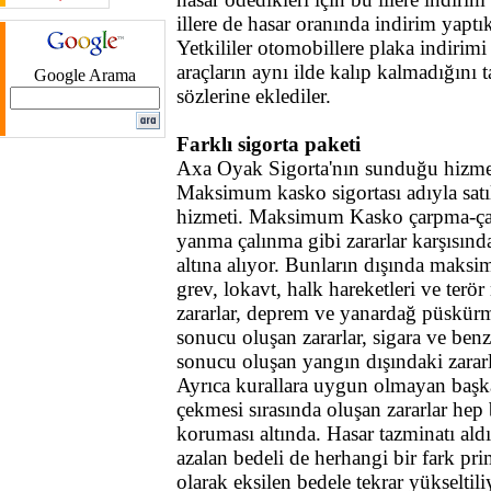
illere de hasar oranında indirim yaptık
Yetkililer otomobillere plaka indirimi
araçların aynı ilde kalıp kalmadığını t
Google Arama
sözlerine eklediler.
Farklı sigorta paketi
Axa Oyak Sigorta'nın sunduğu hizmet
Maksimum kasko sigortası adıyla satıl
hizmeti. Maksimum Kasko çarpma-çar
yanma çalınma gibi zararlar karşısın
altına alıyor. Bunların dışında mak
grev, lokavt, halk hareketleri ve terö
zararlar, deprem ve yanardağ püskürme
sonucu oluşan zararlar, sigara ve ben
sonucu oluşan yangın dışındaki zararl
Ayrıca kurallara uygun olmayan başk
çekmesi sırasında oluşan zararlar hep 
koruması altında. Hasar tazminatı aldı
azalan bedeli de herhangi bir fark p
olarak eksilen bedele tekrar yükseltil