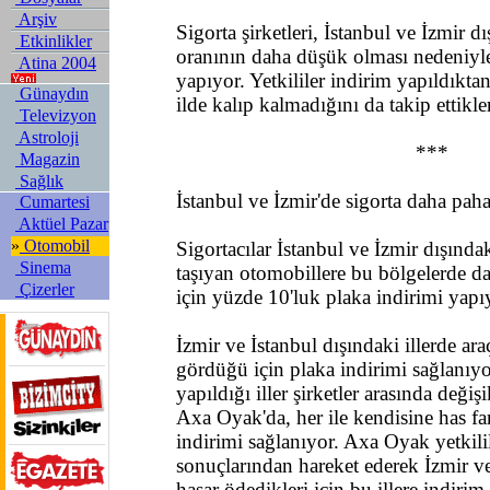
Arşiv
Sigorta şirketleri, İstanbul ve İzmir dı
Etkinlikler
oranının daha düşük olması nedeniyle
Atina 2004
yapıyor. Yetkililer indirim yapıldıkta
Günaydın
ilde kalıp kalmadığını da takip ettikle
Televizyon
Astroloji
***
Magazin
Sağlık
İstanbul ve İzmir'de sigorta daha paha
Cumartesi
Aktüel Pazar
»
Otomobil
Sigortacılar İstanbul ve İzmir dışındaki
Sinema
taşıyan otomobillere bu bölgelerde d
Çizerler
için yüzde 10'luk plaka indirimi yapı
İzmir ve İstanbul dışındaki illerde ara
gördüğü için plaka indirimi sağlanıyo
yapıldığı iller şirketler arasında deği
Axa Oyak'da, her ile kendisine has fa
indirimi sağlanıyor. Axa Oyak yetkili
sonuçlarından hareket ederek İzmir ve
hasar ödedikleri için bu illere indiri