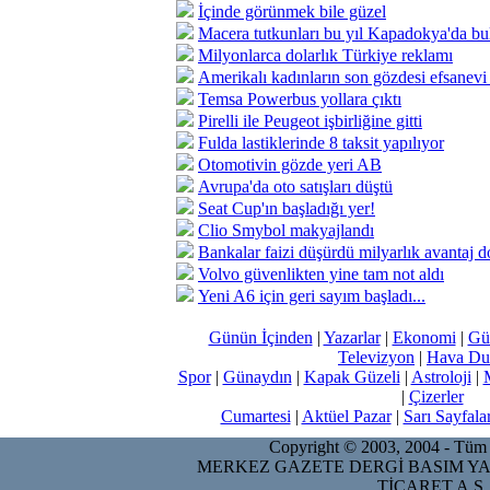
İçinde görünmek bile güzel
Macera tutkunları bu yıl Kapadokya'da bu
Milyonlarca dolarlık Türkiye reklamı
Amerikalı kadınların son gözdesi efsanevi 
Temsa Powerbus yollara çıktı
Pirelli ile Peugeot işbirliğine gitti
Fulda lastiklerinde 8 taksit yapılıyor
Otomotivin gözde yeri AB
Avrupa'da oto satışları düştü
Seat Cup'ın başladığı yer!
Clio Smybol makyajlandı
Bankalar faizi düşürdü milyarlık avantaj 
Volvo güvenlikten yine tam not aldı
Yeni A6 için geri sayım başladı...
Günün İçinden
|
Yazarlar
|
Ekonomi
|
Gü
Televizyon
|
Hava Du
Spor
|
Günaydın
|
Kapak Güzeli
|
Astroloji
|
|
Çizerler
Cumartesi
|
Aktüel Pazar
|
Sarı Sayfala
Copyright © 2003, 2004 - Tüm ha
MERKEZ GAZETE DERGİ BASIM YA
TİCARET A.Ş.