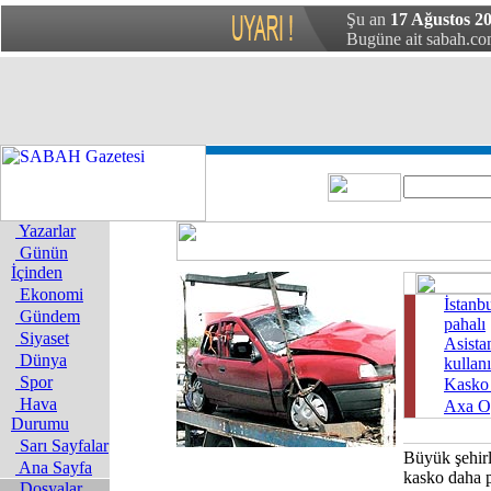
Şu an
17 Ağustos 20
Bugüne ait sabah.com
Yazarlar
Günün
İçinden
Ekonomi
İstanb
Gündem
pahalı
Siyaset
Asista
Dünya
kullan
Spor
Kasko 
Hava
Axa Oy
Durumu
Sarı Sayfalar
Büyük şehir
Ana Sayfa
kasko daha p
Dosyalar