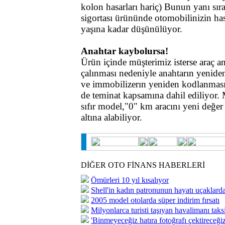
kolon hasarları hariç) Bunun yanı s
sigortası ürününde otomobilinizin ha
yaşına kadar düşünülüyor.
Anahtar kaybolursa!
Ürün içinde müşterimiz isterse araç a
çalınması nedeniyle anahtarın yenide
ve immobilizerın yeniden kodlanması,
de teminat kapsamına dahil ediliyor. M
sıfır model,"0" km aracını yeni değer
altına alabiliyor.
DİĞER OTO FİNANS HABERLERİ
Ömürleri 10 yıl kısalıyor
Shell'in kadın patronunun hayatı uçaklard
2005 model otolarda süper indirim fırsatı
Milyonlarca turisti taşıyan havalimanı taks
'Binmeyeceğiz hatıra fotoğrafı çektireceğiz