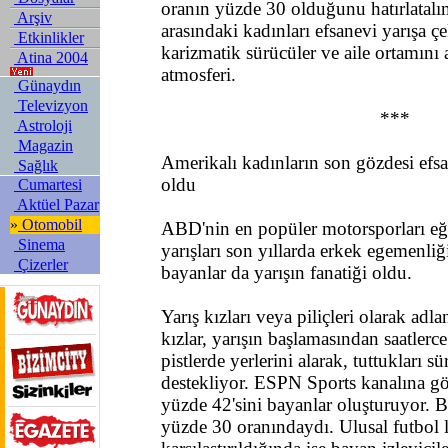
oranın yüzde 30 olduğunu hatırlatalım
Arşiv
arasındaki kadınları efsanevi yarışa 
Etkinlikler
karizmatik sürücüler ve aile ortamını
Atina 2004
atmosferi.
Günaydın
Televizyon
***
Astroloji
Magazin
Amerikalı kadınların son gözdesi efsa
Sağlık
oldu
Cumartesi
Aktüel Pazar
»
Otomobil
ABD'nin en popüler motorsporları eğ
Sinema
yarışları son yıllarda erkek egemenliğ
Çizerler
bayanlar da yarışın fanatiği oldu.
Yarış kızları veya piliçleri olarak adla
kızlar, yarışın başlamasından saatlerc
pistlerde yerlerini alarak, tuttukları sü
destekliyor. ESPN Sports kanalına gör
yüzde 42'sini bayanlar oluşturuyor. B
yüzde 30 oranındaydı. Ulusal futbol li