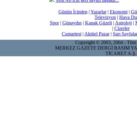
Yeni A6 için geri sayım başladı...
Günün İçinden
|
Yazarlar
|
Ekonomi
|
Gü
Televizyon
|
Hava Du
Spor
|
Günaydın
|
Kapak Güzeli
|
Astroloji
|
|
Çizerler
Cumartesi
|
Aktüel Pazar
|
Sarı Sayfala
Copyright © 2003, 2004 - Tüm ha
MERKEZ GAZETE DERGİ BASIM YA
TİCARET A.Ş.