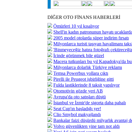
DİĞER OTO FİNANS HABERLERİ
Ömürleri 10 yıl kısalıyor
Shell'in kadın patronunun hayatı uçaklard
2005 model otolarda süper indirim fırsatı
Milyonlarca turisti taşıyan havalimanı taks
'Binmeyeceğiz hatıra fotoğrafı çektireceğiz
İçinde görünmek bile güzel
Macera tutkunları bu yıl Kapadokya'da bu
Milyonlarca dolarlık Türkiye reklamı
Temsa Powerbus yollara çıktı
Pirelli ile Peugeot işbirliğine gitti
Fulda lastiklerinde 8 taksit yapılıyor
Otomotivin gözde yeri AB
Avrupa'da oto satışları düştü
İstanbul ve İzmir'de sigorta daha pahalı
Seat Cup'ın başladığı yer!
Clio Smybol makyajlandı
Bankalar faizi düşürdü milyarlık avantaj 
Volvo güvenlikten yine tam not aldı