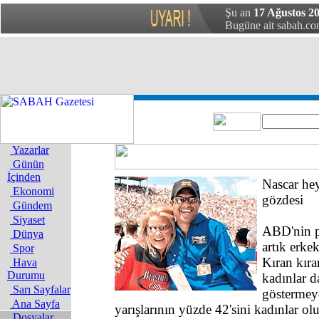
Şu an
17 Ağustos 20
Bugüne ait sabah.com
Yazarlar
Günün
İçinden
Nascar hey
Ekonomi
gözdesi
Gündem
Siyaset
ABD'nin po
Dünya
artık erke
Spor
Kıran kıra
Hava
Durumu
kadınlar d
Sarı Sayfalar
göstermeye
Ana Sayfa
yarışlarının yüzde 42'sini kadınlar ol
Dosyalar