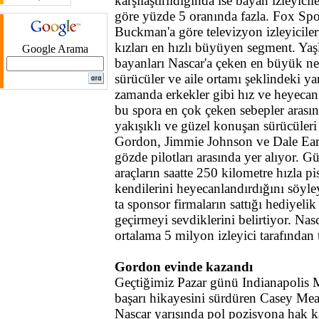
karşılaştırıldığında ise bayan izleyicil
göre yüzde 5 oranında fazla. Fox Spo
Buckman'a göre televizyon izleyiciler
kızları en hızlı büyüyen segment. Yaş
Google Arama
bayanları Nascar'a çeken en büyük ne
sürücüler ve aile ortamı şeklindeki ya
zamanda erkekler gibi hız ve heyecan 
bu spora en çok çeken sebepler arasın
yakışıklı ve güzel konuşan sürücüleri 
Gordon, Jimmie Johnson ve Dale Earn
gözde pilotları arasında yer alıyor. G
araçların saatte 250 kilometre hızla pi
kendilerini heyecanlandırdığını söyley
ta sponsor firmaların sattığı hediyelik
geçirmeyi sevdiklerini belirtiyor. Nas
ortalama 5 milyon izleyici tarafından 
Gordon evinde kazandı
Geçtiğimiz Pazar günü Indianapolis
başarı hikayesini sürdüren Casey Mea
Nascar yarışında pol pozisyona hak k