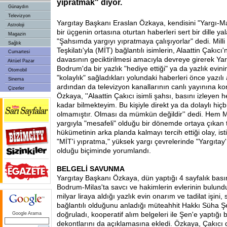
yıpratmak" diyor.
Günaydın
Televizyon
Yargıtay Başkanı Eraslan Özkaya, kendisini "Yargı-M
Astroloji
bir üçgenin ortasına oturtan haberleri sert bir dille ya
Magazin
"Şahsımda yargıyı yıpratmaya çalışıyorlar" dedi. Milli 
Sağlık
Teşkilatı'yla (MİT) bağlantılı isimlerin, Alaattin Çakıcı
Cumartesi
davasının geciktirilmesi amacıyla devreye girerek Ya
Aktüel Pazar
Bodrum'da bir yazlık "hediye ettiği" ya da yazlık evin
Otomobil
"kolaylık" sağladıkları yolundaki haberleri önce yazılı 
Sinema
ardından da televizyon kanallarının canlı yayınına k
Çizerler
Özkaya, ''Alaattin Çakıcı isimli şahsı, basını izleyen
kadar bilmekteyim. Bu kişiyle direkt ya da dolaylı hiç
olmamıştır. Olması da mümkün değildir'' dedi. Hem 
yargıyla "mesafeli" olduğu bir dönemde ortaya çıkan 
hükümetinin arka planda kalmayı tercih ettiği olay, is
"MİT'i yıpratma," yüksek yargı çevrelerinde "Yargıtay
olduğu biçiminde yorumlandı.
BELGELİ SAVUNMA
Yargıtay Başkanı Özkaya, dün yaptığı 4 sayfalık bas
Bodrum-Milas'ta savcı ve hakimlerin evlerinin bulund
milyar liraya aldığı yazlık evin onarım ve tadilat işini
bağlantılı olduğunu anladığı müteahhit Hakkı Süha Şe
doğruladı, kooperatif alım belgeleri ile Şen'e yaptığ
Google Arama
dekontlarını da açıklamasına ekledi. Özkaya, Çakıcı