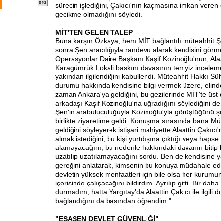
sürecin işlediğini, Çakıcı'nın kaçmasına imkan veren 
gecikme olmadığını söyledi.
MİT'TEN GELEN TALEP
Buna karşın Özkaya, hem MİT bağlantılı müteahhit 
sonra Şen aracılığıyla randevu alarak kendisini gör
Operasyonlar Daire Başkanı Kaşif Kozinoğlu'nun, Alaa
Karagümrük Lokali baskını davasının temyiz inceleme
yakından ilgilendiğini kabullendi. Müteahhit Hakkı Sü
durumu hakkında kendisine bilgi vermek üzere, elind
zaman Ankara'ya geldiğini, bu gezilerinde MİT'te üst 
arkadaşı Kaşif Kozinoğlu'na uğradığını söylediğini d
Şen'in arabuluculuğuyla Kozinoğlu'yla görüştüğünü şöy
birlikte ziyaretime geldi. Konuşma sırasında bana Müs
geldiğini söyleyerek istişari mahiyette Alaattin Çakıcı'nı
almak istediğini, bu kişi yurtdışına çıktığı veya hapse g
alamayacağını, bu nedenle hakkındaki davanın bitip 
uzatılıp uzatılamayacağını sordu. Ben de kendisine y
gereğini anlatarak, kimsenin bu konuya müdahale e
devletin yüksek menfaatleri için bile olsa her kurumun
içerisinde çalışacağını bildirdim. Ayrılıp gitti. Bir da
durmadım, hatta Yargıtay'da Alaattin Çakıcı ile ilgili 
bağlandığını da basından öğrendim."
"ESASEN DEVLET GÜVENLİĞİ"