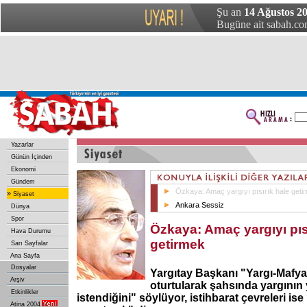
Şu an
14 Ağustos 2
Bugüne ait sabah.com
Yazarlar
Günün İçinden
Ekonomi
Gündem
Özkaya: Amaç yargıyı pısırık hale geti
»
Siyaset
Ankara Sessiz
Dünya
Spor
Özkaya: Amaç yargıyı pıs
Hava Durumu
getirmek
Sarı Sayfalar
Ana Sayfa
Dosyalar
Yargıtay Başkanı "Yargı-Mafy
Arşiv
oturtularak şahsında yargının 
Etkinlikler
istendiğini" söylüyor, istihbarat çevreleri is
Atina 2004