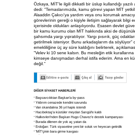
Özkaya, MİT'le ilgili dikkatli bir üslup kullandığı yazı
dedi: "Temaslarımızda, kamu görevi yapan MİT yetkili
Alaaddin Çakıcı'ya yardım veya onu korumak amacıyl
görevlerinin gereği o kişiyle iletişim sağlayarak bilgi
içerisinde oldukları anlaşılıyordu. Esasen devlet güvenli
bir kamu kurumu olan MİT hakkında aksi de düşünül
şahsımda yargı yıpratılıyor. Yargı pısırık, güç odaklar
getirilmek isteniyor. Bunu arkadaşlarım da söylüyor"
emekliliğine üç ay süre kaldığını belirterek, açıklama
"Velev ki 10 sene kalsın. Bu mesleğin etik kuralların
kimseye danışmadan derhal istifa ederim. Ama en k
değil."
DİĞER SİYASET HABERLERİ
Başsavcılıktan Başkan'a by-pass
Yıldırım cenazede kendini savundu
Van skandalına 36 yıl hapis istendi
Hacıbektaş'a küstüler meydan Sarıgül'e kaldı
Halkevleri'nden Başkan Hugo Chavez'e destek kampanyası
Burada dilenen de yok aç yatan da
Erdoğan: Türk siyasetine yeni bir soluk ve heyecan getirdik
'MİT'çinin bara girme kavgası