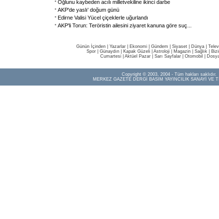
Oğlunu kaybeden acılı milletvekiline ikinci darbe
AKP'de yaslı' doğum günü
Edirne Valisi Yücel çiçeklerle uğurlandı
AKP'li Torun: Teröristin ailesini ziyaret kanuna göre suç
...
Günün İçinden
|
Yazarlar
|
Ekonomi
|
Gündem
|
Siyaset
|
Dünya |
Telev
Spor
|
Günaydın
|
Kapak Güzeli
|
Astroloji
|
Magazin
|
Sağlık
|
Biz
Cumartesi
|
Aktüel Pazar
|
Sarı Sayfalar
|
Otomobil
|
Dosya
Copyright © 2003, 2004 - Tüm hakları saklıdır.
MERKEZ GAZETE DERGİ BASIM YAYINCILIK SANAYİ VE T