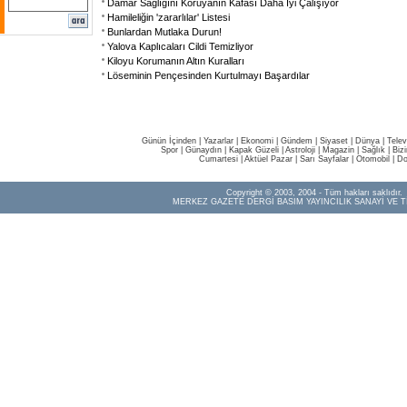
Damar Sağlığını Koruyanın Kafası Daha İyi Çalışıyor
Hamileliğin 'zararlılar' Listesi
Bunlardan Mutlaka Durun!
Yalova Kaplıcaları Cildi Temizliyor
Kiloyu Korumanın Altın Kuralları
Löseminin Pençesinden Kurtulmayı Başardılar
Günün İçinden
|
Yazarlar
|
Ekonomi
|
Gündem
|
Siyaset
|
Dünya |
Telev
Spor
|
Günaydın
|
Kapak Güzeli
|
Astroloji
|
Magazin
|
Sağlık
|
Biz
Cumartesi
|
Aktüel Pazar
|
Sarı Sayfalar
|
Otomobil
|
Do
Copyright © 2003, 2004 - Tüm hakları saklıdır.
MERKEZ GAZETE DERGİ BASIM YAYINCILIK SANAYİ VE T