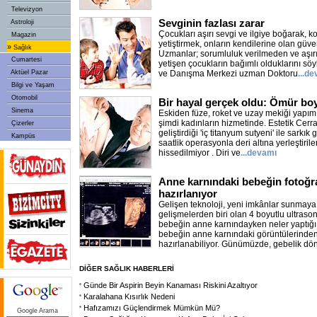
Televizyon
Sevginin fazlası zarar
Astroloji
Çocukları aşırı sevgi ve ilgiye boğarak, k
Magazin
yetiştirmek, onların kendilerine olan güve
»
Sağlık
Uzmanlar; sorumluluk verilmeden ve aşır
Cumartesi
yetişen çocukların bağımlı olduklarını sö
Aktüel Pazar
ve Danışma Merkezi uzman Doktoru
...d
Bilgi ve Yaşam
Otomobil
Bir hayal gerçek oldu: Ömür bo
Sinema
Eskiden füze, roket ve uzay mekiği yapımı
şimdi kadınların hizmetinde. Estetik Cerr
Çizerler
geliştirdiği 'iç titanyum sutyeni' ile sarkık 
Kampüs
saatlik operasyonla deri altına yerleştiril
hissedilmiyor . Diri ve
...devamı
Anne karnındaki bebeğin fotoğr
hazırlanıyor
Gelişen teknoloji, yeni imkânlar sunmay
gelişmelerden biri olan 4 boyutlu ultrason
bebeğin anne karnındayken neler yaptığı i
bebeğin anne karnındaki görüntülerinden
hazırlanabiliyor. Günümüzde, gebelik d
DİĞER SAĞLIK HABERLERİ
Günde Bir Aspirin Beyin Kanaması Riskini Azaltıyor
Karalahana Kısırlık Nedeni
Hafızamızı Güçlendirmek Mümkün Mü?
Google Arama