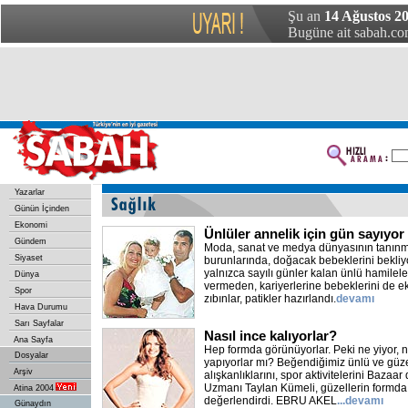
Şu an
14 Ağustos 2
Bugüne ait sabah.com
Yazarlar
Günün İçinden
Ekonomi
Ünlüler annelik için gün sayıyor
Gündem
Moda, sanat ve medya dünyasının tanınmış
Siyaset
burunlarında, doğacak bebeklerini bekliy
yalnızca sayılı günler kalan ünlü hamileler
Dünya
vermeden, kariyerlerine bebeklerini de ekl
Spor
zıbınlar, patikler hazırlandı.
devamı
Hava Durumu
Sarı Sayfalar
Nasıl ince kalıyorlar?
Ana Sayfa
Hep formda görünüyorlar. Peki ne yiyor, n
Dosyalar
yapıyorlar mı? Beğendiğimiz ünlü ve güz
Arşiv
alışkanlıklarını, spor aktivitelerini Bazaar 
Uzmanı Taylan Kümeli, güzellerin formda 
Atina 2004
değerlendirdi. EBRU AKEL
...devamı
Günaydın