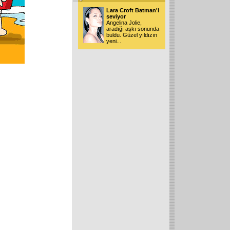
Lara Croft Batman'i
seviyor
Angelina Jolie,
aradığı aşkı sonunda
buldu. Güzel yıldızın
yeni
...