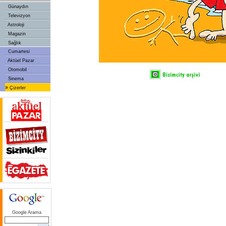
Günaydın
Televizyon
Astroloji
Magazin
Sağlık
Cumartesi
Aktüel Pazar
Otomobil
Sinema
»
Çizerler
Google Arama