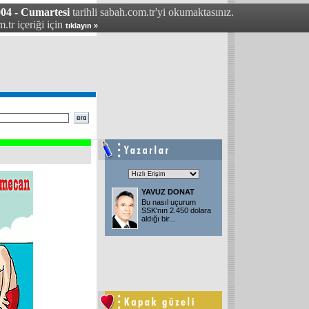
004 - Cumartesi
tarihli sabah.com.tr'yi okumaktasınız.
.tr içeriği için
tıklayın »
YAVUZ DONAT
Bu nasıl uçurum
SSK'nın 2.450 dolara
aldığı bir
...