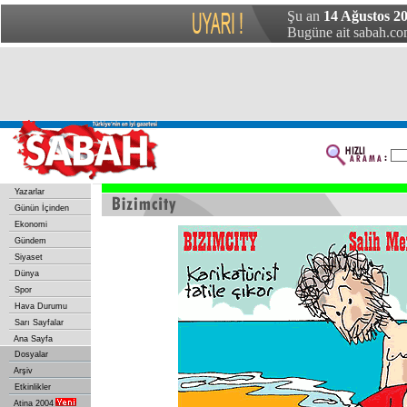
Şu an
14 Ağustos 2
Bugüne ait sabah.com
Yazarlar
Günün İçinden
Ekonomi
Gündem
Siyaset
Dünya
Spor
Hava Durumu
Sarı Sayfalar
Ana Sayfa
Dosyalar
Arşiv
Etkinlikler
Atina 2004