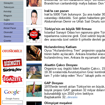
Brando'nun canlandırdığı mafya babası Don 
Günaydın
Televizyon
Irak'ta can pazarı
Astroloji
Irak'ta 5000 Türk bulunuyor. Şu ana kadar 30
Magazin
vatandaşı öldürüldü. Son gelen haberlere göre
Sağlık
Abdurrahman Demir ve Urfalı Sait Onurlu isi
Cumartesi
Aktüel Pazar
Türkiye'nin en büyük 500 firması
İstanbul Sanayii Odası'nın raporuna göre Türk
Otomobil
toparlanma sürecine girdi. Özel sektör büyük
Sinema
dev arasında özel sektör 6 şirketle devleti ge
Çizerler
Hızlandırılmış Katliam
Oysa "Hızlandırılmış Tren" projesinin uygu
trenin bahtı açılacaktı. Ankara-İstanbul arası
hızlandırılmış tren, Ankara ile eşzamanlı ola
Alaattin Çakıcı Dosyası
Organize suç örgütü lideri Alaattin Çakıcı, 
19.30 sıralarında Avusturya'nın Graz kentind
tam 7 yıldır takip eden "Avcı" lakaplı polis 
GAP Dosyası
1970'lerde temeli atılan Türkiye'nin en büyük,
büyük projesi GAP, gereken 32 milyar doları
bulunabildiği için 2010 yılını bekliyor.
Başbakanlık 32
...devamı
Google Arama
Olimpiyat meşalesi