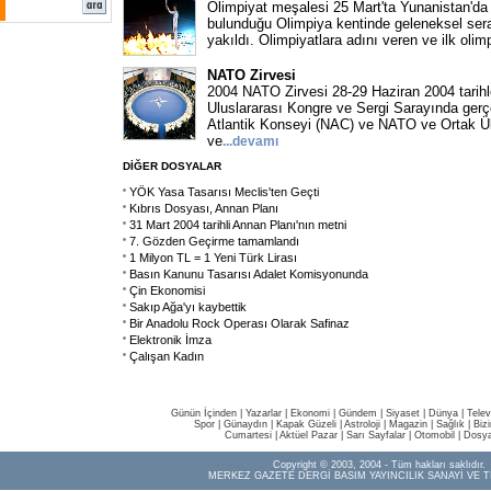
Olimpiyat meşalesi 25 Mart'ta Yunanistan'da
bulunduğu Olimpiya kentinde geleneksel ser
yakıldı. Olimpiyatlara adını veren ve ilk olimp
NATO Zirvesi
2004 NATO Zirvesi 28-29 Haziran 2004 tarihle
Uluslararası Kongre ve Sergi Sarayında ger
Atlantik Konseyi (NAC) ve NATO ve Ortak Ül
ve
...devamı
DİĞER DOSYALAR
YÖK Yasa Tasarısı Meclis'ten Geçti
Kıbrıs Dosyası, Annan Planı
31 Mart 2004 tarihli Annan Planı'nın metni
7. Gözden Geçirme tamamlandı
1 Milyon TL = 1 Yeni Türk Lirası
Basın Kanunu Tasarısı Adalet Komisyonunda
Çin Ekonomisi
Sakıp Ağa'yı kaybettik
Bir Anadolu Rock Operası Olarak Safinaz
Elektronik İmza
Çalışan Kadın
Günün İçinden
|
Yazarlar
|
Ekonomi
|
Gündem
|
Siyaset
|
Dünya |
Telev
Spor
|
Günaydın
|
Kapak Güzeli
|
Astroloji
|
Magazin
|
Sağlık
|
Biz
Cumartesi
|
Aktüel Pazar
|
Sarı Sayfalar
|
Otomobil
|
Dosya
Copyright © 2003, 2004 - Tüm hakları saklıdır.
MERKEZ GAZETE DERGİ BASIM YAYINCILIK SANAYİ VE T