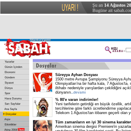
Şu an
14 Ağustos 2
Bugüne ait sabah.com
Yazarlar
Günün İçinden
Ekonomi
Süreyya Ayhan Dosyası
Gündem
1500 metre Avrupa Şampiyonu Süreyya Ayha
Siyaset
Olimpiyatları'na bir hafta kala, 7 Ağustos'ta,
iltihabı nedeniyle yarışlardan çekildiğini açı
Dünya
dünyanın
...devamı
Spor
Hava Durumu
% 80'e varan indirimler!
Yeni tarifelerin getirdiği en büyük özellik, art
Sarı Sayfalar
tercihlerine göre farklı ücretlendirme yapıla
Ana Sayfa
Telekom 1 Ağustos'tan itibaren geçerli olan y
»
Dosyalar
Arşiv
Tüm zamanların en iyi 30 sinema karakter
Etkinlikler
Amerikan sinema dergisi Premiere'in yazarla
Atina 2004
unutulmaz 30 film karakterini seçti. Bu liste