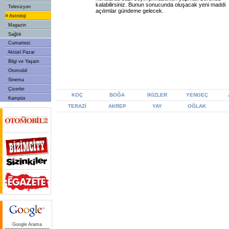
kalabilirsiniz. Bunun sonucunda oluşacak yeni maddi
Televizyon
açılımlar gündeme gelecek.
»
Astroloji
Magazin
Sağlık
Cumartesi
Aktüel Pazar
Bilgi ve Yaşam
Otomobil
Sinema
Çizerler
KOÇ
BOĞA
İKİZLER
YENGEÇ
Kampüs
TERAZİ
AKREP
YAY
OĞLAK
Google Arama