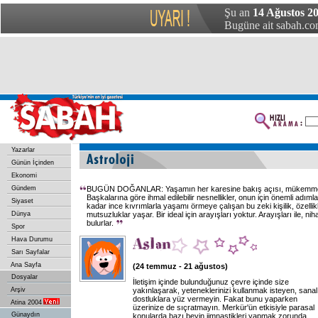
Şu an
14 Ağustos 2
Bugüne ait sabah.com
Yazarlar
Günün İçinden
Ekonomi
Gündem
BUGÜN DOĞANLAR: Yaşamın her karesine bakış açısı, mükemmellik
Başkalarına göre ihmal edilebilir nesnellikler, onun için önemli adımlar
Siyaset
kadar ince kıvrımlarla yaşamı örmeye çalışan bu zeki kişilik, özelli
Dünya
mutsuzluklar yaşar. Bir ideal için arayışları yoktur. Arayışları ile, nih
bulurlar.
Spor
Hava Durumu
Sarı Sayfalar
Ana Sayfa
(24 temmuz - 21 ağustos)
Dosyalar
İletişim içinde bulunduğunuz çevre içinde size
Arşiv
yakınlaşarak, yeteneklerinizi kullanmak isteyen, sanal
dostluklara yüz vermeyin. Fakat bunu yaparken
Atina 2004
üzerinize de sıçratmayın. Merkür'ün etkisiyle parasal
Günaydın
konularda bazı beyin jimnastikleri yapmak zorunda