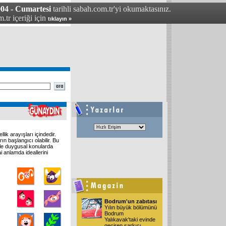
004 - Cumartesi
tarihli sabah.com.tr'yi okumaktasınız.
.tr içeriği için
tıklayın »
 arayışları içindedir.
ın başlangıcı olabilir. Bu
kle duygusal konularda
ai anlamda ideallerini
Bodrum'un zabıtası
Yılın büyük bölümünü
Bodrum
Yalıkavak'taki evinde
geçiren şarkıcı
...