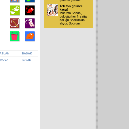
Telefon gelince
kaçtı!
Mustafa Sandal,
bulduğu her fırsatta
soluğu Bodrum'da
alıyor. Bodrum
...
ASLAN
BAŞAK
KOVA
BALIK