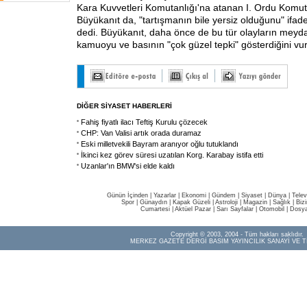
Kara Kuvvetleri Komutanlığı'na atanan I. Ordu Komu
Büyükanıt da, "tartışmanın bile yersiz olduğunu" ifad
dedi. Büyükanıt, daha önce de bu tür olayların meyda
kamuoyu ve basının "çok güzel tepki" gösterdiğini vur
DİĞER SİYASET HABERLERİ
Fahiş fiyatlı ilacı Teftiş Kurulu çözecek
CHP: Van Valisi artık orada duramaz
Eski milletvekili Bayram aranıyor oğlu tutuklandı
İkinci kez görev süresi uzatılan Korg. Karabay istifa etti
Uzanlar'ın BMW'si elde kaldı
Günün İçinden
|
Yazarlar
|
Ekonomi
|
Gündem
|
Siyaset
|
Dünya |
Telev
Spor
|
Günaydın
|
Kapak Güzeli
|
Astroloji
|
Magazin
|
Sağlık
|
Biz
Cumartesi
|
Aktüel Pazar
|
Sarı Sayfalar
|
Otomobil
|
Dosya
Copyright © 2003, 2004 - Tüm hakları saklıdır.
MERKEZ GAZETE DERGİ BASIM YAYINCILIK SANAYİ VE T