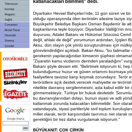
katlanacakları bilinmeli" dedi.
Televizyon
Astroloji
Diyarbakır Hevsel Bahçeleri'nde, 11 gün süren ve bir 
Magazin
olduğu operasyonda ölen teröristin ailesine taziye zi
Sağlık
Büyükşehir Belediye Başkanı Osman Baydemir ile al
Cumartesi
başkanlarına tepki büyüyor. Diyarbakır Valiliği'nin ön
Aktüel Pazar
duyurusu, Adalet Bakanı ve Hükümet Sözcüsü Cemil Ç
Otomobil
değil, ahlaki de değil" yorumunun ardından, İçişleri 
Sinema
Aksu, dün olayın çok yönlü soruşturulması için mülkiy
Çizerler
görevlendirdiğini açıkladı. Bakan Aksu, "bu talimatla
gerekenin yapılacağından kimsenin şüphesi olmamalı
"Ziyaretin kamu vicdanını derinden yaraladığını" vurgu
Bakanı şöyle devam etti: "Belirtmek istiyorum ki; hep bi
bulunduğumuz huzur ve güven ortamını bozmaya yön
faaliyetlere tavizsiz karşı koymak zorundayız. Terör 
teröristlere açık destek verecek mahiyette ve teröristi
nitelikte davranış sergilenmesini, asla kabul edilir bi
görmemekteyiz. Türkiye bir hukuk devletidir. Sorumlula
bu davranışlarından dolayı, bunun siyasi ve adli yön
katlanmak zorunda kalacakları bilinmelidir. Son olarak
vatandaşıyla, siyasi partileriyle sivil toplum kuruluşlar
millet olarak, terör karşısındaki tavrımızı net olarak
gerektiğini bir kez daha vurgulamak istiyorum.''
Google Arama
BÜYÜKANIT: ÇOK ÇİRKİN