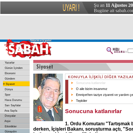
Şu an
11 Ağustos 2
Bugüne ait sabah.com
Yazarlar
Günün İçinden
Ekonomi
Gündem
Sonucuna katlanırlar
»
Siyaset
O aile bizim insanımız
Dünya
Emniyet'ten taziye ziyareti ve yardım çe
Spor
Hava Durumu
Tepkiler
Sarı Sayfalar
Sonucuna katlanırlar
Ana Sayfa
Dosyalar
Arşiv
1. Ordu Komutanı "Tartışmak b
Etkinlikler
derken, İçişleri Bakanı, soruşturma açtı, "S
Günaydın