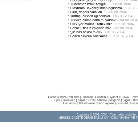
Doğayı değil, geleceği tahrip...
/ 09-08-2004
Tükenmez İzmir sevgisi...
/ 08-08-2004
Ulaştırma Bakanlığı'ndan açıklama
/ 07-08-
Bilim, değerli olmalıdır...
/ 06-08-2004
Yurttaş, elçiden ilgi bekliyor
/ 05-08-2004
Türkler, ölüme daha mı yakın?
/ 04-08-2004
Dilek yarımadası satılık mı?
/ 03-08-2004
Eczacı, iflasın eşiğinde mi?
/ 02-08-2004
Şiir, baş belası mıdır?
/ 01-08-2004
Bedelli askerlik tartışması...
/ 31-07-2004
Günün İçinden
|
Yazarlar
|
Ekonomi
|
Gündem
|
Siyaset
|
Dünya |
Telev
Spor
|
Günaydın
|
Kapak Güzeli
|
Astroloji
|
Magazin
|
Sağlık
|
Biz
Cumartesi
|
Aktüel Pazar
|
Sarı Sayfalar
|
Otomobil
|
Dosya
Copyright © 2003, 2004 - Tüm hakları saklıdır.
MERKEZ GAZETE DERGİ BASIM YAYINCILIK SANAYİ VE T