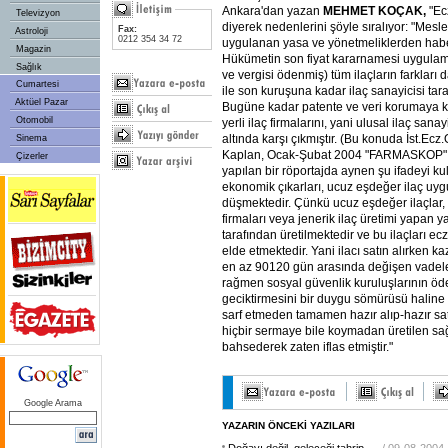
Ankara'dan yazan
MEHMET KOÇAK,
"Ec
Televizyon
diyerek nedenlerini şöyle sıralıyor: "Mesleği
Fax:
Astroloji
0212 354 34 72
uygulanan yasa ve yönetmeliklerden haber
Magazin
Hükümetin son fiyat kararnamesi uygulamas
Sağlık
ve vergisi ödenmiş) tüm ilaçların farkları d
Cumartesi
ile son kuruşuna kadar ilaç sanayicisi tara
Aktüel Pazar
Bugüne kadar patente ve veri korumaya ke
Otomobil
yerli ilaç firmalarını, yani ulusal ilaç san
altında karşı çıkmıştır. (Bu konuda İst.Ec
Sinema
Kaplan, Ocak-Şubat 2004 "FARMASKOP" de
Çizerler
yapılan bir röportajda aynen şu ifadeyi kul
ekonomik çıkarları, ucuz eşdeğer ilaç u
düşmektedir. Çünkü ucuz eşdeğer ilaçlar, g
firmaları veya jenerik ilaç üretimi yapan ya
tarafından üretilmektedir ve bu ilaçları ec
elde etmektedir. Yani ilacı satın alırken 
en az 90120 gün arasında değişen vadele
rağmen sosyal güvenlik kuruluşlarının öd
geciktirmesini bir duygu sömürüsü haline g
sarf etmeden tamamen hazır alıp-hazır sa
hiçbir sermaye bile koymadan üretilen sa
bahsederek zaten iflas etmiştir."
Google Arama
YAZARIN ÖNCEKİ YAZILARI