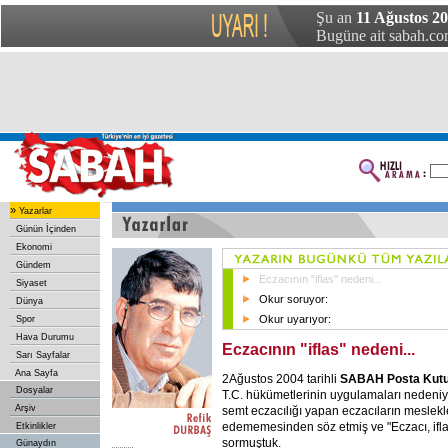
Şu an
11 Ağustos 2
Bugüne ait sabah.com
»
Yazarlar
Günün İçinden
Ekonomi
Gündem
Eczacının "iflas" nedeni...
Siyaset
Okur soruyor:
Dünya
Okur uyarıyor:
Spor
Hava Durumu
Eczacının "iflas" nedeni...
Sarı Sayfalar
Ana Sayfa
2Ağustos 2004 tarihli
SABAH Posta Kutu
Dosyalar
T.C. hükümetlerinin uygulamaları nedeniyl
Arşiv
semt eczacılığı yapan eczacıların meslekler
edememesinden söz etmiş ve "Eczacı, ifla
Etkinlikler
sormuştuk.
Günaydın