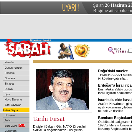
Şu an
26 Haziran 2
Bugüne ait sabah.com
Yazarlar
Günün İçinden
Doğu'daki mucize
Ekonomi
TEMA ile SABAH okurları
iki köyüne çağ atlattı.
Gündem
Siyaset
Erdoğan'a İsrail rica
Dünya
Bush Ankara'daki görü
İsrail ilişkileri zedelen
Spor
İstanbullu elde bavu
Hava Durumu
Atatürk Havalimanı giri
Sarı Sayfalar
uçak yolcularını çileden
»
Ana Sayfa
tek tek ve titizlikle
...
Dosyalar
Tarihi Fırsat
Bombacı Başbakanlı
Arşiv
Otobüsteki patlamanın fa
1995'te Mersin Üniversi
Euro 2004
Dışişleri Bakanı Gül, NATO Zirvesi'ni
kazanıp Başbakanlık b
SABAH'a değerlendirdi: Türkiye'nin
Günaydın