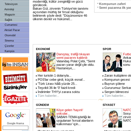
modernliği, kültür zenginliği ve gücü
Komşunun zaferi
Televizyon
görülecek.
Semt pazarına ilk y
Bakan Gül, zirvenin Türkiye'nin tanıtımı
Astroloji
açısından müthiş bir fırsat olduğunu
Magazin
belirterek şöyle dedi: "Düşünsenize 46
ülkenin devlet ve hükümet
...
Sağlık
Cumartesi
Aktüel Pazar
Otomobil
Sinema
Çizerler
EKONOMİ
SPOR
Kampüs
Danıştay, trafiği tıkayan
Futb
semt pazarını kaldırdı
Ankar
Vatandaş Polat Çebi, "Semt
Huku
pazarı yarar değil çile oldu.
sonu 
Hastaneye,
...
Her turistin 1 dolarıyla
...
Zararı kulüplere ol
POS'lar cebe girdi, küçük esnaf
...
Komşunun gecesi
'Türk Lirası hâlâ yüzde 25
...
Buyrun şölene
Teşvikli 36 ile '0' faizli kredi
Gururumuz Serka
İndirimler THY'yi zarara soktu
Sergen bilmecesi
Tüm haberler...
Tüm haberler...
GÜNDEM
SİYASET
Köye gelen 'hayırlı'
NATO'
yolcular...
Sosya
SABAH-TEMA işbirliği ile
zirve
uygulanan 'kırsal alanların
NAT
Google Arama
kalkınması' için
...