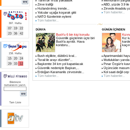
'Tarihi bir fırsat yakaladık'
Memurların yargıl
Zirve trafiği
ABD, yüzde 3.9 ile
Hızlandırılmış trende
...
Zirvede Anadolu y
Tüm haberler...
Yolcular uçağa koşarak gitti
NATO füzelerinin eylemi
Tüm haberler...
397. Hafta
07
19
22
DÜNYA
GÜNÜN İÇİNDEN
23
36
42
Bush'u 6 bin kişi korudu
Kızına
Güvenlik güçlerinin üçte biri
Kız k
Bush'a ayrıldı. Hava
karde
koridoru
...
kaçır
158. Hafta
Bush elçilikte, düblörü kral
...
Apartmandaki hay
15
20
24
"İsrail ile arayı düzeltin"
...
Mutlulukları yarıda
29
33
12
Başkentte 34 km yol kapatılacak
Pınar Özgür'e kav
Güvenlik nedeniyle Başkan,
...
Üçüncüde masum in
Erdoğan-Karamanlis zirvesinde
...
Kol saati değil cep 
Tüm haberler...
Tüm haberler...
Biletinizin
numarasını yazın.
Tam Liste