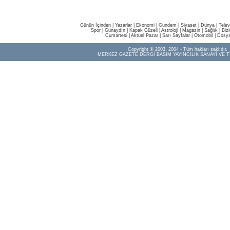
Günün İçinden
|
Yazarlar
|
Ekonomi
|
Gündem
|
Siyaset
|
Dünya |
Telev
Spor
|
Günaydın
|
Kapak Güzeli
|
Astroloji
|
Magazin
|
Sağlık
|
Biz
Cumartesi
|
Aktüel Pazar
|
Sarı Sayfalar
|
Otomobil
|
Dosya
Copyright © 2003, 2004 - Tüm hakları saklıdır.
MERKEZ GAZETE DERGİ BASIM YAYINCILIK SANAYİ VE T