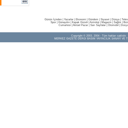
Günün İçinden
|
Yazarlar
|
Ekonomi
|
Gündem
|
Siyaset
|
Dünya |
Telev
Spor
|
Günaydın
|
Kapak Güzeli
|
Astroloji
|
Magazin
|
Sağlık
|
Biz
Cumartesi
|
Aktüel Pazar
|
Sarı Sayfalar
|
Otomobil
|
Dosya
Copyright © 2003, 2004 - Tüm hakları saklıdır.
MERKEZ GAZETE DERGİ BASIM YAYINCILIK SANAYİ VE T