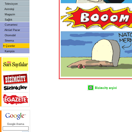
Televizyon
Astroloji
Magazin
Sağlık
Cumartesi
Aktüel Pazar
Otomobil
Sinema
»
Çizerler
Kampüs
Google Arama