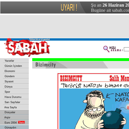
Şu an
26 Haziran 2
Bugüne ait sabah.com
Yazarlar
Günün İçinden
Ekonomi
Gündem
Siyaset
Dünya
Spor
Hava Durumu
Sarı Sayfalar
Ana Sayfa
Dosyalar
Arşiv
Euro 2004
Günaydın