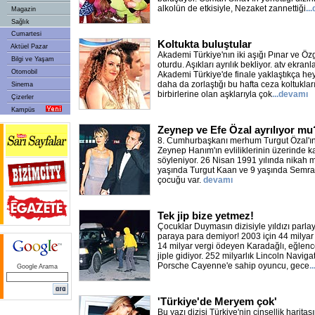
alkolün de etkisiyle, Nezaket zannettiği
..
Magazin
Sağlık
Cumartesi
Koltukta buluştular
Aktüel Pazar
Akademi Türkiye'nın iki aşığı Pınar ve Öz
Bilgi ve Yaşam
oturdu. Aşıkları ayrılık bekliyor. atv ekra
Otomobil
Akademi Türkiye'de finale yaklaştıkça hey
daha da zorlaştığı bu hafta ceza koltukları
Sinema
birbirlerine olan aşklarıyla çok
...devamı
Çizerler
Kampüs
Zeynep ve Efe Özal ayrılıyor mu
8. Cumhurbaşkanı merhum Turgut Özal'ın 
Zeynep Hanım'ın evliliklerinin üzerinde ka
söyleniyor. 26 Nisan 1991 yılında nikah m
yaşında Turgut Kaan ve 9 yaşında Semra
çocuğu var.
devamı
Tek jip bize yetmez!
Çocuklar Duymasın dizisiyle yıldızı parl
paraya para demiyor! 2003 için 44 milyar 
14 milyar vergi ödeyen Karadağlı, eğlence
jiple gidiyor. 252 milyarlık Lincoln Naviga
Porsche Cayenne'e sahip oyuncu, gece
.
Google Arama
'Türkiye'de Meryem çok'
Bu yazı dizisi Türkiye'nin cinsellik haritası