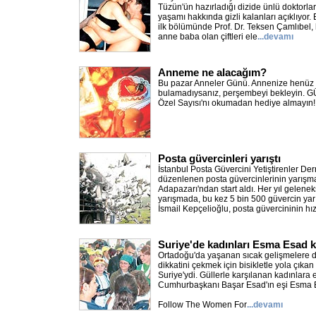
Tüzün'ün hazırladığı dizide ünlü doktorlar
yaşamı hakkında gizli kalanları açıklıyor
ilk bölümünde Prof. Dr. Teksen Çamlıbel
anne baba olan çiftleri ele
...devamı
Anneme ne alacağım?
Bu pazar Anneler Günü. Annenize henüz 
bulamadıysanız, perşembeyi bekleyin.
Özel Sayısı'nı okumadan hediye almayın
Posta güvercinleri yarıştı
İstanbul Posta Güvercini Yetiştirenler Der
düzenlenen posta güvercinlerinin yarışma
Adapazarı'ndan start aldı. Her yıl gelene
yarışmada, bu kez 5 bin 500 güvercin yar
İsmail Kepçelioğlu, posta güvercininin hız
Suriye'de kadınları Esma Esad k
Ortadoğu'da yaşanan sıcak gelişmelere
dikkatini çekmek için bisikletle yola çıkan 
Suriye'ydi. Güllerle karşılanan kadınlara 
Cumhurbaşkanı Başar Esad'ın eşi Esma Esa
Follow The Women For
...devamı