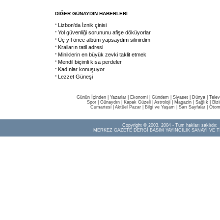
DİĞER GÜNAYDIN HABERLERİ
Lizbon'da İznik çinisi
Yol güvenliği sorununu afişe döküyorlar
Üç yıl önce albüm yapsaydım silinirdim
Kralların tatil adresi
Miniklerin en büyük zevki taklit etmek
Mendil biçimli kısa perdeler
Kadınlar konuşuyor
Lezzet Güneşi
Günün İçinden
|
Yazarlar
|
Ekonomi
|
Gündem
|
Siyaset
|
Dünya |
Telev
Spor
|
Günaydın
|
Kapak Güzeli
|
Astroloji
|
Magazin
|
Sağlık
|
Biz
Cumartesi
|
Aktüel Pazar
|
Bilgi ve Yaşam
|
Sarı Sayfalar
|
Otom
Copyright © 2003, 2004 - Tüm hakları saklıdır.
MERKEZ GAZETE DERGİ BASIM YAYINCILIK SANAYİ VE T