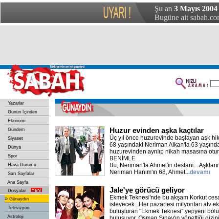
Şu an
3 Mayıs 2004 
Bugüne ait sabah.com
Yazarlar
Günün İçinden
Ekonomi
Huzur evinden aşka kaçtılar
Gündem
Üç yıl önce huzurevinde başlayan aşk hika
Siyaset
68 yaşındaki Neriman Alkan'la 63 yaşınd
Dünya
huzurevinden ayrılıp nikah masasına o
Spor
BENİMLE
Bu, Neriman'la Ahmet'in destanı... Aşkları
Hava Durumu
Neriman Hanım'ın 68, Ahmet
...devamı
Sarı Sayfalar
Ana Sayfa
Jale'ye görücü geliyor
Dosyalar
Ekmek Teknesi'nde bu akşam Korkut cesare
»
Günaydın
isteyecek . Her pazartesi milyonları atv e
Televizyon
buluşturan "Ekmek Teknesi" yepyeni bölü
Astroloji
buluşuyor. Osman Sınav'ın yönettiği dizi