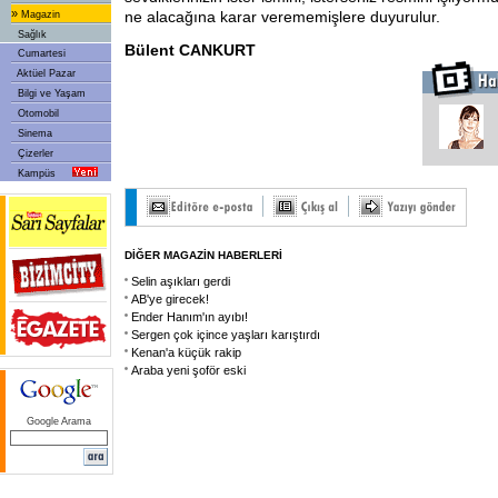
»
ne alacağına karar verememişlere duyurulur.
Magazin
Sağlık
Bülent CANKURT
Cumartesi
Aktüel Pazar
Bilgi ve Yaşam
Otomobil
Sinema
Çizerler
Kampüs
DİĞER MAGAZİN HABERLERİ
Selin aşıkları gerdi
AB'ye girecek!
Ender Hanım'ın ayıbı!
Sergen çok içince yaşları karıştırdı
Kenan'a küçük rakip
Araba yeni şoför eski
Google Arama