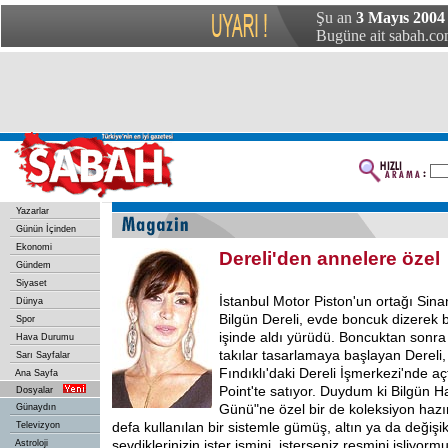
Şu an
3 Mayıs 2004 
Bugüne ait sabah.com
Yazarlar
Günün İçinden
Ekonomi
Dereli'den annelere özel
Gündem
Siyaset
İstanbul Motor Piston'un ortağı Sinan
Dünya
Bilgün Dereli, evde boncuk dizerek b
Spor
işinde aldı yürüdü. Boncuktan sonra a
Hava Durumu
takılar tasarlamaya başlayan Dereli, 
Sarı Sayfalar
Fındıklı'daki Dereli İşmerkezi'nde a
Ana Sayfa
Point'te satıyor. Duydum ki Bilgün 
Dosyalar
Günü"ne özel bir de koleksiyon hazır
Günaydın
defa kullanılan bir sistemle gümüş, altın ya da değişi
Televizyon
sevdiklerinizin ister ismini, isterseniz resmini işliyo
Astroloji