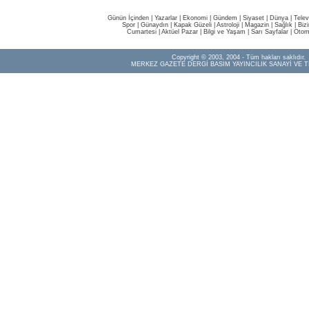
Günün İçinden
|
Yazarlar
|
Ekonomi
|
Gündem
|
Siyaset
|
Dünya |
Telev
Spor
|
Günaydın
|
Kapak Güzeli
|
Astroloji
|
Magazin
|
Sağlık
|
Biz
Cumartesi
|
Aktüel Pazar
|
Bilgi ve Yaşam
|
Sarı Sayfalar
|
Otom
Copyright © 2003, 2004 - Tüm hakları saklıdır.
MERKEZ GAZETE DERGİ BASIM YAYINCILIK SANAYİ VE T