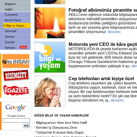
Magazin
Fotoğraf albümünüz piramitte s
Sağlık
AKILLI evin eğlence odasında bilgisayarın
Cumartesi
albümüne interaktif piramitten ulaşıyorsun
Aktüel Pazar
dostlarınızla birlikte çektiğiniz görüntüler
»
Bilgi ve Yaşam
tarih ve yer sırasına göre bilgisayarınıza
Otomobil
piramitten izliyorsunuz.
devamı
Sinema
Çizerler
Motorola yeni CEO ile kâra geçt
Kampüs
MOTOROLA'DA ilk çeyrek karlarının açık
analistler şirketin yeni CEO'su Edward Za
taze bir ruh getirerek, 609 milyon dolar net 
Chicago Tribune Gazetesi'nin haberine g
başlamasının ardından yaklaşık 4 ay
...d
Cep telefonları artık kişiye özel
Cep telefonu seçerken şık, çekici tasarım, 
ihtiyaçlarına uygun, kameralı, oyun ve melo
oluyor. Bir cep telefonundan herkesin beklen
ya sizin beklentiniz nedir? En şık cep tel
başınızı döndüren mi, iş
...devamı
DİĞER BİLGİ VE YAŞAM HABERLERİ
Google Arama
Bilgisayarınız Hem İnce Hem Hafif
Ibm'den İş Dünyasına Zirve
Türkiye'nin E-ticaret Notu Düştü