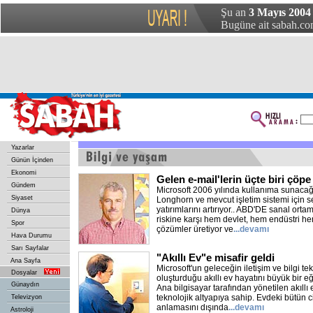
Şu an
3 Mayıs 2004 
Bugüne ait sabah.com
Yazarlar
Günün İçinden
Ekonomi
Gelen e-mail'lerin üçte biri çöpe
Gündem
Microsoft 2006 yılında kullanıma sunacağı
Siyaset
Longhorn ve mevcut işletim sistemi için se
yatırımlarını artırıyor.. ABD'DE sanal ort
Dünya
riskine karşı hem devlet, hem endüstri he
Spor
çözümler üretiyor ve
...devamı
Hava Durumu
Sarı Sayfalar
"Akıllı Ev"e misafir geldi
Ana Sayfa
Microsoft'un geleceğin iletişim ve bilgi tek
Dosyalar
oluşturduğu akıllı ev hayatını büyük bir e
Günaydın
Ana bilgisayar tarafından yönetilen akıllı 
teknolojik altyapıya sahip. Evdeki bütün ci
Televizyon
anlamasını dışında
...devamı
Astroloji