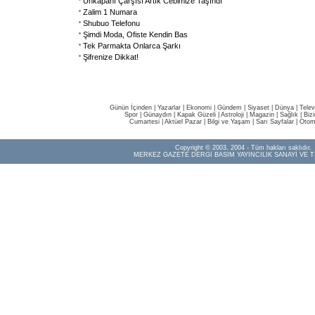
Unkapanı Çarşısı Artık Cebimize Taşındı
Zalim 1 Numara
Shubuo Telefonu
Şimdi Moda, Ofiste Kendin Bas
Tek Parmakta Onlarca Şarkı
Şifrenize Dikkat!
Günün İçinden
|
Yazarlar
|
Ekonomi
|
Gündem
|
Siyaset
|
Dünya |
Telev
Spor
|
Günaydın
|
Kapak Güzeli
|
Astroloji
|
Magazin
|
Sağlık
|
Biz
Cumartesi
|
Aktüel Pazar
|
Bilgi ve Yaşam
|
Sarı Sayfalar
|
Otom
Copyright © 2003, 2004 - Tüm hakları saklıdır.
MERKEZ GAZETE DERGİ BASIM YAYINCILIK SANAYİ VE T