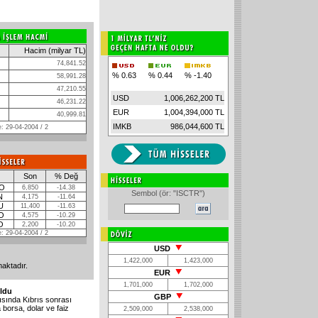
Hacim (milyar TL)
74,841.52
% 0.63
% 0.44
% -1.40
58,991.28
47,210.55
USD
1,006,262,200 TL
46,231.22
EUR
1,004,394,000 TL
40,999.81
IMKB
986,044,600 TL
: 29-04-2004 / 2
Son
% Değ
O
6,850
-14.38
Sembol (ör: "ISCTR")
N
4,175
-11.64
U
11,400
-11.63
O
4,575
-10.29
O
2,200
-10.20
: 29-04-2004 / 2
USD
1,422,000
1,423,000
maktadır.
EUR
1,701,000
1,702,000
uldu
GBP
ısında Kıbrıs sonrası
borsa, dolar ve faiz
2,509,000
2,538,000