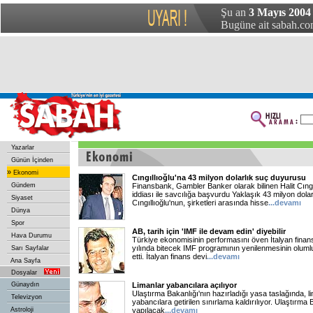
Şu an
3 Mayıs 2004 
Bugüne ait sabah.com
Yazarlar
Günün İçinden
»
Ekonomi
Cıngıllıoğlu'na 43 milyon dolarlık suç duyurusu
Gündem
Finansbank, Gambler Banker olarak bilinen Halit Cıngı
iddiası ile savcılığa başvurdu Yaklaşık 43 milyon dola
Siyaset
Cıngıllıoğlu'nun, şirketleri arasında hisse
...devamı
Dünya
Spor
AB, tarih için 'IMF ile devam edin' diyebilir
Hava Durumu
Türkiye ekonomisinin performasını öven İtalyan finan
yılında bitecek IMF programının yenilenmesinin olumlu
Sarı Sayfalar
etti. İtalyan finans devi
...devamı
Ana Sayfa
Dosyalar
Günaydın
Limanlar yabancılara açılıyor
Ulaştırma Bakanlığı'nın hazırladığı yasa taslağında, l
Televizyon
yabancılara getirilen sınırlama kaldırılıyor. Ulaştırma 
Astroloji
yapılacak
...devamı