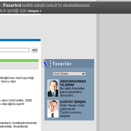
- Pazartesi
tarihli sabah.com.tr'yi okumaktasınız.
.tr içeriği için
tıklayın »
llıoğlu'nun mal kaçırdığı
r borcu olan
ABDURRAHMAN
YILDIRIM
Bu tablo bonodan
para kazandırır,
dövizden
...
s devi UniCredito, 2005
GÜNTAY ŞİMŞEK
 olacağına işaret
İhale Yasası rötar
yaptıracak
Turizm sezonu
başladı.
imanların özelleştirmesinde
Bakanlığı, limanlarda