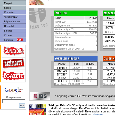
Magazin
Sağlık
Cumartesi
Aktüel Pazar
Tarih
29 Nis
Hisse
Bilgi ve Yaşam
IMKB 100
17,737.88
DOHOL
Değişim oranı
% -2.70
Otomobil
ISCTR
Hacim - milyar TL
806,464
Sinema
KCHOL
Hacim - milyon USD
567.73
Çizerler
YKBNK
Yükselen hisse
0
Kampüs
Düşen hisse
0
KRDMD
Değişmeyen hisse
0
Güncelleme
Güncelleme: 29-04-2004 / 2
Hisse
Son
%
Değ
Hisse
FENER
GRNY
14,400
6.67
DMSAS
CEYL
17,600
2.92
DYOBY
MUTL
1,060
2.91
DISBA
DNZY
2,280
2.70
AEFES
TSKY
19,400
2.65
Güncelleme: 29-04-2004 / 2
Güncelleme
* Kapanış verileri IBS Yazılım tarafından sağlan
Google Arama
Türkiye, Kıbrıs'ta 30 milyar dolarlık cezadan kurt
Haftalık ekonomi dergisi ParaEkonomi, bu haftaki say
dönemde ekonomiyi inceledi. Referandum sonrasında 
stratejisinin ne olacağını kapağına
...devamı