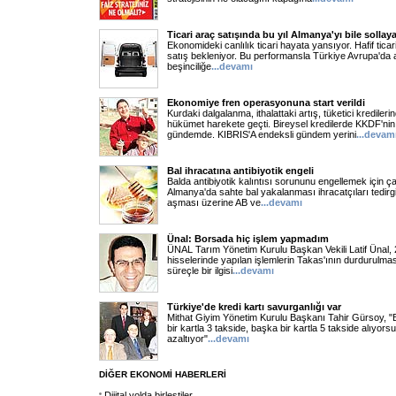
Ticari araç satışında bu yıl Almanya'yı bile sollay
Ekonomideki canlılık ticari hayata yansıyor. Hafif tica
satış bekleniyor. Bu performansla Türkiye Avrupa'da al
beşinciliğe
...devamı
Ekonomiye fren operasyonuna start verildi
Kurdaki dalgalanma, ithalattaki artış, tüketici krediler
hükümet harekete geçti. Bireysel kredilerde KKDF'nin 
gündemde. KIBRIS'A endeksli gündem yerini
...devam
Bal ihracatına antibiyotik engeli
Balda antibiyotik kalıntısı sorununu engellemek için ç
Almanya'da sahte bal yakalanması ihracatçıları tedirgin e
aşması üzerine AB ve
...devamı
Ünal: Borsada hiç işlem yapmadım
ÜNAL Tarım Yönetim Kurulu Başkan Vekili Latif Ünal,
hisselerinde yapılan işlemlerin Takas'ının durdurulma
süreçle bir ilgisi
...devamı
Türkiye'de kredi kartı savurganlığı var
Mithat Giyim Yönetim Kurulu Başkanı Tahir Gürsoy, 
bir kartla 3 takside, başka bir kartla 5 takside alıyorsu
azaltıyor"
...devamı
DİĞER EKONOMİ HABERLERİ
Dijital yolda birleştiler