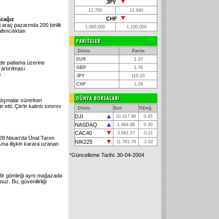
JPY
12,780
12,940
CHF
acağız
ri araç pazarında 200 binlik
1,090,000
1,100,000
tıncılıktan
Döviz
Parite
EUR
1.20
inde patlama üzerine
GBP
1.78
artırılması
ı
JPY
110.20
CHF
1.29
alışmalar sürerken
tti. Çin'in kalıntı sınırını
Döviz
Son
%Değ.
DJI
10,317.98
0.45
NASDAQ
1,964.66
0.30
CAC40
3,681.57
-0.21
 28 Nisan'da Ünal Tarım
NIK225
11,761.79
-2.02
sına ilişkin karara uzanan
*Güncelleme Tarihi: 30-04-2004
"Bir gömleği aynı mağazada
nuz. Bu, güvenilirliği