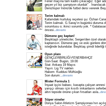
Fener maçına tam kadro çıkacağız. Eğer adale
geçen yıl biz şampiyon olurduk" . İnanılacak g
Denizlispor İnönü'de futbol dersi vererek Beş
Terim kalmalı
Kafamdaki kurtuluş reçetesi şu: Özhan Canay
Terim kalmalı. G.Saray'ın bugünkü duruma d
sorumlusu o; ikinci sorumlu yok. * Galatasa
öncesi
...devamı
Dümene geç kaptan!
Beşiktaşlı yöneticiler, Sergen'den özel olara
kaptanısın. Dümene geç ve eski günlere dö
isteğinde bulundular. Beşiktaş şimdi liderliği 
Oyun planı
GENÇLERBİRLİĞİ-FENERBAHÇE
Gün-Saat: Bugün, 19.00
Stat: Ankara 19 Mayıs
Yayın: Lig TV naklen
Hakem: Kuddusi Müftüoğlu
Son durum:
...devamı
Mister Formula 1
İnşaat işçisi babası, kasapta çalışan annesi 
yarışçı olması için kısıtlı imkanlarını seferbe
altın tepside önüne çıkan fırsatları asla
...de
Süper nineler
Dünya Salon Atletizm Şampiyonası'nın açılı