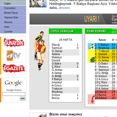
Holdingleşmek. F.Bahçe Başkanı Aziz Yıldırım
Sağlık
daha
...devamı
Cumartesi
Aktüel Pazar
Şu 
Yaşama Dair
Cum
Sinema
saba
oku
Hobi
Bugü
Çizerler
için
24.HAFTA
Takım
O
Elazığ
1
1
F.Bahçe
24
Samsun
0
2
Beşiktaş
23
G.Saray
3
Trabzon
23
Adana
4
Denizli
23
Malatya
5
G.Saray
23
Denizli
6
G.Antep
23
D.Bakır
0
7
D.Bakır
24
Ç.Rize
1
8
Malatya
23
G.Antep
9
Samsun
24
A.Sebat
10
G.Birliği
24
G.Birliği
0
11
Konya
24
F.Bahçe
1
12
A.Gücü
23
İstanbul
13
Ç.Rize
24
A.Gücü
14
İstanbul
23
Trabzon
15
A.Sebat
23
Google Arama
Beşiktaş
16
Elazığ
24
Konya
1
17
Bursa
24
Bursa
1
18
Adana
23
Bizim onur maçımız