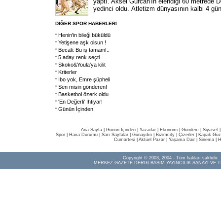
yaptı. Aksel Gürcan'ın elendiği 60 metrede D
yedinci oldu. Atletizm dünyasının kalbi 4 gü
DİĞER SPOR HABERLERİ
Henin'in bileği büküldü
Yetişene aşk olsun !
Becali: Bu iş tamam!..
5 aday renk seçti
Skoko&Youla'ya kilit
Kriterler
İbo yok, Emre şüpheli
Sen misin gönderen!
Basketbol özerk oldu
'En Değerli' İhtiyar!
Günün İçinden
Ana Sayfa
|
Günün İçinden
|
Yazarlar
|
Ekonomi
|
Gündem
|
Siyaset
Spor
|
Hava Durumu
|
Sarı Sayfalar
|
Günaydın
|
Bizimcity
|
Çizerler
|
Kapak Güze
Cumartesi
|
Aktüel Pazar
|
Yaşama Dair
|
Sinema
|
H
Copyright © 2003, 2004 - Tüm hakları saklıdır.
MERKEZ GAZETE DERGİ BASIM YAYINCILIK SANAYİ VE T