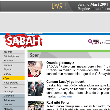
Şu an
6 Mart 2004 
Bugüne ait sabah.com
Yazarlar
Günün İçinden
Ekonomi
Onunla gidemeyiz
Gündem
17.00'de "Kalıyorum" mesajı veren Terim'i 3
Siyaset
"Kredisi kalmadığı için"görevden aldı. G.Sar
dönemi dün resmen bitti. İşte dün G.Saray'
Dünya
»
Spor
Cansun Luce'yi getirecek
Hava Durumu
Başkanlığın en büyük adayı iddialara göre Lu
Sarı Sayfalar
sıkıştı. G.Saray'da Mehmet Cansun da başkan
Ana Sayfa
dün resmen açıkladı. İsmi bir anda ön plana
Günaydın
taraftarın
...devamı
Televizyon
Real gibi Fener
Astroloji
1- Avrupa'ya damgasını vuracak bir kadro, 2-
Magazin
bütçe, 3- R.Madrid gibi dünyaca sevilen bir 