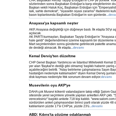
CHP, Başbakan Recep Tayyip Erdoğan'ın CHP'ye yönelik "Kökl
sözlerinden sonra Başbakan Erdoğan'a karşı eleştirilerinin do
Başkan vekili Haluk Koç, Başbakan Erdoğan için "Emperyalistl
laik, sahte demokrat", "siyasetin siyasi zararlısı" ifadelerini ku
basın toplantısında Başbakan Erdoğan'ın son günlerde
...dev
Anayasa'ya kapsamlı neşter
AKP, Anayasa değişikliği için düğmeye bastı. İlk etapta 50'yi 
açılacak.
AK PARTİ kurmayları, Başbakan Tayyip Erdoğan'ın "Anayasa de
hale geldi" değerlendirmesi üzerine kapsamlı bir düzenleme i
Mart seçimlerinden sonra gündeme getirilecek pakette anamuh
de desteği alınacak. İlk etapta
...devamı
Kemal Derviş'ten düzeltme
CHP Genel Başkan Yardımcısı ve İstanbul Milletvekili Kemal 
yer alan 'Baykal'ın dediği gibi olmamış' başlıklı haberin yanlış
açabileceğini belirtti. "Aday belirleme çalışmalarına Sayın Bayk
hastalığım nedeniyle katılamadım" diyen Kemal Derviş şunları 
disk kayması nedeniyle fıtık sorunum devam ediyor.
devamı
Musevilerin oyu AKP'ye
DAHA çok Musevi kökenli vatandaşların takip ettiği Şalom Gaze
sitesinde yerel seçimlere yönelik yapılan anketten AKP çıktı. 
vereceksiniz" başlıklı ankete 718 kişi katıldı. "www.salom.com.tr
sürdürülen anket çalışmasından birinci parti olarak yüzde 48 o
katılanların yüzde 17'si CHP'ye, yüzde 23'ü
...devamı
ABD: Kıbrıs'ta çözüme odaklanmalı