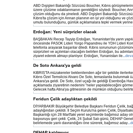
ABD Dışişleri Bakanlığı Sözcüsü Boucher, Kıbrıs görüşmeler
üzere çözüme odaklanmanın gerektiğini söyledi. Boucher, Anna
çözüm olduğunu da yineledi. ABD Dışişleri Bakanlığı Sözcüsü
Kıbrıs'ta çözüm için Annan planının en iyi yol olduğunu ve ç
umutu bulunduğunu, günlük açıklamalara tepki vermek yerine
Erdoğan: Yeni sürprizler olacak
BAŞBAKAN Recep Tayyip Erdoğan, Yunanistan'da yarın yapıl
öncesinde PASOK Lideri Yorgo Papandreu ile YDH Lideri Kons
telefonla arayarak başarılar diledi. Kıbrıs sorununun çözümünd
sürprizleri ve açılımları olacağını belirten Erdoğan, bu adımlar
ziyaret ederek atmayı planlıyor. Erdoğan, Yunanistan ile
...dev
De Soto Ankara'ya geldi
KIBRIS'TA müzakereler beklenilenden ağır bir şekilde ilerlerk
Kıbrıs Özel Temsilcisi Alvaro De Soto, temaslarda bulunmak 
Ankara'ya geldi. De Soto, özel uçağı ile geldiği Esenboğa Hav
açıklamada ziyaretinin nedenini "neler yapılabileceğini görmek
Gelecek hafta Atina'ya gitmesinin de mümkün olduğunu belirt
Feridun Çelik adaylıktan çekildi
DİYARBAKIR Büyükşehir Belediye Başkanı Feridun Çelik, bağ
adaylığından çekildi. İl Seçim Kurulu'na gelen Çelik, Diyarbak
Başkanlığı için 28 Mart'taki yerel seçimlerde bağımsız aday ol
başvuruyu geri çekti. Çelik, 24 Şubat Salı günü, DEHAP Gene
belirlemede yanlı davrandığını öne sürerek, bağımsız aday
...
DEHAP katılmıyor