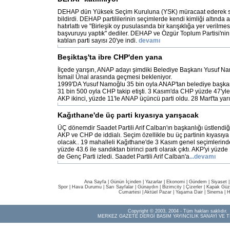
DEHAP dün Yüksek Seçim Kuruluna (YSK) müracaat ederek se
bildirdi. DEHAP partililerinin seçimlerde kendi kimliği altında 
hatırlattı ve "Birleşik oy pusulasında bir karışıklığa yer verilme
başvuruyu yaptık" dediler. DEHAP ve Özgür Toplum Partisi'nin
katılan parti sayısı 20'ye indi.
devamı
Beşiktaş'ta ibre CHP'den yana
İlçede yarışın, ANAP adayı şimdiki Belediye Başkanı Yusuf N
İsmail Ünal arasında geçmesi bekleniyor.
1999'DA Yusuf Namoğlu 35 bin oyla ANAP'tan belediye başkan
31 bin 500 oyla CHP takip etişti. 3 Kasım'da CHP yüzde 47'yle 
AKP ikinci, yüzde 11'le ANAP üçüncü parti oldu. 28 Mart'ta yar
Kağıthane'de üç parti kıyasıya yarışacak
ÜÇ dönemdir Saadet Partili Arif Calban'ın başkanlığı üstlendi
AKP ve CHP de iddialı. Seçim özellikle bu üç partinin kıyası
olacak.. 19 mahalleli Kağıthane'de 3 Kasım genel seçimlerind
yüzde 43.6 ile sandıktan birinci parti olarak çıktı. AKP'yi yüzde
de Genç Parti izledi. Saadet Partili Arif Calban'a
...devamı
Ana Sayfa
|
Günün İçinden
|
Yazarlar
|
Ekonomi
|
Gündem
|
Siyaset
Spor
|
Hava Durumu
|
Sarı Sayfalar
|
Günaydın
|
Bizimcity
|
Çizerler
|
Kapak Güze
Cumartesi
|
Aktüel Pazar
|
Yaşama Dair
|
Sinema
|
H
Copyright © 2003, 2004 - Tüm hakları saklıdır.
MERKEZ GAZETE DERGİ BASIM YAYINCILIK SANAYİ VE T