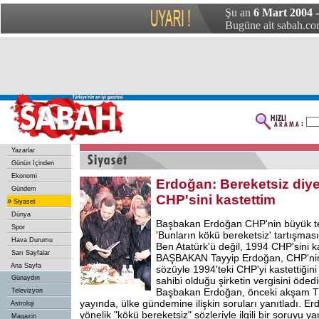
Şu an
6 Mart 2004 
Bugüne ait sabah.com
Yazarlar
Günün İçinden
Ekonomi
Erdoğan: Bereketsiz diy
Gündem
CHP'sini kastettim
»
Siyaset
Dünya
Başbakan Erdoğan CHP'nin büyük te
Spor
'Bunların kökü bereketsiz' tartışmasın
Hava Durumu
Ben Atatürk'ü değil, 1994 CHP'sini k
Sarı Sayfalar
BAŞBAKAN Tayyip Erdoğan, CHP'nin
Ana Sayfa
sözüyle 1994'teki CHP'yi kastettiğini
Günaydın
sahibi olduğu şirketin vergisini ödediğ
Başbakan Erdoğan, önceki akşam TV8
Televizyon
yayında, ülke gündemine ilişkin soruları yanıtladı. E
Astroloji
yönelik "kökü bereketsiz" sözleriyle ilgili bir soruyu ya
Magazin