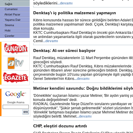
söylediklerini
...devamı
Sağlık
Cumartesi
Denktaş'ı iç politika malzemesi yapmayın
Aktüel Pazar
Kıbrıs konusunda hassas bir sürece girildiğini belirten Adalet 
Yaşama Dair
politika malzemesi yapılmamalı' dedi. Çiçek, Denktaş'ı karşıla
Sinema
diye konuştu.
Hobi
KKTC Cumhurbaşkanı Rauf Denktaş'ın önceki gün Ankara'da bi
Çizerler
ve ardından yaşananlarla ilgili olarak gazetecilerin sorularını
Cemil
...devamı
Denktaş: Al-ver süreci başlıyor
Rauf Denktaş, müzakerelerin 11 Mart Perşembe gününden itib
gireceğini söyledi.
KKTC Cumhurbaşkanı Rauf Denktaş, Kıbrıs müzakerelerinde
gününden itibaren alver sürecine girileceğini bildirdi. Denktaş
çerçevesinde bugün 10'cusu yapılan görüşmeyle ilgili yaptığı 
Genel Sekreteri'nin Kıbrıs
...devamı
Metiner kendini savundu: Doğru bildiklerimi söy
'Döneklikle' suçlanan İslamcı yazar Metiner, 'Bir aydın yanlış 
konuda değişebilmeli' dedi.
Google Arama
RADİKAL Gazetesinde Neşe Düzel'in sorularını yanıtlayan ve "
düşünüyorduk", "Şükür şeriatı getiremedik" sözleri yüzünden 
'döneklik' tartışması başlatan İslamcı yazar Mehmet Metiner doğ
söylediğini belirtti. Mehmet
...devamı
CHP, eleştiri dozunu artırdı