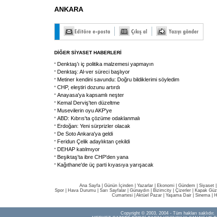
ANKARA
DİĞER SİYASET HABERLERİ
Denktaş'ı iç politika malzemesi yapmayın
Denktaş: Al-ver süreci başlıyor
Metiner kendini savundu: Doğru bildiklerimi söyledim
CHP, eleştiri dozunu artırdı
Anayasa'ya kapsamlı neşter
Kemal Derviş'ten düzeltme
Musevilerin oyu AKP'ye
ABD: Kıbrıs'ta çözüme odaklanmalı
Erdoğan: Yeni sürprizler olacak
De Soto Ankara'ya geldi
Feridun Çelik adaylıktan çekildi
DEHAP katılmıyor
Beşiktaş'ta ibre CHP'den yana
Kağıthane'de üç parti kıyasıya yarışacak
Ana Sayfa
|
Günün İçinden
|
Yazarlar
|
Ekonomi
|
Gündem
|
Siyaset
Spor
|
Hava Durumu
|
Sarı Sayfalar
|
Günaydın
|
Bizimcity
|
Çizerler
|
Kapak Güze
Cumartesi
|
Aktüel Pazar
|
Yaşama Dair
|
Sinema
|
H
Copyright © 2003, 2004 - Tüm hakları saklıdır.