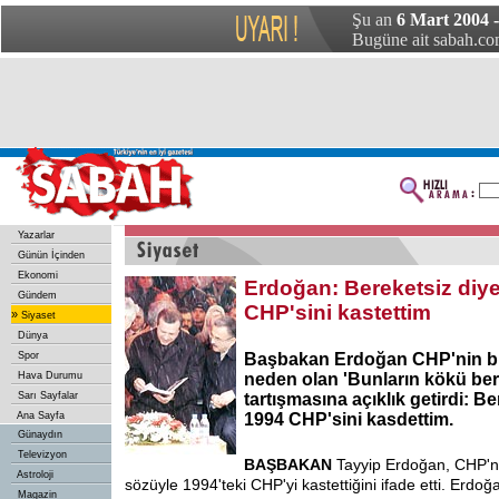
Şu an
6 Mart 2004 
Bugüne ait sabah.com
Yazarlar
Günün İçinden
Ekonomi
Erdoğan: Bereketsiz diy
Gündem
CHP'sini kastettim
»
Siyaset
Dünya
Spor
Başbakan Erdoğan CHP'nin bü
Hava Durumu
neden olan 'Bunların kökü ber
Sarı Sayfalar
tartışmasına açıklık getirdi: Be
Ana Sayfa
1994 CHP'sini kasdettim.
Günaydın
Televizyon
BAŞBAKAN
Tayyip Erdoğan, CHP'n
Astroloji
sözüyle 1994'teki CHP'yi kastettiğini ifade etti. Erdo
Magazin