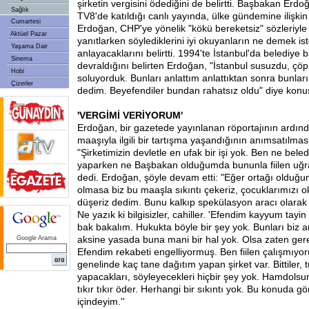
şirketin vergisini ödediğini de belirtti. Başbakan Erd
Sağlık
TV8'de katıldığı canlı yayında, ülke gündemine ilişkin 
Cumartesi
Erdoğan, CHP'ye yönelik "kökü bereketsiz" sözleriyle il
Aktüel Pazar
yanıtlarken söylediklerini iyi okuyanların ne demek iste
Yaşama Dair
anlayacaklarını belirtti. 1994'te İstanbul'da belediye
Sinema
devraldığını belirten Erdoğan, "İstanbul susuzdu, çöp 
Hobi
soluyorduk. Bunları anlattım anlattıktan sonra bunlar
Çizerler
dedim. Beyefendiler bundan rahatsız oldu" diye konu
'VERGİMİ VERİYORUM'
Erdoğan, bir gazetede yayınlanan röportajının ardın
maaşıyla ilgili bir tartışma yaşandığının anımsatılmas
"Şirketimizin devletle en ufak bir işi yok. Ben ne bele
yaparken ne Başbakan olduğumda bununla fiilen uğ
dedi. Erdoğan, şöyle devam etti: "Eğer ortağı olduğu
olmasa biz bu maaşla sıkıntı çekeriz, çocuklarımızı
düşeriz dedim. Bunu kalkıp spekülasyon aracı olarak 
Ne yazık ki bilgisizler, cahiller. 'Efendim kayyum tayin e
bak bakalım. Hukukta böyle bir şey yok. Bunları biz a
aksine yasada buna mani bir hal yok. Olsa zaten gere
Google Arama
Efendim rekabeti engelliyormuş. Ben fiilen çalışmıyor
genelinde kaç tane dağıtım yapan şirket var. Bittiler, t
yapacakları, söyleyecekleri hiçbir şey yok. Hamdolsun 
tıkır tıkır öder. Herhangi bir sıkıntı yok. Bu konuda g
içindeyim.''